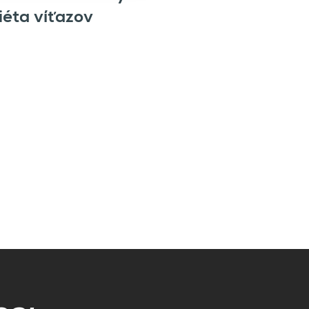
iéta víťazov