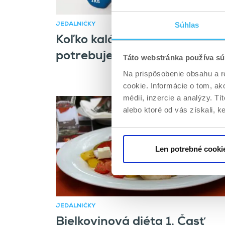
Súhlas
JEDÁLNIČKY
Koľko kalórií denne
potrebuješ, aby si schudol?
Táto webstránka používa sú
Na prispôsobenie obsahu a r
cookie. Informácie o tom, ak
médií, inzercie a analýzy. Tí
alebo ktoré od vás získali, ke
Len potrebné cooki
JEDÁLNIČKY
Bielkovinová diéta 1. Časť