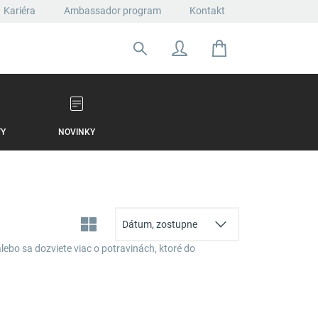
Kariéra
Ambassador program
Kontakt
Hľadať:
TY
NOVINKY
ebo sa dozviete viac o potravinách, ktoré do