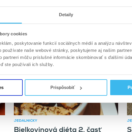
Detaily
JEDÁLNIČKY
JE
Hrnčeková diéta
A
e
bory cookies
r
eklám, poskytovanie funkcií sociálnych médií a analýzu návšte
o používate naše webové stránky, poskytujeme aj našim partner
to partneri môžu príslušné informácie skombinovať s ďalšími údaj
ď ste používali ich služby.
es
Prispôsobiť
Po
JEDÁLNIČKY
JE
Bielkovinová diéta 2. časť
S