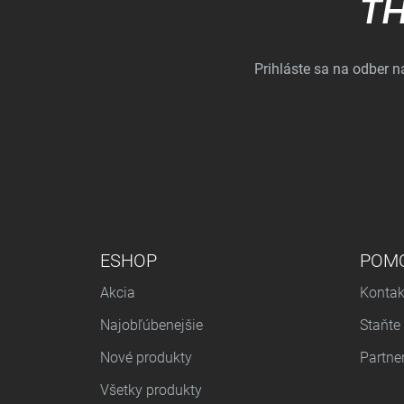
TH
Prihláste sa na odber 
PONUKA V PÄTE
ESHOP
POM
Akcia
Kontak
Najobľúbenejšie
Staňte
Nové produkty
Partne
Všetky produkty