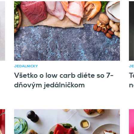
JEDÁLNIČKY
JE
Všetko o low carb diéte so 7-
T
dňovým jedálničkom
n