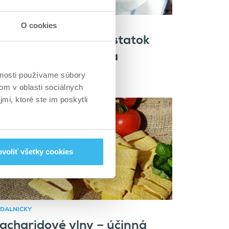
O cookies
DÁLNIČKY
ko si zabezpečiť dostatok
nergie pre tréning a
egeneráciu
vnosti používame súbory
om v oblasti sociálnych
mi, ktoré ste im poskytli
voliť všetky cookies
DÁLNIČKY
acharidové vlny – účinná