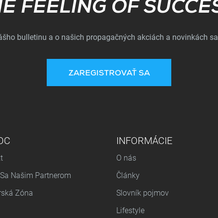
Subscribe
E FEELING OF SUCCE
nášho bulletinu a o našich propagačných akciách a novinkách sa
ZAREGISTROVAŤ SA
OC
INFORMÁCIE
t
O nás
 Sa Našim Partnerom
Články
rská Zóna
Slovník pojmov
Lifestyle