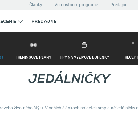
Články
Vernostnom programe
Predajne
EČENIE
PREDAJNE
KY
TRÉNINGOVÉ PLÁNY
TIPY NA VÝŽIVOVÉ DOPLNKY
RECEP
JEDÁLNIČKY
avého životného štýlu. V našich článkoch nájdete kompletné jedálničky al