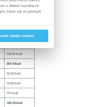
32.90 kcal
om v oblasti sociálnych
mi, ktoré ste im poskytli
77.20 kcal
291.51 kcal
164.70 kcal
voliť všetky cookies
23.40 kca
103.41 kcal
207.8 kcal
33.20 kcal
73.60 kcal
101 kcal
183.25 kcal