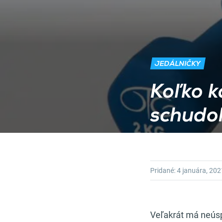
JEDÁLNIČKY
Koľko k
schudo
Pridané:
4 januára, 202
Veľakrát má neúsp