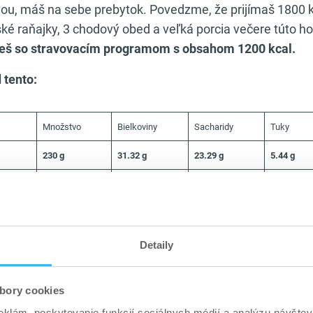
ou, máš na sebe prebytok. Povedzme, že prijímaš 1800 kc
ké raňajky, 3 chodový obed a veľká porcia večere túto h
š so stravovacím programom s obsahom 1200 kcal.
 tento:
Množstvo
Bielkoviny
Sacharidy
Tuky
230 g
31.32 g
23.29 g
5.44 g
30 g
4.32 g
19.29 g
2.04 g
100 g
12.5 g
0.8 g
0.4 g
100 g
14.5 g
3.2 g
3 g
Detaily
220 g
7.48 g
22.86 g
1.46 g
bory cookies
100 g
1.2 g
5.4 g
0 g
eklám, poskytovanie funkcií sociálnych médií a analýzu návšte