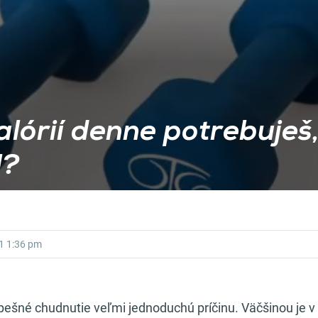
alórií denne potrebuješ,
l?
1
1:36 pm
ešné chudnutie veľmi jednoduchú príčinu. Väčšinou je v