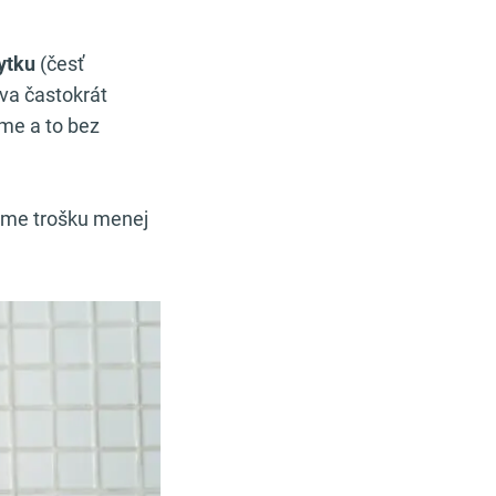
bytku
(česť
ava častokrát
eme a to bez
deme trošku menej