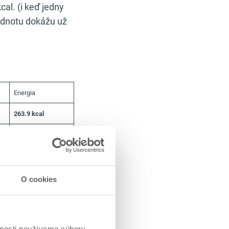
al. (i keď jedny
odnotu dokážu už
Energia
263.9 kcal
115.80 kcal
57.10 kcal
91.00 kcal
O cookies
139.1 kcal
29.00 kcal
vnosti používame súbory