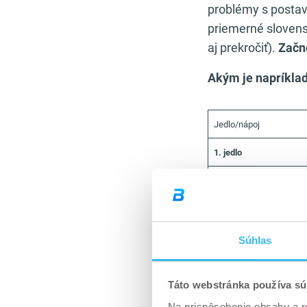
problémy s postav
priemerné slovens
aj prekročiť).
Začne
Akým je napríklad
Jedlo/nápoj
1. jedlo
1. Ovsené vločky
2. Vaječný bielok
3. Cottage Cheese
Súhlas
2. jedlo
Táto webstránka používa sú
1. Maliny
Na prispôsobenie obsahu a r