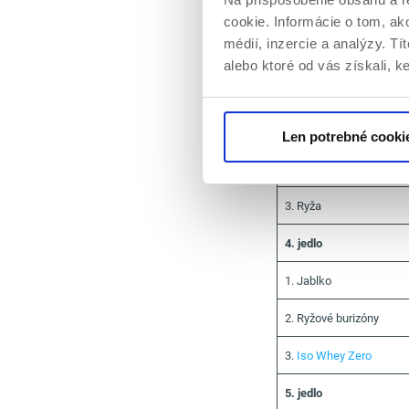
2. Jogurt 0%
cookie. Informácie o tom, ak
médií, inzercie a analýzy. Tí
3. Ovsené vločky
alebo ktoré od vás získali, ke
3. jedlo
1. Filé z kuracích pŕs
Len potrebné cooki
2. Brokolica
3. Ryža
4. jedlo
1. Jablko
2. Ryžové burizóny
3.
Iso Whey Zero
5. jedlo