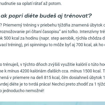
udnutie sa oplatí rátať až potom.
 ak popri diéte budeš aj trénovať?
? Priemerný tréning v priebehu týždňa znamená úbytok c
„roznožovanie pri čítaní časopisu“ ani toľko. Intenzívny t
 500 kcal za hodinu (napr. step aerobik, rýchla chôdza 
vací tréning), pri spinningu to môže byť aj 700 kcal, ak 
o trénuješ, v týchto dňoch zvýšiš využitie kalórií o túto h
e k mínus 4200 kalóriám ďalších cca. mínus 1500 kcal. T
mená v priemere na deň 815 kcal, čím dosiahneš úbytok 1
 tvrdej diéte je to tvrdá práca! Nechci preto zhodiť za 1 tý
 to jednoducho nemožné!