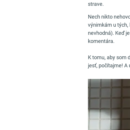
strave.
Nech nikto nehovor
výnimkám u tých, k
nevhodná). Keď je 
komentára.
K tomu, aby som d
jesť, počítajme! A