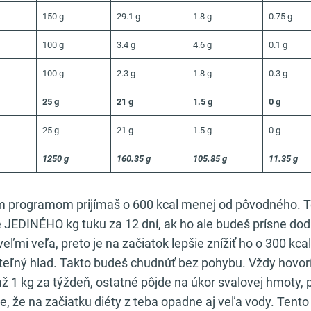
150 g
29.1 g
1.8 g
0.75 g
100 g
3.4 g
4.6 g
0.1 g
100 g
2.3 g
1.8 g
0.3 g
25 g
21 g
1.5 g
0 g
25 g
21 g
1.5 g
0 g
1250 g
160.35 g
105.85 g
11.35 g
m programom prijímaš o 600 kcal menej od pôvodného. 
 JEDINÉHO kg tuku za 12 dní, ak ho ale budeš prísne dod
eľmi veľa, preto je na začiatok lepšie znížiť ho o 300 kca
teľný hlad. Takto budeš chudnúť bez pohybu. Vždy hovor
ž 1 kg za týždeň, ostatné pôjde na úkor svalovej hmoty, 
 že na začiatku diéty z teba opadne aj veľa vody. Tento 