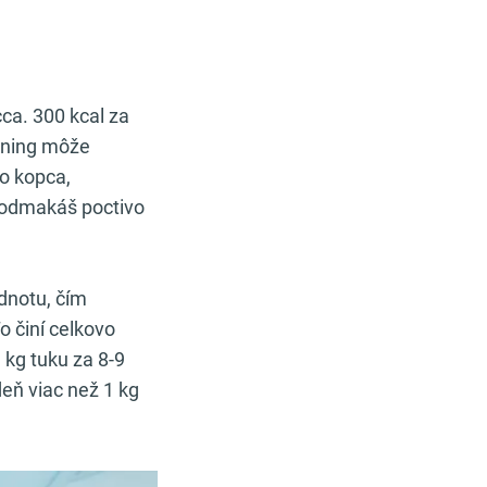
ca. 300 kcal za
réning môže
do kopca,
ho odmakáš poctivo
odnotu, čím
o činí celkovo
 kg tuku za 8-9
ždeň viac než 1 kg