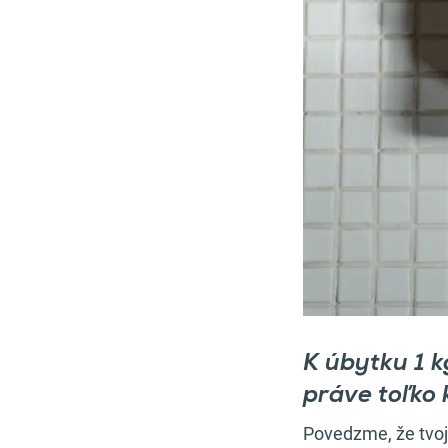
K úbytku 1 k
práve toľko 
Povedzme, že tvoj