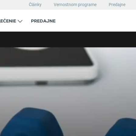
Články
Vernostnom programe
Predajne
EČENIE
PREDAJNE