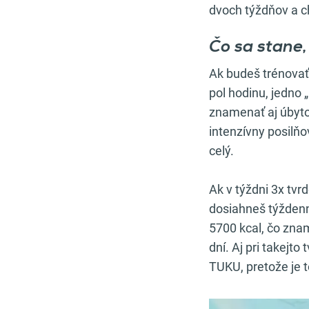
dvoch týždňov a ch
Čo sa stane,
Ak budeš trénovať
pol hodinu, jedno 
znamenať aj úbytok
intenzívny posilňo
celý.
Ak v týždni 3x tvrd
dosiahneš týždenn
5700 kcal, čo zna
dní. Aj pri takejto
TUKU, pretože je