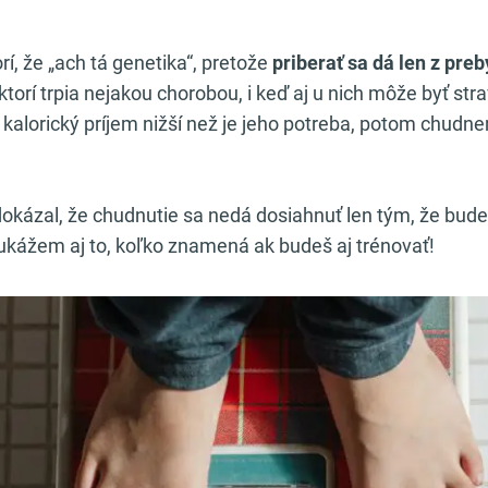
í, že „ach tá genetika“, pretože
priberať sa dá len z pre
torí trpia nejakou chorobou, i keď aj u nich môže byť str
kalorický príjem nižší než je jeho potreba, potom chudn
okázal, že chudnutie sa nedá dosiahnuť len tým, že bu
 ukážem aj to, koľko znamená ak budeš aj trénovať!