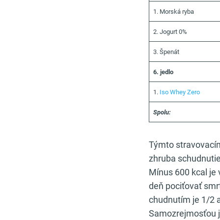
1. Morská ryba
2. Jogurt 0%
3. Špenát
6. jedlo
1.
Iso Whey Zero
Spolu:
Týmto stravovací
zhruba schudnutie
Mínus 600 kcal je v
deň pociťovať smr
chudnutím je 1/2 a
Samozrejmosťou je,