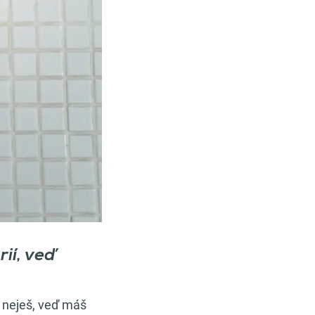
ií, veď
o neješ, veď máš