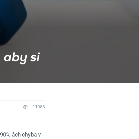
 aby si
11983
 90%-ách chyba v