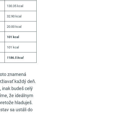
130.35 kcal
32.90 kcal
20.00 kcal
101 kcal
101 kcal
1186.5 kcal
Toto znamená
ržiavať každý deň.
l, inak budeš celý
íme, že ideálnym
pretože hladuješ.
stav sa ustáli do