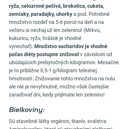
ryža, celozrnné pečivá, brokolica, cuketa,
zemiaky, paradajky, uhorky
a pod. Potrebné
množstvo rozdeľ na 5-6 porcií na deň a na
večeru si nechaj už len zeleninu! (Mrkvu,
kukuricu, ryžu, hrášok je vhodné
vynechať).
Množstvo sacharidov je vhodné
počas diéty postupne znižovať
v závislosti od
ubúdajúcich prebytočných kilogramov. Mesačne
je to približne 0,5-1 g/kilogram telesnej
hmotnosti. Znižovanie tohto množstva na nulu
ale nie je nevyhnutné, možno však častejšie
zaraďovať dni, kedy prijímate len zeleninu!
Bielkoviny:
Sú stavebné látky orgánov, tkanív, svalstva.