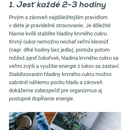
1. Jesť každé 2-3 hodiny
Prvým a zároveň najdôležitejším pravidlom
v diéte je pravidelné stravovanie. Je dôležité
hlavne kvôli stabilite hladiny krvného cukru.
Krvný cukor nemožno nechať veľmi klesnúť
(napr. dlhé hodiny bez jedla), pretože potom
môžeš zjesť čokoľvek, hladina krvného cukru sa
veľmi zvýši a využitie energie z tukov sa zastaví.
Stabilizovaním hladiny krvného cukru možno
zabrániť náhlemu pocitu hladu a zároveň
dokážeme zabezpečiť pre organizmus aj
postupné dopĺňanie energie.