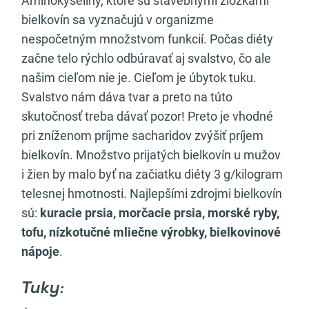
Aminokyseliny, ktoré sú stavebnými zložkami
bielkovín sa vyznačujú v organizme
nespočetným množstvom funkcií. Počas diéty
začne telo rýchlo odbúravať aj svalstvo, čo ale
našim cieľom nie je. Cieľom je úbytok tuku.
Svalstvo nám dáva tvar a preto na túto
skutočnosť treba dávať pozor! Preto je vhodné
pri zníženom príjme sacharidov zvýšiť príjem
bielkovín. Množstvo prijatých bielkovín u mužov
i žien by malo byť na začiatku diéty 3 g/kilogram
telesnej hmotnosti. Najlepšími zdrojmi bielkovín
sú:
kuracie prsia, morčacie prsia, morské ryby,
tofu, nízkotučné mliečne výrobky, bielkovinové
nápoje
.
Tuky: