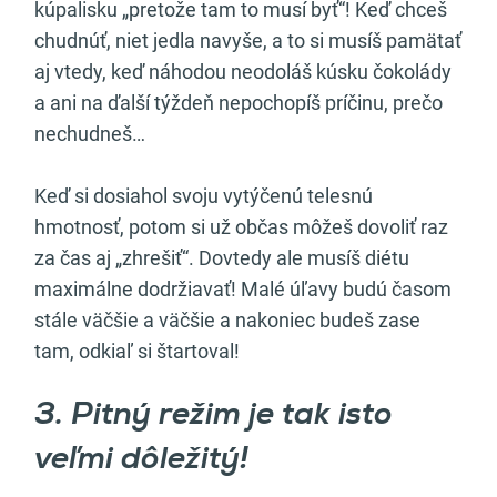
kúpalisku „pretože tam to musí byť“! Keď chceš
chudnúť, niet jedla navyše, a to si musíš pamätať
aj vtedy, keď náhodou neodoláš kúsku čokolády
a ani na ďalší týždeň nepochopíš príčinu, prečo
nechudneš…
Keď si dosiahol svoju vytýčenú telesnú
hmotnosť, potom si už občas môžeš dovoliť raz
za čas aj „zhrešiť“. Dovtedy ale musíš diétu
maximálne dodržiavať! Malé úľavy budú časom
stále väčšie a väčšie a nakoniec budeš zase
tam, odkiaľ si štartoval!
3. Pitný režim je tak isto
veľmi dôležitý!