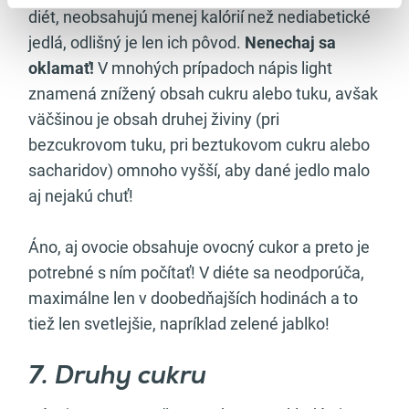
diét, neobsahujú menej kalórií než nediabetické
jedlá, odlišný je len ich pôvod.
Nenechaj sa
oklamať!
V mnohých prípadoch nápis light
znamená znížený obsah cukru alebo tuku, avšak
väčšinou je obsah druhej živiny (pri
bezcukrovom tuku, pri beztukovom cukru alebo
sacharidov) omnoho vyšší, aby dané jedlo malo
aj nejakú chuť!
Áno, aj ovocie obsahuje ovocný cukor a preto je
potrebné s ním počítať! V diéte sa neodporúča,
maximálne len v doobedňajších hodinách a to
tiež len svetlejšie, napríklad zelené jablko!
7. Druhy cukru