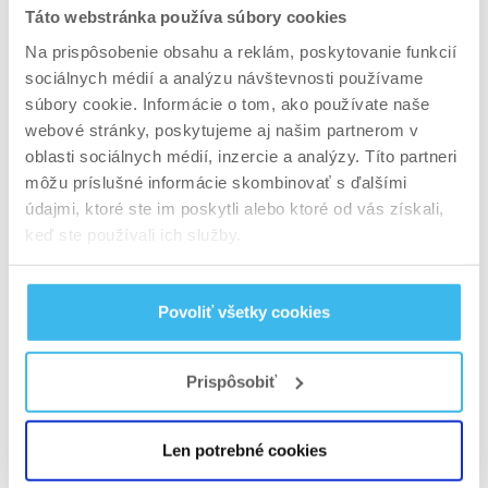
Táto webstránka používa súbory cookies
Polievky predstavujú prázdne kalórie i keď
z niektorých druhov zeleniny sa občas oplatí
Na prispôsobenie obsahu a reklám, poskytovanie funkcií
sociálnych médií a analýzu návštevnosti používame
polievku navariť. Napríklad uvarená
súbory cookie. Informácie o tom, ako používate naše
a rozmixovaná brokolica môže byť veľmi
webové stránky, poskytujeme aj našim partnerom v
chutným nápojom v zimnom období! Bujón
oblasti sociálnych médií, inzercie a analýzy. Títo partneri
obsahuje tuky, preto sa ani jeho používanie
môžu príslušné informácie skombinovať s ďalšími
neodporúča. Dôležitou radou je, aby si si všímal
údajmi, ktoré ste im poskytli alebo ktoré od vás získali,
etikety na všetkých produktoch a sledoval obsah
keď ste používali ich služby.
živín!
Povoliť všetky cookies
6. “light“ a „dia“ produkty
budú dobré
Prispôsobiť
Sleduj etikety aj na produktoch s nápisom light
a dia, pretože názov je často krát zavádzajúci.
Len potrebné cookies
Jedlá určené pre diabetikov nie sú vhodné počas