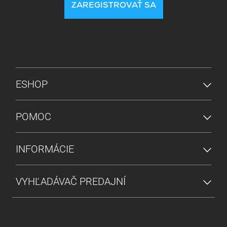
ZAREGISTROVAŤ SA
PONUKA V PÄTE
ESHOP
POMOC
INFORMÁCIE
VYHĽADÁVAČ PREDAJNÍ