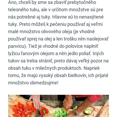
Áno, chceli by sme sa zbaviť prebytočného
telesného tuku, ale v určitom množstve sú pre
nás potrebné aj tuky. Hlavne sú to nenasýtené
tuky. Preto môžeš k pečeniu používať aj veľmi
malé množstvo olivového oleja (je vhodné
používať sprej na olej a len trošku ním naolejovať
panvicu). Tiež je vhodné do polovice naplniť
lyžicu ľanovým olejom a ním jedlo poliať. Iných
tukov sa treba strániť, preto dávaj veľký pozor na
obsah tuku v mliečnych produktoch. Napriek
tomu, že majú vysoký obsah bielkovín, ich prijaté
množstvo obmedzujme!