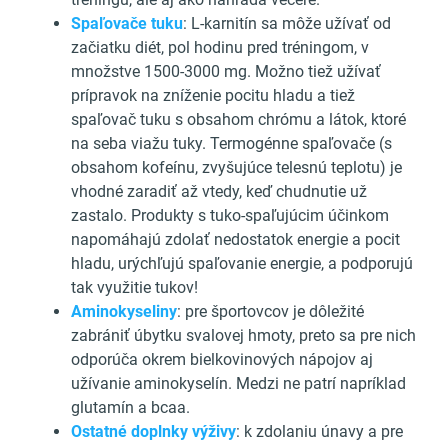
Spaľovače tuku
: L-karnitín sa môže užívať od
začiatku diét, pol hodinu pred tréningom, v
množstve 1500-3000 mg. Možno tiež užívať
prípravok na zníženie pocitu hladu a tiež
spaľovač tuku s obsahom chrómu a látok, ktoré
na seba viažu tuky. Termogénne spaľovače (s
obsahom kofeínu, zvyšujúce telesnú teplotu) je
vhodné zaradiť až vtedy, keď chudnutie už
zastalo. Produkty s tuko-spaľujúcim účinkom
napomáhajú zdolať nedostatok energie a pocit
hladu, urýchľujú spaľovanie energie, a podporujú
tak využitie tukov!
Aminokyseliny
: pre športovcov je dôležité
zabrániť úbytku svalovej hmoty, preto sa pre nich
odporúča okrem bielkovinových nápojov aj
užívanie aminokyselín. Medzi ne patrí napríklad
glutamín a bcaa.
Ostatné doplnky výživy
: k zdolaniu únavy a pre