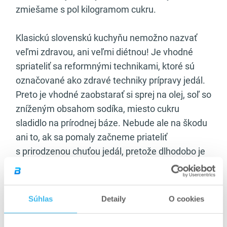
zmiešame s pol kilogramom cukru.
Klasickú slovenskú kuchyňu nemožno nazvať
veľmi zdravou, ani veľmi diétnou! Je vhodné
spriateliť sa reformnými technikami, ktoré sú
označované ako zdravé techniky prípravy jedál.
Preto je vhodné zaobstarať si sprej na olej, soľ so
zníženým obsahom sodíka, miesto cukru
sladidlo na prírodnej báze. Nebude ale na škodu
ani to, ak sa pomaly začneme priateliť
s prirodzenou chuťou jedál, pretože dlhodobo je
to najzdravšia cesta!
Pri obede je potrebné tiež zabudnúť na 3 chody.
Súhlas
Detaily
O cookies
Vždy zjedz len malé množstvo jedla naraz, tak
ako to už bolo spomenuté, hlavne častejšie!