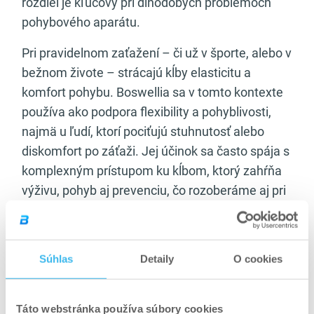
rozdiel je kľúčový pri dlhodobých problémoch
pohybového aparátu.
Pri pravidelnom zaťažení – či už v športe, alebo v
bežnom živote – strácajú kĺby elasticitu a
komfort pohybu. Boswellia sa v tomto kontexte
používa ako podpora flexibility a pohyblivosti,
najmä u ľudí, ktorí pociťujú stuhnutosť alebo
diskomfort po záťaži. Jej účinok sa často spája s
komplexným prístupom ku kĺbom, ktorý zahŕňa
výživu, pohyb aj prevenciu, čo rozoberáme aj pri
téme
výživy pre kĺby
.
Regenerácia nie je len o
Súhlas
Detaily
O cookies
svaloch
Táto webstránka používa súbory cookies