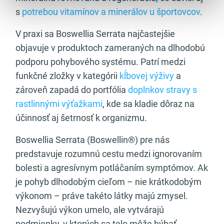
s
potrebou vitamínov a minerálov u športovcov
.
V praxi sa Boswellia Serrata najčastejšie
objavuje v produktoch zameraných na dlhodobú
podporu pohybového systému. Patrí medzi
funkčné zložky v kategórii
kĺbovej výživy
a
zároveň zapadá do portfólia
doplnkov stravy s
rastlinnými výťažkami
, kde sa kladie dôraz na
účinnosť aj šetrnosť k organizmu.
Boswellia Serrata (Boswellin®) pre nás
predstavuje rozumnú cestu medzi ignorovaním
bolesti a agresívnym potláčaním symptómov. Ak
je pohyb dlhodobým cieľom – nie krátkodobým
výkonom – práve takéto látky majú zmysel.
Nezvyšujú výkon umelo, ale vytvárajú
podmienky, v ktorých sa telo môže hýbať