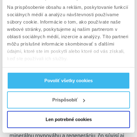
Veľa pozornosti sa venuje regenerácii svalov, no
Na prispôsobenie obsahu a reklám, poskytovanie funkcií
kĺby, šľachy a väzy majú úplne inú regeneračnú
sociálnych médií a analýzu návštevnosti používame
dynamiku. Ak sa zanedbajú, bolesť sa postupne
súbory cookie. Informácie o tom, ako používate naše
vracia a tréning stagnuje. Boswellia Serrata
webové stránky, poskytujeme aj našim partnerom v
zapadá do stratégie, kde regeneráciu
oblasti sociálnych médií, inzercie a analýzy. Títo partneri
môžu príslušné informácie skombinovať s ďalšími
nevnímame len ako oddych, ale ako aktívny
údajmi, ktoré ste im poskytli alebo ktoré od vás získali,
proces podpory tkanív – podobne ako pri
keď ste používali ich služby.
témach
zrýchlenia regenerácie po cvičení
a
prevencie zranení
.
Povoliť všetky cookies
Boswellia Serrata nie je náhradou liečby pri
akútnych stavoch ani „zázračná tabletka“. Jej
Prispôsobiť
sila spočíva v dlhodobom, systematickom
použití ako súčasti komplexnej starostlivosti o
pohybový aparát. Práve preto sa často
Len potrebné cookies
kombinuje s ďalšími látkami podporujúcimi kĺby,
minerálnu rovnováhu a regeneráciu, čo súvisí aj