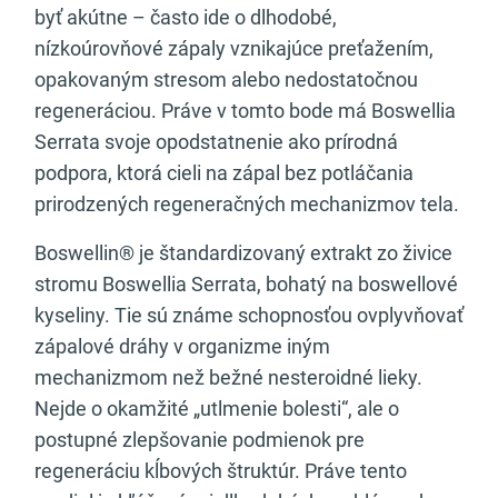
byť akútne – často ide o dlhodobé,
nízkoúrovňové zápaly vznikajúce preťažením,
opakovaným stresom alebo nedostatočnou
regeneráciou. Práve v tomto bode má Boswellia
Serrata svoje opodstatnenie ako prírodná
podpora, ktorá cieli na zápal bez potláčania
prirodzených regeneračných mechanizmov tela.
Boswellin® je štandardizovaný extrakt zo živice
stromu Boswellia Serrata, bohatý na boswellové
kyseliny. Tie sú známe schopnosťou ovplyvňovať
zápalové dráhy v organizme iným
mechanizmom než bežné nesteroidné lieky.
Nejde o okamžité „utlmenie bolesti“, ale o
postupné zlepšovanie podmienok pre
regeneráciu kĺbových štruktúr. Práve tento