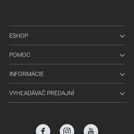
PONUKA V PÄTE
ESHOP
POMOC
INFORMÁCIE
VYHĽADÁVAČ PREDAJNÍ