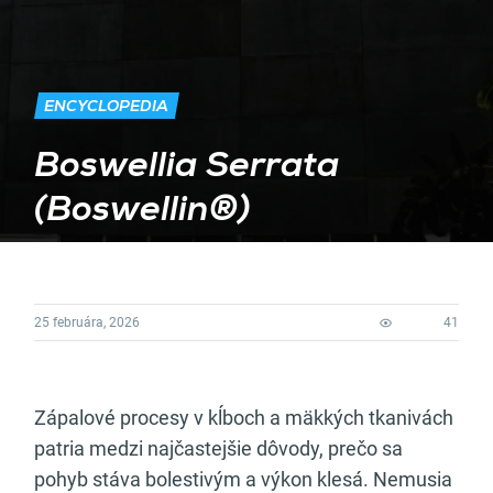
ENCYCLOPEDIA
Boswellia Serrata
(Boswellin®)
25 februára, 2026
41
Zápalové procesy v kĺboch a mäkkých tkanivách
patria medzi najčastejšie dôvody, prečo sa
pohyb stáva bolestivým a výkon klesá. Nemusia