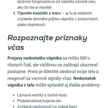
správne fungovanie je od vápnika závislé viac,
ako by ste si mysleli.
Tŕpnutie končatín a tváre
– aj tu je riešením
zvýšenie denného príjmu vápnika v potravinách
alebo doplnkoch.
Rozpoznajte príznaky
včas
Prejavy
nedostatku vápnika
sa môžu líšiť u
rôznych ľudí, ale väčšinou sa začínajú ukazovať
postupne. Preto je dôležité sledovať svoje telo a
reagovať na varovné signály včas.
Nedostatok
vápnika v tele
môže spôsobiť aj ďalšie problémy:
Lámavé nechty a suché vlasy
Problematické hojenie rán
Zvýšená náchylnosť na zubné kazy