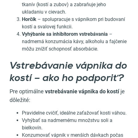
tkanív (kostí a zubov) a zabraňuje jeho
ukladaniu v cievach.
Horčík
– spolupracuje s vápnikom pri budovaní
kostí a svalovej funkcii.
Vyhýbanie sa inhibítorom vstrebávania
–
nadmerná konzumácia kávy, alkoholu a fajčenie
môžu znížiť schopnosť absorbácie.
Vstrebávanie vápnika do
kostí – ako ho podporiť?
Pre optimálne
vstrebávanie vápnika do kostí
je
dôležité:
Pravidelne cvičiť, ideálne zaťažovať kosti váhou.
Vyhýbať sa nadmernému množstvu soli a
bielkovín.
Konzumovať vápnik v menších dávkach počas