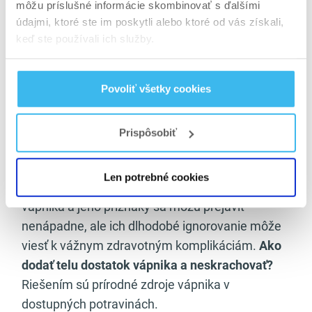
výber tých potravín, ktoré vám vápnika dodajú
môžu príslušné informácie skombinovať s ďalšími
najviac. Väčšina z nich sa bežne nachádza v
údajmi, ktoré ste im poskytli alebo ktoré od vás získali,
keď ste používali ich služby.
každej kuchyni a nebude problém uprednostniť
ich aj pri nákupe v obchodoch.
Povoliť všetky cookies
Prírodný zdroj vápnika –
najlepšie potraviny pre
Prispôsobiť
vaše zdravie
Len potrebné cookies
Nepodceňujte signály svojho tela. Nedostatok
vápnika a jeho príznaky sa môžu prejaviť
nenápadne, ale ich dlhodobé ignorovanie môže
viesť k vážnym zdravotným komplikáciám.
Ako
dodať telu dostatok vápnika a neskrachovať?
Riešením sú prírodné zdroje vápnika v
dostupných potravinách.