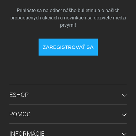
Prihláste sa na odber nášho bulletinu a o našich
propagačných akciách a novinkách sa dozviete medzi
prvými!
ZAREGISTROVAŤ SA
PONUKA V PÄTE
ESHOP
POMOC
INFORMÁCIE