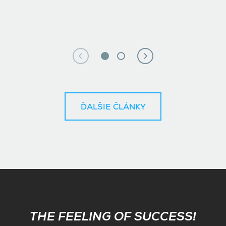
ĎALŠIE ČLÁNKY
Subscribe
THE FEELING OF SUCCESS!