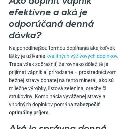
Ako doplniť vápnik
efektívne a aká je
odporúčaná denná
dávka?
Najpohodlnejšou formou dopĺňania akejkoľvek
látky je užívanie
kvalitných výživových doplnkov
.
Treba však zdôrazniť, že rovnako dôležité je
prijímať vápnik aj prirodzene – prostredníctvom
bežnej stravy bohatej na tento minerál, ako sú
mliečne výrobky, listová zelenina, orechy či
strukoviny. Kombinácia vyváženej stravy a
vhodných doplnkov pomáha
zabezpečiť
optimálny príjem
.