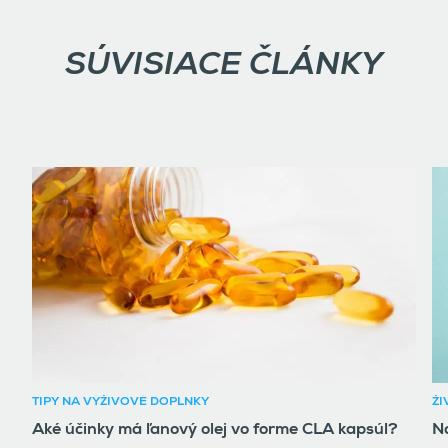
SÚVISIACE ČLÁNKY
TIPY NA VÝŽIVOVÉ DOPLNKY
ŽI
Aké účinky má ľanový olej vo forme CLA kapsúl?
Na