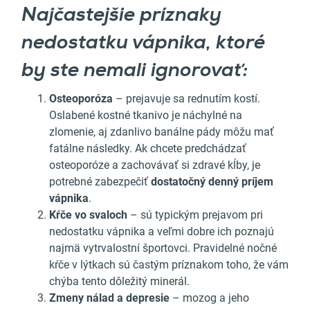
Najčastejšie príznaky
nedostatku vápnika, ktoré
by ste nemali ignorovať:
Osteoporóza
– prejavuje sa rednutím kostí.
Oslabené kostné tkanivo je náchylné na
zlomenie, aj zdanlivo banálne pády môžu mať
fatálne následky. Ak chcete predchádzať
osteoporóze a zachovávať si zdravé kĺby, je
potrebné zabezpečiť
dostatočný denný príjem
vápnika
.
Kŕče vo svaloch
– sú typickým prejavom pri
nedostatku vápnika a veľmi dobre ich poznajú
najmä vytrvalostní športovci. Pravidelné nočné
kŕče v lýtkach sú častým príznakom toho, že vám
chýba tento dôležitý minerál.
Zmeny nálad a depresie
– mozog a jeho