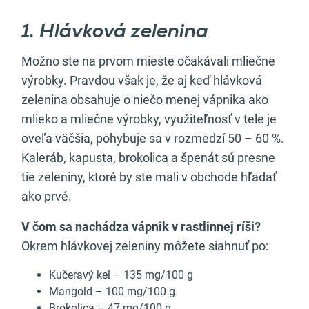
1. Hlávková zelenina
Možno ste na prvom mieste očakávali mliečne
výrobky. Pravdou však je, že aj keď hlávková
zelenina obsahuje o niečo menej vápnika ako
mlieko a mliečne výrobky, využiteľnosť v tele je
oveľa väčšia, pohybuje sa v rozmedzí 50 – 60 %.
Kaleráb, kapusta, brokolica a špenát sú presne
tie zeleniny, ktoré by ste mali v obchode hľadať
ako prvé.
V čom sa nachádza vápnik
v rastlinnej ríši?
Okrem hlávkovej zeleniny môžete siahnuť po:
Kučeravý kel – 135 mg/100 g
Mangold – 100 mg/100 g
Brokolica – 47 mg/100 g