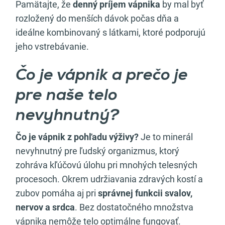
Pamätajte, že
denný príjem vápnika
by mal byť
rozložený do menších dávok počas dňa a
ideálne kombinovaný s látkami, ktoré podporujú
jeho vstrebávanie.
Čo je vápnik a prečo je
pre naše telo
nevyhnutný?
Čo je vápnik z pohľadu výživy?
Je to minerál
nevyhnutný pre ľudský organizmus, ktorý
zohráva kľúčovú úlohu pri mnohých telesných
procesoch. Okrem udržiavania zdravých kostí a
zubov pomáha aj pri
správnej funkcii svalov,
nervov a srdca
. Bez dostatočného množstva
vápnika nemôže telo optimálne fungovať.