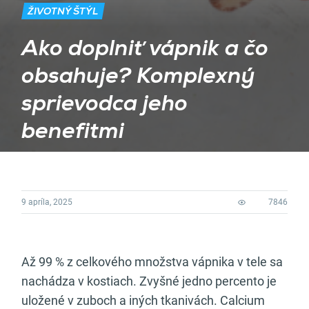
ŽIVOTNÝ ŠTÝL
Ako doplniť vápnik a čo
obsahuje? Komplexný
sprievodca jeho
benefitmi
9 apríla, 2025
7846
Až 99 % z celkového množstva vápnika v tele sa
nachádza v kostiach. Zvyšné jedno percento je
uložené v zuboch a iných tkanivách. Calcium