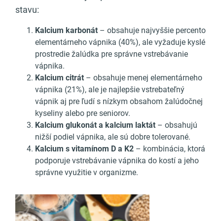
stavu:
Kalcium karbonát
– obsahuje najvyššie percento
elementárneho vápnika (40%), ale vyžaduje kyslé
prostredie žalúdka pre správne vstrebávanie
vápnika.
Kalcium citrát
– obsahuje menej elementárneho
vápnika (21%), ale je najlepšie vstrebateľný
vápnik aj pre ľudí s nízkym obsahom žalúdočnej
kyseliny alebo pre seniorov.
Kalcium glukonát a kalcium laktát
– obsahujú
nižší podiel vápnika, ale sú dobre tolerované.
Kalcium s vitamínom D a K2
– kombinácia, ktorá
podporuje vstrebávanie vápnika do kostí a jeho
správne využitie v organizme.
Odporúčaný článok