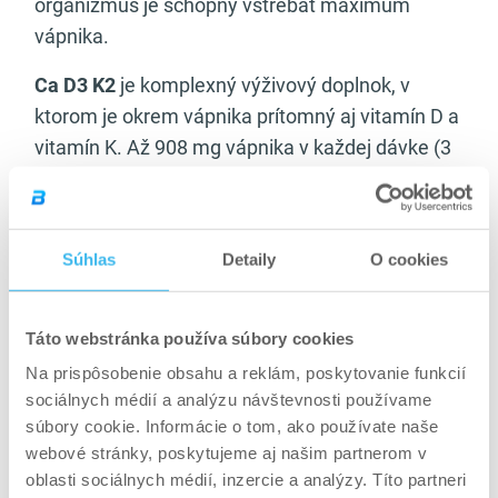
organizmus je schopný vstrebať maximum
vápnika.
Ca D3 K2
je komplexný výživový doplnok, v
ktorom je okrem vápnika prítomný aj vitamín D a
vitamín K. Až 908 mg vápnika v každej dávke (3
tablety) dodá svalom, kostiam a chrupu dostatok
prvotriedneho stavebného materiálu.
Neprekvapí vás zlá nálada, bolesti ani kŕče.
Súhlas
Detaily
O cookies
V čom sa nachádza
Táto webstránka používa súbory cookies
vápnik? Prírodné zdroje
Na prispôsobenie obsahu a reklám, poskytovanie funkcií
bohaté na tento minerál
sociálnych médií a analýzu návštevnosti používame
súbory cookie. Informácie o tom, ako používate naše
Vápnik je možné prijímať aj v potravinách
a
webové stránky, poskytujeme aj našim partnerom v
popri kapsulách sa preto môžete sústrediť na
oblasti sociálnych médií, inzercie a analýzy. Títo partneri