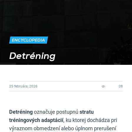
ENCYCLOPEDIA
Detréning
25 februára, 2026
38
Detréning
označuje postupnú
stratu
tréningových adaptácií
, ku ktorej dochádza pri
výraznom obmedzení alebo úplnom prerušení