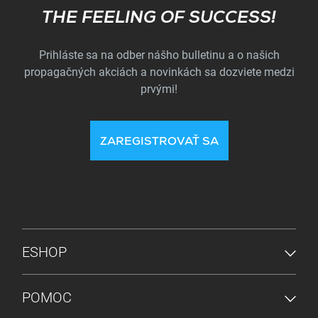
Subscribe
THE FEELING OF SUCCESS!
Prihláste sa na odber nášho bulletinu a o našich
propagačných akciách a novinkách sa dozviete medzi
prvými!
ZAREGISTROVAŤ SA
PONUKA V PÄTE
ESHOP
POMOC