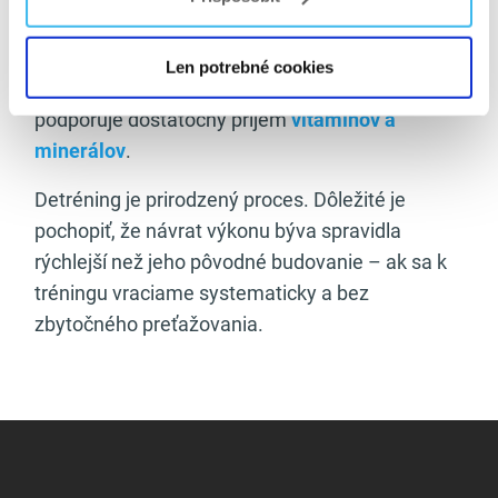
minimalizovať úbytok svalovej hmoty, zatiaľ čo
aminokyseliny
môžu podporiť regeneráciu.
Len potrebné cookies
Stabilitu nervového systému a celkovú vitalitu
podporuje dostatočný príjem
vitamínov a
minerálov
.
Detréning je prirodzený proces. Dôležité je
pochopiť, že návrat výkonu býva spravidla
rýchlejší než jeho pôvodné budovanie – ak sa k
tréningu vraciame systematicky a bez
zbytočného preťažovania.