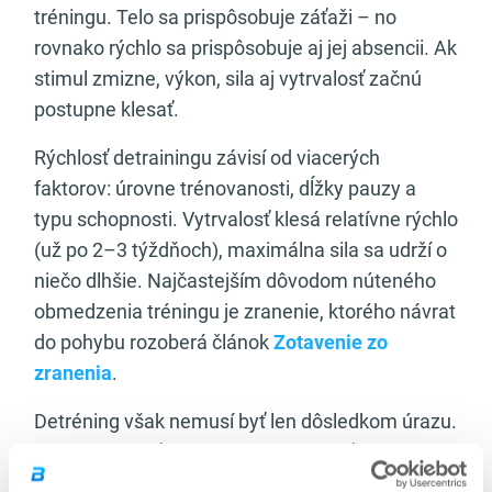
tréningu. Telo sa prispôsobuje záťaži – no
rovnako rýchlo sa prispôsobuje aj jej absencii. Ak
stimul zmizne, výkon, sila aj vytrvalosť začnú
postupne klesať.
Rýchlosť detrainingu závisí od viacerých
faktorov: úrovne trénovanosti, dĺžky pauzy a
typu schopnosti. Vytrvalosť klesá relatívne rýchlo
(už po 2–3 týždňoch), maximálna sila sa udrží o
niečo dlhšie. Najčastejším dôvodom núteného
obmedzenia tréningu je zranenie, ktorého návrat
do pohybu rozoberá článok
Zotavenie zo
zranenia
.
Detréning však nemusí byť len dôsledkom úrazu.
Môže vzniknúť aj pri chronickom preťažení,
vyčerpaní alebo nedostatočnej prevencii.