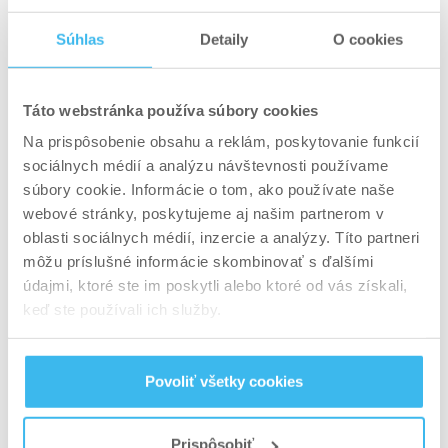
Význam systematickej starostlivosti o pohybový
Súhlas
Detaily
O cookies
aparát vysvetľuje článok
Ako predchádzať
zraneniam pri športe
.
Táto webstránka používa súbory cookies
Zaujímavé je, že aj krátkodobá pauza môže mať
Na prispôsobenie obsahu a reklám, poskytovanie funkcií
pozitívny efekt, ak je plánovaná. Strategické
sociálnych médií a analýzu návštevnosti používame
zníženie záťaže môže obnoviť nervový systém a
súbory cookie. Informácie o tom, ako používate naše
následne podporiť výkon. Kontext rozumného
webové stránky, poskytujeme aj našim partnerom v
tréningového plánovania sa dotýka aj článok
oblasti sociálnych médií, inzercie a analýzy. Títo partneri
Prečo mám vykonávať kardio cvičenie po
môžu príslušné informácie skombinovať s ďalšími
údajmi, ktoré ste im poskytli alebo ktoré od vás získali,
posilňovacom tréningu?
, ktorý poukazuje na
keď ste používali ich služby.
význam správneho načasovania tréningových
podnetov.
Povoliť všetky cookies
Počas obdobia obmedzenej aktivity je kľúčové
udržať aspoň základnú nutričnú podporu.
Dostatočný príjem
proteínu
pomáha
Prispôsobiť