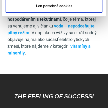
Z hľadiska životného štýlu a hydratácie je sodík
Len potrebné cookies
úzko prepojený s
pitným režimom a
hospodárením s tekutinami
, čo je téma, ktorej
sa venujeme aj v článku
voda – nepodceňujte
pitný režim
. V doplnkoch výživy sa citrát sodný
objavuje najmä ako súčasť elektrolytických
zmesí, ktoré nájdeme v kategórii
vitamíny a
minerály
.
Subscribe
THE FEELING OF SUCCESS!