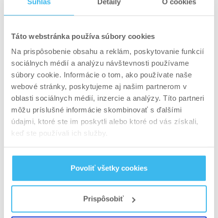
Súhlas
Detaily
O cookies
nervovej činnosti a svalovej kontrakcii
. Práve
preto je citrát sodný relevantný aj v kontexte
elektrolytovej rovnováhy
, najmä pri zvýšenej
Táto webstránka používa súbory cookies
fyzickej aktivite, potení alebo nedostatočnom
Na prispôsobenie obsahu a reklám, poskytovanie funkcií
sociálnych médií a analýzu návštevnosti používame
príjme tekutín. Význam minerálov pre výkon a
súbory cookie. Informácie o tom, ako používate naše
zdravie detailnejšie rozoberáme v článku
webové stránky, poskytujeme aj našim partnerom v
potreba vitamínov a minerálov u športovcov
.
oblasti sociálnych médií, inzercie a analýzy. Títo partneri
môžu príslušné informácie skombinovať s ďalšími
V medicíne sa citrát sodný využíva ako
údajmi, ktoré ste im poskytli alebo ktoré od vás získali,
alkalizátor moču
, teda látka, ktorá zvyšuje pH
keď ste používali ich služby.
moču. Tento účinok sa využíva napríklad pri
niektorých metabolických stavoch alebo na
podporu prevencie tvorby určitých typov
Povoliť všetky cookies
obličkových kameňov. Zároveň pôsobí ako
mierne antacidum, ktoré pomáha neutralizovať
Prispôsobiť
žalúdočnú kyselinu.