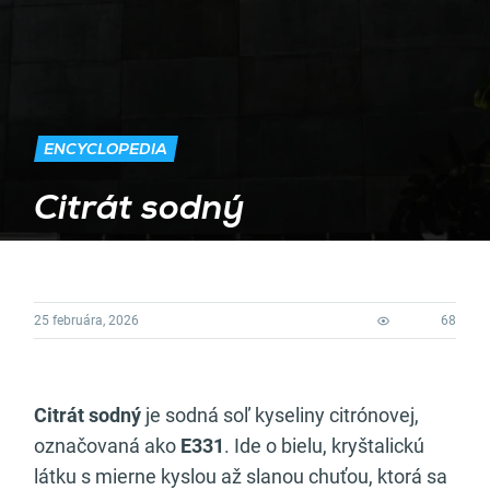
ENCYCLOPEDIA
Citrát sodný
25 februára, 2026
68
Citrát sodný
je sodná soľ kyseliny citrónovej,
označovaná ako
E331
. Ide o bielu, kryštalickú
látku s mierne kyslou až slanou chuťou, ktorá sa