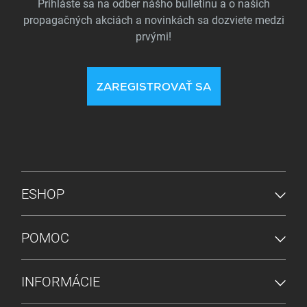
Prihláste sa na odber nášho bulletinu a o našich
propagačných akciách a novinkách sa dozviete medzi
prvými!
ZAREGISTROVAŤ SA
PONUKA V PÄTE
ESHOP
POMOC
INFORMÁCIE