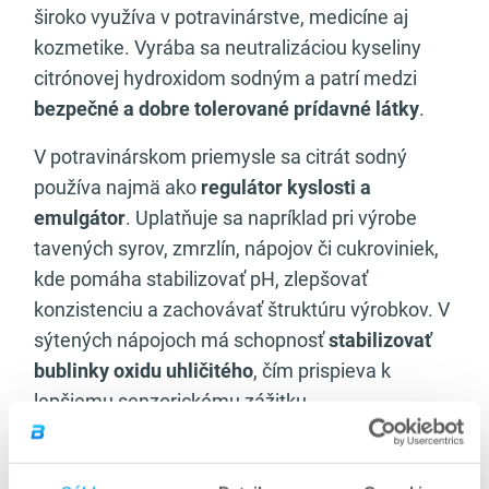
široko využíva v potravinárstve, medicíne aj
kozmetike. Vyrába sa neutralizáciou kyseliny
citrónovej hydroxidom sodným a patrí medzi
bezpečné a dobre tolerované prídavné látky
.
V potravinárskom priemysle sa citrát sodný
používa najmä ako
regulátor kyslosti a
emulgátor
. Uplatňuje sa napríklad pri výrobe
tavených syrov, zmrzlín, nápojov či cukroviniek,
kde pomáha stabilizovať pH, zlepšovať
konzistenciu a zachovávať štruktúru výrobkov. V
sýtených nápojoch má schopnosť
stabilizovať
bublinky oxidu uhličitého
, čím prispieva k
lepšiemu senzorickému zážitku.
Z fyziologického hľadiska má sodík dôležitú
úlohu pri
udržiavaní tekutinovej rovnováhy,