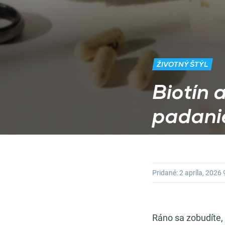
ŽIVOTNÝ ŠTÝL
Biotín 
padanie
Pridané:
2 apríla, 2026
Ráno sa zobudíte,