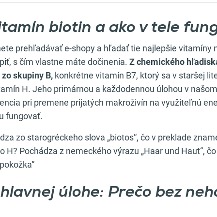
vitamín biotin a ako v tele fun
te prehľadávať e-shopy a hľadať tie najlepšie vitamíny n
iť, s čím vlastne máte dočinenia.
Z chemického hľadiska
 zo skupiny B,
konkrétne vitamín B7, ktorý sa v staršej li
itamín H. Jeho primárnou a každodennou úlohou v našom
ncia pri premene prijatých makroživín na využiteľnú en
u fungovať.
dza zo starogréckeho slova „biotos“, čo v preklade zname
no H? Pochádza z nemeckého výrazu „Haar und Haut“, čo
 pokožka“
 hlavnej úlohe: Prečo bez neh