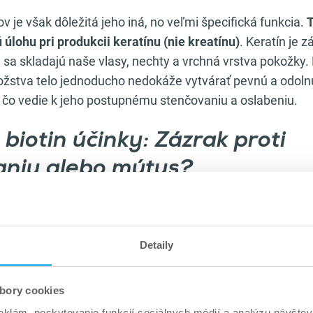
v je však dôležitá jeho iná, no veľmi špecifická funkcia.
T
úlohu pri produkcii keratínu (nie kreatínu)
. Keratín je 
ej sa skladajú naše vlasy, nechty a vrchná vrstva pokožky.
žstva telo jednoducho nedokáže vytvárať pevnú a odol
, čo vedie k jeho postupnému stenčovaniu a oslabeniu.
biotin účinky: Zázrak proti
niu alebo mýtus?
vame k najčastejšiemu a
marketingom najviac posilňo
erí, že akonáhle začnú užívať biotin na vlasy, ich vypad
staví. Pravda je však kúsok inde, je o niečo komplexnejši
Detaily
dnoznačne potvrdzujú, že reálne a viditeľné účinky bioti
bory cookies
 sa dostavujú predovšetkým vtedy, ak trpíte jeho klinic
eklám, poskytovanie funkcií sociálnych médií a analýzu návšte