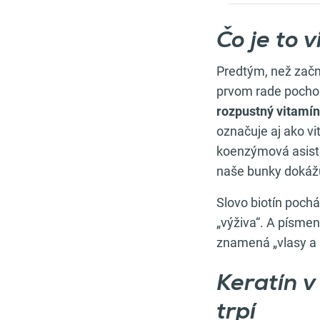
Čo je to 
Predtým, než začne
prvom rade pochop
rozpustný vitamín
označuje aj ako v
koenzýmová asiste
naše bunky dokáž
Slovo biotín pochá
„výživa“. A písme
znamená „vlasy a
Keratín v
trpí