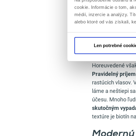
Ak je rednutie vl
cookie. Informácie o tom, ak
androgénna alopéc
médií, inzercie a analýzy. Tí
alebo ktoré od vás získali, ke
proces vypadávan
Pozor na
Len potrebné cooki
korienko
Horeuvedené však
Pravidelný príjem
rastúcich vlasov.
láme a neštiepi s
účesu. Mnoho ľudí 
skutočným vypad
textúre je biotín
Moderný ž