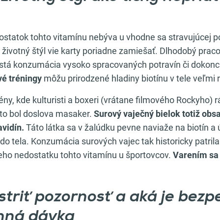
dostatok tohto vitamínu nebýva u vhodne sa stravujúcej 
životný štýl vie karty poriadne zamiešať. Dlhodobý praco
astá konzumácia vysoko spracovaných potravín či dokon
vé tréningy
môžu prirodzené hladiny biotínu v tele veľmi 
ny, kde kulturisti a boxeri (vrátane filmového Rockyho) r
 to bol doslova masaker.
Surový vaječný bielok totiž obs
avidín.
Táto látka sa v žalúdku pevne naviaže na biotín a
do tela. Konzumácia surových vajec tak historicky patrila
ho nedostatku tohto vitamínu u športovcov.
Varením sa 
triť pozornosť a aká je bezp
enná dávka