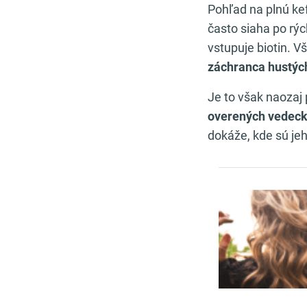
Pohľad na plnú kef
často siaha po rýc
vstupuje biotin. V
záchranca hustýc
Je to však naozaj
overených vedeck
dokáže, kde sú jeh
Odporúča