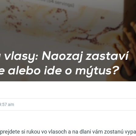
a vlasy: Naozaj zastaví
 alebo ide o mýtus?
9:57 am
 prejdete si rukou vo vlasoch a na dlani vám zostanú vy