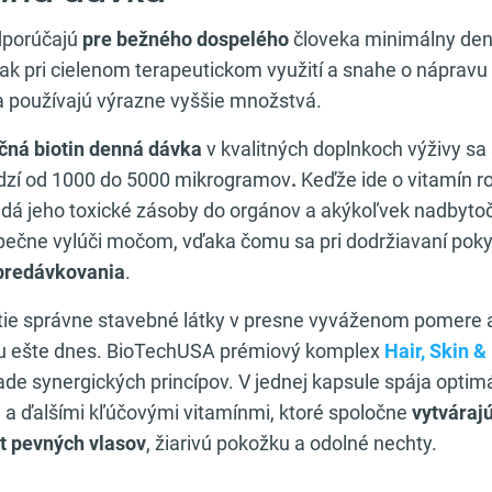
dporúčajú
pre bežného dospelého
človeka minimálny den
k pri cielenom terapeutickom využití a snahe o náprav
sa používajú výrazne vyššie množstvá.
ečná biotin denná dávka
v kvalitných doplnkoch výživy s
dzí od 1000 do 5000 mikrogramov
.
Keďže ide o vitamín r
ladá jeho toxické zásoby do orgánov a akýkoľvek nadbyto
ečne vylúči močom, vďaka čomu sa pri dodržiavaní pok
predávkovania
.
 tie správne stavebné látky v presne vyváženom pomere a
nu ešte dnes. BioTechUSA prémiový komplex
Hair, Skin &
de synergických princípov. V jednej kapsule spája optim
a ďalšími kľúčovými vitamínmi, ktoré spoločne
vytváraj
st pevných vlasov
, žiarivú pokožku a odolné nechty.