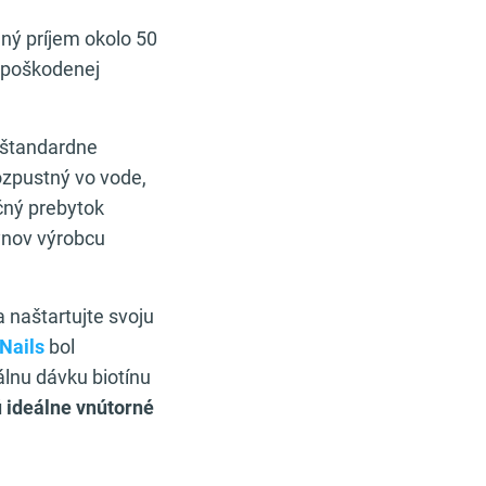
ný príjem okolo 50
u poškodenej
a štandardne
ozpustný vo vode,
čný prebytok
ynov výrobcu
 naštartujte svoju
 Nails
bol
álnu dávku biotínu
ú ideálne vnútorné