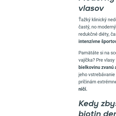
vlasov
Ťažký klinický ne
častý, no moderný 
redukčné diéty, č
intenzívne športo
Pamätáte si na scé
vajíčka? Pre vlasy
bielkovinu zvanú 
jeho vstrebávanie 
príčinám extrémne
ničí.
Kedy zbys
biotin d