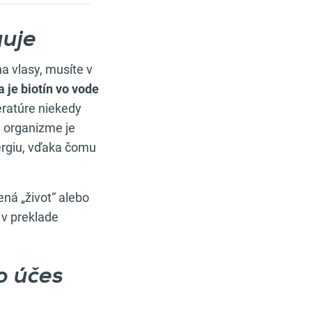
guje
a vlasy, musíte v
 je biotín vo vode
teratúre niekedy
 organizme je
ergiu, vďaka čomu
ná „život“ alebo
 v preklade
o účes