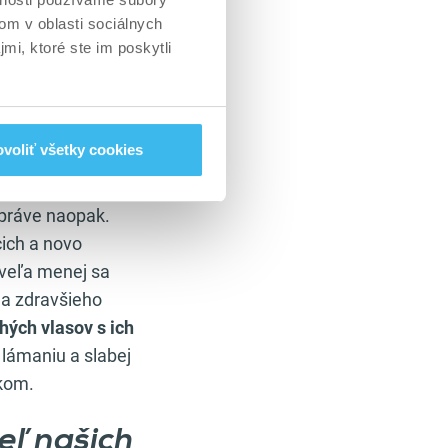
ko napríklad
om v oblasti sociálnych
ento rozbehnutý
mi, ktoré ste im poskytli
od
voliť všetky cookies
práve naopak.
cich a novo
oveľa menej sa
 a zdravšieho
ých vlasov s ich
lámaniu a slabej
íkom.
eľ našich