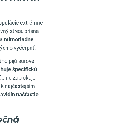
populácie extrémne
vný stres, prísne
ca
mimoriadne
rýchlo vyčerpať.
áno pijú surové
ahuje špecifickú
 úplne zablokuje
 k najčastejším
avidín našťastie
ečná