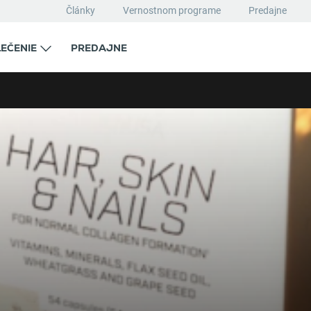
Články
Vernostnom programe
Predajne
EČENIE
PREDAJNE