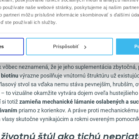
asov spôsobené genetikou, hormonálnou nerovnováhou (a
o používate naše webové stránky, poskytujeme aj našim partner
ia) alebo ochorením štítnej žľazy,
samotný vitamín B7 t
to partneri môžu príslušné informácie skombinovať s ďalšími údaj
ď ste používali ich služby.
ia nezastaví.
 rozdiel medzi vypadávaním 
es
Prispôsobiť
Po
v a mechanickým lámaním
 vôbec neznamená, že je jeho suplementácia zbytočná, 
 biotínu
výrazne posilňuje vnútornú štruktúru už existujú
 Vlasový stvol sa vďaka nemu stáva pevnejším, hrubším, 
a – to vizuálne okamžite vytvára dojem oveľa hustejšieho
si totiž
zamieňa mechanické lámanie oslabených a such
ávaním
priamo z korienkov. A práve proti mechanickému 
 na vlasy skutočne vynikajúcim a rokmi overeným pomocn
ivotný štýl ako tichý nepriat