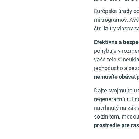
Európske úrady o
mikrogramov. Avša
štruktúry vlasov 
Efektívna a bezp
pohybuje v rozme
vaše telo si neuk
jednoducho a bezp
nemusíte obávať 
Dajte svojmu telu
regeneračnú ruti
navrhnutý na zákla
so zinkom, meďou 
prostredie pre ra