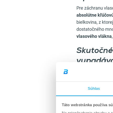
Pre záchranu vlaso
absolútne kľúčovú 
bielkovina, z ktor
dostatočného mno
vlasového vlákna
Skutočné 
vypadáva
Práve tu sa dostá
Mnoho ľudí slepo v
a zo dňa na deň za
Súhlas
senzačná.
Vedecké štúdie je
Táto webstránka používa sú
zastavení padania
Na prispôsobenie obsahu a r