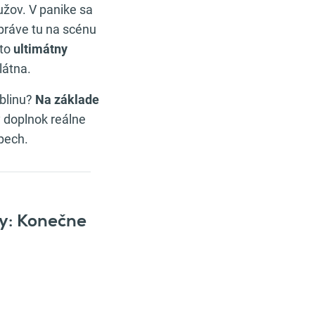
užov. V panike sa
 práve tu na scénu
 to
ultimátny
látna.
ublinu?
Na základe
y doplnok reálne
spech.
sy: Konečne