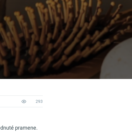
293
padnuté pramene.