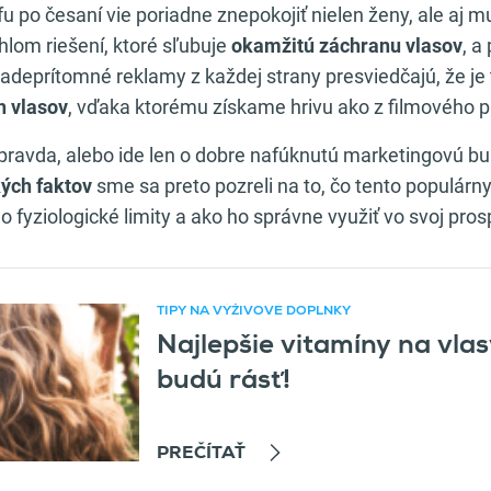
u po česaní vie poriadne znepokojiť nielen ženy, ale aj m
hlom riešení, ktoré sľubuje
okamžitú záchranu vlasov
, a
šadeprítomné reklamy z každej strany presviedčajú, že je
h vlasov
, vďaka ktorému získame hrivu ako z filmového p
 pravda, alebo ide len o dobre nafúknutú marketingovú b
ých faktov
sme sa preto pozreli na to, čo tento populárn
o fyziologické limity a ako ho správne využiť vo svoj pro
TIPY NA VÝŽIVOVÉ DOPLNKY
Najlepšie vitamíny na vla
ný článok
budú rásť!
PREČÍTAŤ