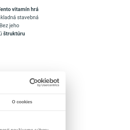
ento vitamín hrá
základná stavebná
 Bez jeho
nú
štruktúru
vanému omylu
.
ávanie sa zázračne
a, aj menej
O cookies
nu pri priamom
kým nedostatkom.
vnosti používame súbory