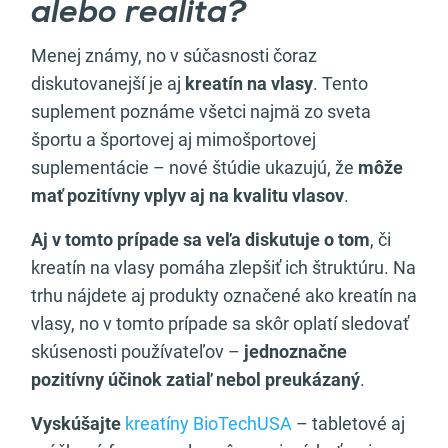
alebo realita?
Menej známy, no v súčasnosti čoraz
diskutovanejší je aj
kreatín na vlasy
. Tento
suplement poznáme všetci najmä zo sveta
športu a športovej aj mimošportovej
suplementácie – nové štúdie ukazujú, že
môže
mať pozitívny vplyv aj na kvalitu vlasov
.
Aj v tomto prípade sa veľa diskutuje o tom
, či
kreatín na vlasy pomáha zlepšiť ich štruktúru. Na
trhu nájdete aj produkty označené ako kreatín na
vlasy, no v tomto prípade sa skôr oplatí sledovať
skúsenosti používateľov –
jednoznačne
pozitívny účinok zatiaľ nebol preukázaný
.
Vyskúšajte
kreatíny BioTechUSA
– tabletové aj