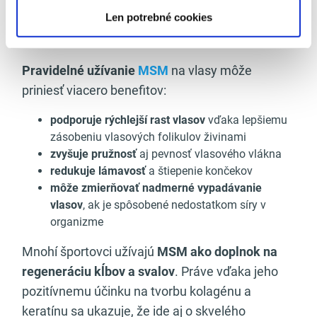
Len potrebné cookies
menej
– čo vedie k tomu, že vlasy sú slabšie,
tenšie a lámavejšie.
Pravidelné užívanie
MSM
na vlasy môže
priniesť viacero benefitov:
podporuje rýchlejší rast vlasov
vďaka lepšiemu
zásobeniu vlasových folikulov živinami
zvyšuje pružnosť
aj pevnosť vlasového vlákna
redukuje lámavosť
a štiepenie končekov
môže zmierňovať nadmerné vypadávanie
vlasov
, ak je spôsobené nedostatkom síry v
organizme
Mnohí športovci užívajú
MSM ako doplnok na
regeneráciu kĺbov a svalov
. Práve vďaka jeho
pozitívnemu účinku na tvorbu kolagénu a
keratínu sa ukazuje, že ide aj o skvelého