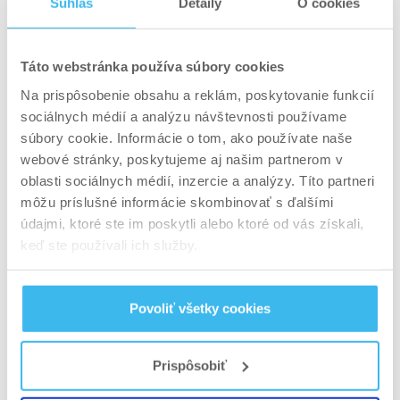
Súhlas
Detaily
O cookies
TIPY NA VÝŽIVOVÉ DOPLNKY
Táto webstránka používa súbory cookies
Všetko, čo potrebujete vedieť o
Na prispôsobenie obsahu a reklám, poskytovanie funkcií
hydrolyzovanom kolagéne
sociálnych médií a analýzu návštevnosti používame
súbory cookie. Informácie o tom, ako používate naše
webové stránky, poskytujeme aj našim partnerom v
MSM na vlasy: síra ako
oblasti sociálnych médií, inzercie a analýzy. Títo partneri
tajná zbraň pre pevnosť a
môžu príslušné informácie skombinovať s ďalšími
údajmi, ktoré ste im poskytli alebo ktoré od vás získali,
rast
keď ste používali ich služby.
MSM (metylsulfonylmetán) je prírodná zlúčenina
síry, ktorá sa čoraz častejšie spomína v súvislosti
Povoliť všetky cookies
so zdravím vlasov. Prečo? Pretože
síra je
základnou stavebnou zložkou keratínu
,
Prispôsobiť
bielkoviny, z ktorej sa vlasy skladajú.
Bez
dostatočného príjmu síry sa keratín tvorí oveľa