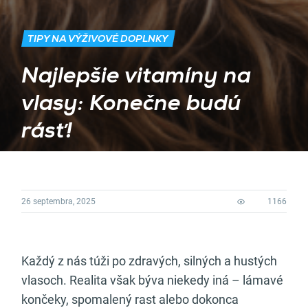
TIPY NA VÝŽIVOVÉ DOPLNKY
Najlepšie vitamíny na
vlasy: Konečne budú
rásť!
26 septembra, 2025
1166
Každý z nás túži po zdravých, silných a hustých
vlasoch. Realita však býva niekedy iná – lámavé
končeky, spomalený rast alebo dokonca