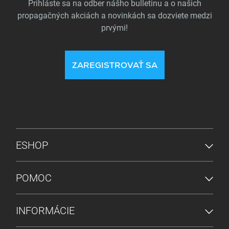
Prihláste sa na odber nášho bulletinu a o našich
propagačných akciách a novinkách sa dozviete medzi
prvými!
ZAREGISTROVAŤ SA
PONUKA V PÄTE
ESHOP
POMOC
INFORMÁCIE