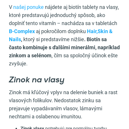
V
našej ponuke
nájdete aj biotín tablety na vlasy,
ktoré predstavujú jednoduchý spôsob, ako
doplniť tento vitamín – nachádza sa v tabletách
B-Complex
aj pokročilom doplnku
Hair,Skin &
Nails
,
ktorý si predstavíme nižšie
.
Biotín sa
často kombinuje s ďalšími minerálmi, napríklad
zinkom a selénom
, čím sa spoločný účinok ešte
zvyšuje.
Zinok na vlasy
Zinok má kľúčový vplyv na delenie buniek a rast
vlasových folikulov. Nedostatok zinku sa
prejavuje vypadávaním vlasov, lámavými
nechtami a oslabenou imunitou.
Zinok vlasy
potrebujú pre normálnu tvorbu