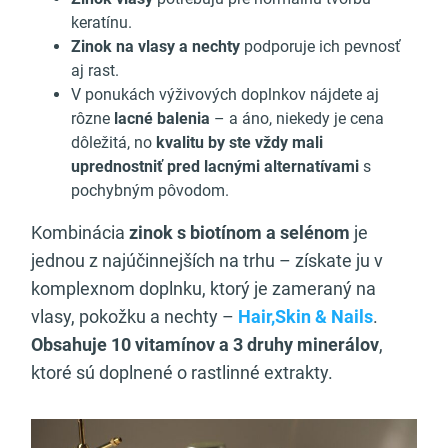
keratínu.
Zinok na vlasy a nechty
podporuje ich pevnosť
aj rast.
V ponukách výživových doplnkov nájdete aj
rôzne
lacné balenia
– a áno, niekedy je cena
dôležitá, no
kvalitu by ste vždy mali
uprednostniť pred lacnými alternatívami
s
pochybným pôvodom.
Kombinácia
zinok s biotínom a selénom
je
jednou z najúčinnejších na trhu – získate ju v
komplexnom doplnku, ktorý je zameraný na
vlasy, pokožku a nechty –
Hair,Skin & Nails
.
Obsahuje 10 vitamínov a 3 druhy minerálov
,
ktoré sú doplnené o rastlinné extrakty.