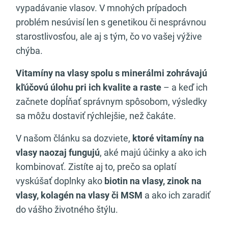
vypadávanie vlasov. V mnohých prípadoch
problém nesúvisí len s genetikou či nesprávnou
starostlivosťou, ale aj s tým, čo vo vašej výžive
chýba.
Vitamíny na vlasy spolu s minerálmi zohrávajú
kľúčovú úlohu pri ich kvalite a raste
– a keď ich
začnete dopĺňať správnym spôsobom, výsledky
sa môžu dostaviť rýchlejšie, než čakáte.
V našom článku sa dozviete,
ktoré vitamíny na
vlasy naozaj fungujú
, aké majú účinky a ako ich
kombinovať. Zistíte aj to, prečo sa oplatí
vyskúšať doplnky ako
biotin na vlasy, zinok na
vlasy, kolagén na vlasy či MSM
a ako ich zaradiť
do vášho životného štýlu.