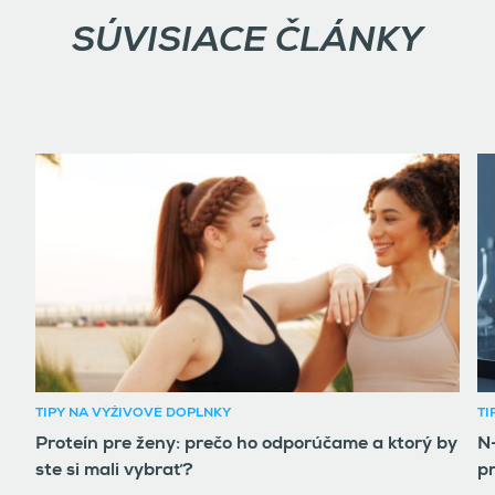
SÚVISIACE ČLÁNKY
TIPY NA VÝŽIVOVÉ DOPLNKY
TI
Proteín pre ženy: prečo ho odporúčame a ktorý by
N-
ste si mali vybrať?
pr