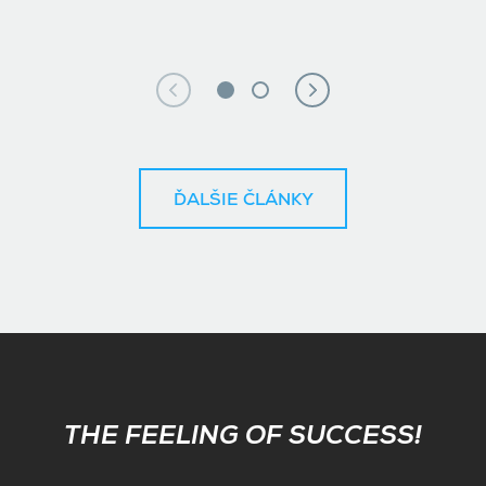
ĎALŠIE ČLÁNKY
Subscribe
THE FEELING OF SUCCESS!