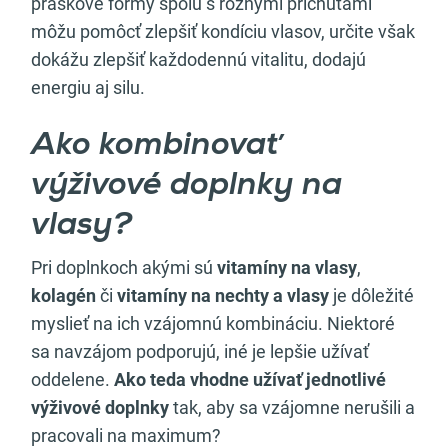
práškové formy spolu s rôznymi príchuťami
môžu pomôcť zlepšiť kondíciu vlasov, určite však
dokážu zlepšiť každodennú vitalitu, dodajú
energiu aj silu.
Ako kombinovať
výživové doplnky na
vlasy?
Pri doplnkoch akými sú
vitamíny na vlasy
,
kolagén
či
vitamíny na nechty a vlasy
je dôležité
myslieť na ich vzájomnú kombináciu. Niektoré
sa navzájom podporujú, iné je lepšie užívať
oddelene.
Ako teda vhodne užívať jednotlivé
výživové doplnky
tak, aby sa vzájomne nerušili a
pracovali na maximum?