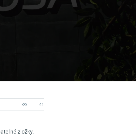
41
bateľné zložky.