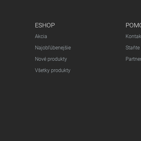
PONUKA V PÄTE
ESHOP
POM
Akcia
Kontak
Najobľúbenejšie
Staňte
Nové produkty
Partne
Všetky produkty