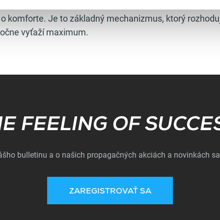
n o komforte. Je to základný mechanizmus, ktorý rozhoduje
kutočne vyťaží maximum.
Subscribe
E FEELING OF SUCCE
nášho bulletinu a o našich propagačných akciách a novinkách sa
ZAREGISTROVAŤ SA