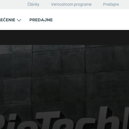
Články
Vernostnom programe
Predajne
EČENIE
PREDAJNE