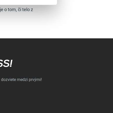
 o tom, či telo z
SS!
 dozviete medzi prvými!