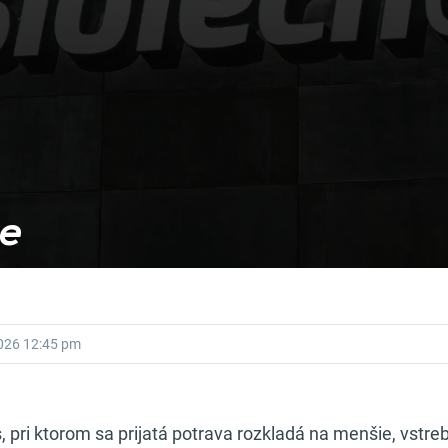
ie
2026
12:45 pm
, pri ktorom sa prijatá potrava rozkladá na menšie, vstre