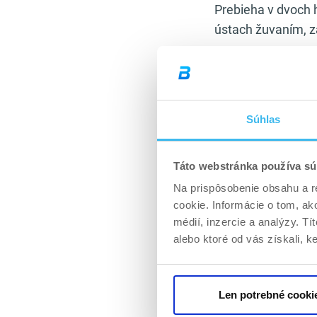
Prebieha v dvoch 
ústach žuvaním, z
Efektívne trávenie
a rast svalovej hm
zdravie, vysvetľuj
Súhlas
Pri vyššom príjme 
úlohu. Otázku opt
Táto webstránka používa sú
strave? Koľko ich
Na prispôsobenie obsahu a r
živín neprinesie o
cookie. Informácie o tom, ak
Dôležitou súčasťou
médií, inzercie a analýzy. Tí
alebo ktoré od vás získali, ke
Ako pomáhajú pot
V prípade trávia
enzýmov
. Pri zv
Len potrebné cooki
celkovú funkciu m