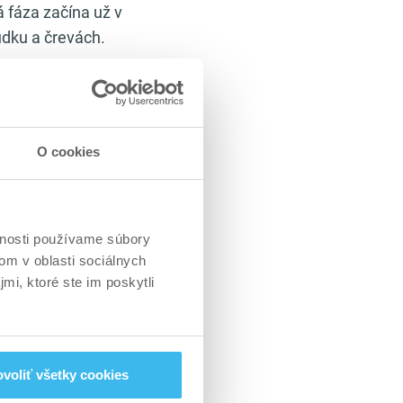
 fáza začína už v
údku a črevách.
nergiu, regeneráciu
 aj celkové
O cookies
tém ešte väčšiu
a bielkoviny v
i kvalitný príjem
vnosti používame súbory
om v oblasti sociálnych
 približuje článok
mi, ktoré ste im poskytli
tvom
tráviacich
proteín
, pričom
voliť všetky cookies
minerálov
.