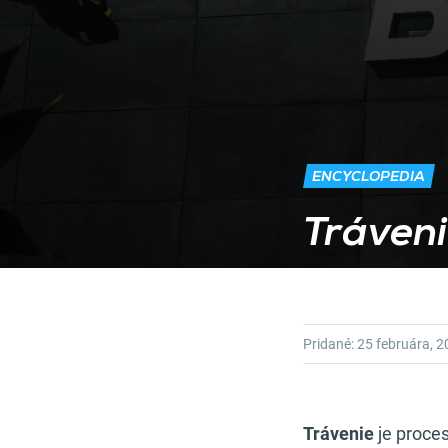
ENCYCLOPEDIA
Tráven
Pridané:
25 februára, 
Trávenie
je proces