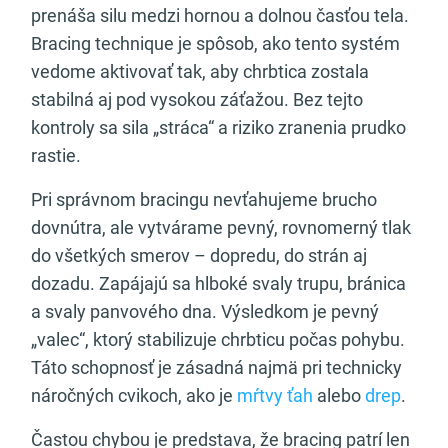
prenáša silu medzi hornou a dolnou časťou tela.
Bracing technique je spôsob, ako tento systém
vedome aktivovať tak, aby chrbtica zostala
stabilná aj pod vysokou záťažou. Bez tejto
kontroly sa sila „stráca“ a riziko zranenia prudko
rastie.
Pri správnom bracingu nevťahujeme brucho
dovnútra, ale vytvárame pevný, rovnomerný tlak
do všetkých smerov – dopredu, do strán aj
dozadu. Zapájajú sa hlboké svaly trupu, bránica
a svaly panvového dna. Výsledkom je pevný
„valec“, ktorý stabilizuje chrbticu počas pohybu.
Táto schopnosť je zásadná najmä pri technicky
náročných cvikoch, ako je
mŕtvy ťah
alebo
drep
.
Častou chybou je predstava, že bracing patrí len