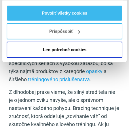
nechceme.
Povoliť všetky cookies
Zdvíhací opasok môže bracing podporiť, ale
nikdy ho nenahrádza. Opasok vytvára externú
oporu, proti ktorej vieme lepšie vytvoriť
Prispôsobiť
vnútrobrušný tlak. Zmysel má až vtedy, keď
techniku bracingu ovládame. Preto ho vnímame
Len potrebné cookies
ako nástroj pre pokročilejších alebo pri
špecifických sériách s vysokou záťažou, čo sa
týka najmä produktov z kategórie
opasky
a
širšieho
tréningového príslušenstva
.
Z dlhodobej praxe vieme, že silný stred tela nie
je o jednom cviku navyše, ale o správnom
nastavení každého pohybu. Bracing technique je
zručnosť, ktorá oddeľuje „zdvíhanie váh“ od
skutočne kvalitného silového tréningu. Ak ju