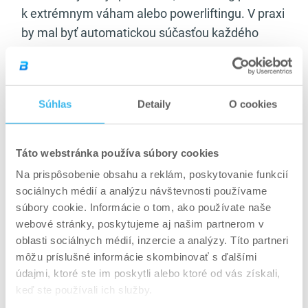
k extrémnym váham alebo powerliftingu. V praxi
by mal byť automatickou súčasťou každého
silového pohybu – od základných cvikov až po
funkčný tréning. Správne osvojený bracing
zlepšuje kontrolu pohybu, efektivitu prenosu sily
Súhlas
Detaily
O cookies
a dlhodobo znižuje riziko preťaženia chrbtice, čo
úzko súvisí aj s témou
prevencie zranení pri
športe
.
Táto webstránka používa súbory cookies
Na prispôsobenie obsahu a reklám, poskytovanie funkcií
Bracing technique nevzniká náhodou. Buduje sa
sociálnych médií a analýzu návštevnosti používame
systematicky – cez kvalitnú rozcvičku, vedomé
súbory cookie. Informácie o tom, ako používate naše
dýchanie a technické drily. Práve preto má
webové stránky, poskytujeme aj našim partnerom v
zmysel venovať pozornosť aj
štruktúrovanej
oblasti sociálnych médií, inzercie a analýzy. Títo partneri
rozcvičke
, kde sa stred tela aktivuje ešte pred
môžu príslušné informácie skombinovať s ďalšími
údajmi, ktoré ste im poskytli alebo ktoré od vás získali,
hlavnou časťou tréningu. Ak core „spí“, telo si
keď ste používali ich služby.
stabilitu hľadá inde – a to často tam, kde ju