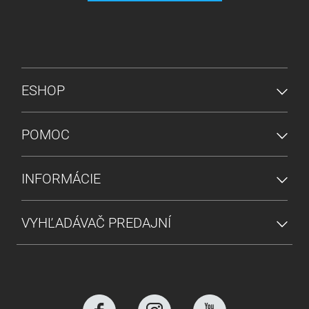
PONUKA V PÄTE
ESHOP
POMOC
INFORMÁCIE
VYHĽADÁVAČ PREDAJNÍ