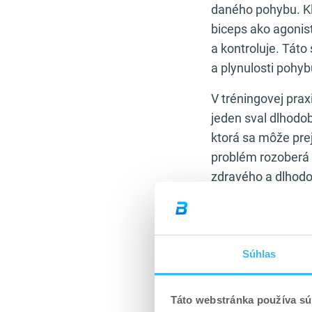
daného pohybu. Kla
biceps ako agonist
a kontroluje. Táto
a plynulosti pohyb
V tréningovej prax
jeden sval dlhodob
ktorá sa môže pre
problém rozoberá
zdravého a dlhodo
Z hľadiska efektí
cielene posilňuje
nielen kvôli sile, 
Súhlas
prehľad nájdeš nap
Tento princíp plat
Táto webstránka používa sú
extenzory trupu.