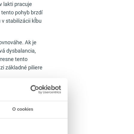
 lakti pracuje
ý tento pohyb brzdí
 stabilizácii kĺbu
rovnováhe. Ak je
ová dysbalancia,
Presne tento
zi základné piliere
vždy v pároch. Ak
to aj triceps –
ly. Praktický
O cookies
ky na triceps
.
ien či flexory a