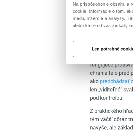
Na prispôsobenie obsahu a r
Rovnováha medzi a
cookie. Informácie o tom, ak
a regenerácie. Sk
médií, inzercie a analýzy. Tí
alebo ktoré od vás získali, ke
koordináciu. Preto
neoddeliteľnou súč
najdôležitejších c
Len potrebné cooki
Z pohľadu prevenc
fungujúce protisva
chránia telo pred 
ako
predchádzať z
len „viditeľné“ sva
pod kontrolou.
Z praktického hľad
tým väčší dôraz t
navyše, ale zákla