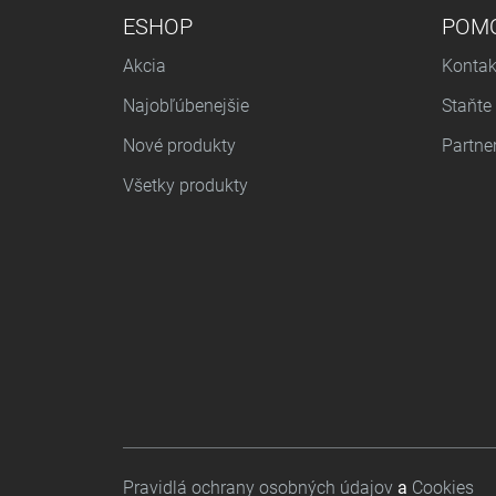
PONUKA V PÄTE
ESHOP
POM
Akcia
Kontak
Najobľúbenejšie
Staňte
Nové produkty
Partne
Všetky produkty
Footer bottom
Pravidlá ochrany osobných údajov
a
Cookies