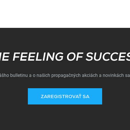
Subscribe
E FEELING OF SUCCE
nášho bulletinu a o našich propagačných akciách a novinkách sa
ZAREGISTROVAŤ SA