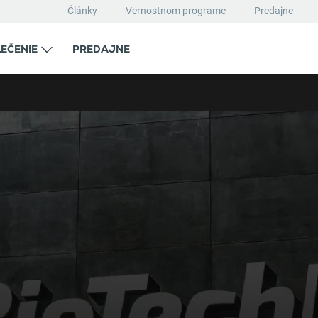
Články
Vernostnom programe
Predajne
EČENIE
PREDAJNE