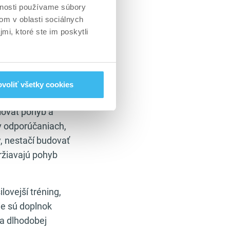
vnosti používame súbory
u, ale aj mobility
om v oblasti sociálnych
a zhoršuje
mi, ktoré ste im poskytli
valov
strečing – 5
í
.
voliť všetky cookies
kľúčové. Správne
olovať pohyb a
 v odporúčaniach,
, nestačí budovať
držiavajú pohyb
lovejší tréning,
ie sú doplnok
a dlhodobej