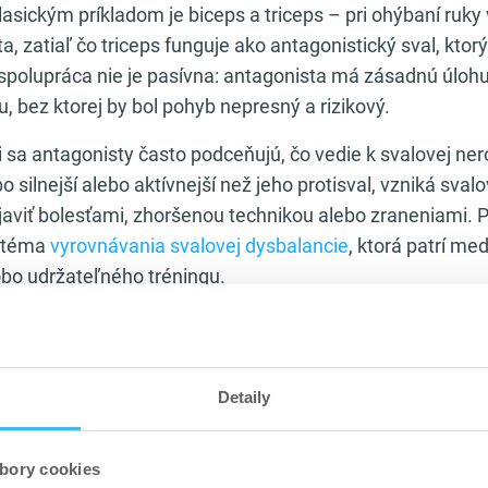
sickým príkladom je biceps a triceps – pri ohýbaní ruky v
a, zatiaľ čo triceps funguje ako antagonistický sval, ktor
 spolupráca nie je pasívna: antagonista má zásadnú úlohu v
u, bez ktorej by bol pohyb nepresný a rizikový.
i sa antagonisty často podceňujú, čo vedie k svalovej ne
o silnejší alebo aktívnejší než jeho protisval, vzniká sval
javiť bolesťami, zhoršenou technikou alebo zraneniami. 
 téma
vyrovnávania svalovej dysbalancie
, ktorá patrí med
bo udržateľného tréningu.
vneho plánovania tréningu má zmysel uvažovať o svaloch 
š biceps, mal by mať v tréningovom pláne rovnocenné mies
ale aj kvôli ochrane lakťového kĺbu a správnemu prenosu si
Detaily
ríklad pri
cvikoch na biceps
a ich logickom doplnení o
cvi
í rovnako pre hrudník a chrbát, prednú a zadnú stranu steh
bory cookies