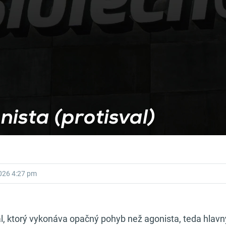
ista (protisval)
2026
4:27 pm
al, ktorý vykonáva opačný pohyb než agonista, teda hlavn