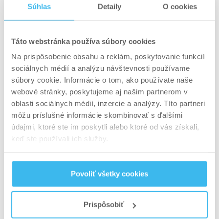
Prirodzený anabolizmus
Súhlas
Detaily
O cookies
ako udržateľná cesta
Táto webstránka používa súbory cookies
Z dlhodobej praxe vieme, že svalový rast je
Na prispôsobenie obsahu a reklám, poskytovanie funkcií
výsledkom rovnováhy medzi tréningom,
sociálnych médií a analýzu návštevnosti používame
regeneráciou a výživou. Pochopenie rozdielu
súbory cookie. Informácie o tom, ako používate naše
webové stránky, poskytujeme aj našim partnerom v
medzi rozkladom a rastom vysvetľuje aj vzťah
oblasti sociálnych médií, inzercie a analýzy. Títo partneri
katabolizmu a anabolizmu. Silový tréning,
môžu príslušné informácie skombinovať s ďalšími
dostatok energie a kvalitný spánok dokážu
údajmi, ktoré ste im poskytli alebo ktoré od vás získali,
aktivovať prirodzené anabolické mechanizmy
keď ste používali ich služby.
bez zásahu do hormonálneho systému.
Podpora rastu svalov sa v praxi opiera o overené
Povoliť všetky cookies
a legálne nástroje. Bielkoviny a aminokyseliny
zabezpečujú stavebný materiál, kreatín
Prispôsobiť
podporuje výkon a objem tréningu. Tieto