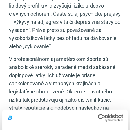
lipidový profil krvi a zvyšujú riziko srdcovo-
cievnych ochorení. Časté sú aj psychické prejavy
– výkyvy nálad, agresivita či depresívne stavy po
vysadení. Práve preto sú považované za
vysokorizikové látky bez ohľadu na dávkovanie
alebo „cyklovanie“.
V profesionálnom aj amatérskom športe sú
anabolické steroidy zaradené medzi zakázané
dopingové látky. Ich užívanie je prísne
sankcionované a v mnohých krajinách aj
legislatívne obmedzené. Okrem zdravotného
rizika tak predstavujú aj riziko diskvalifikácie,
straty reputácie a dlhodobých následkov na
športovú kariéru.