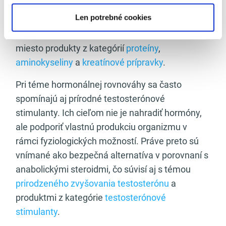
prístupy stoja za dlhodobým progresom, ktorý
Len potrebné cookies
rozoberáme aj v kontexte
budovania kvalitnej
svalovej hmoty
. V tomto rámci majú svoje
miesto produkty z kategórií
proteíny
,
aminokyseliny
a
kreatínové prípravky
.
Pri téme hormonálnej rovnováhy sa často
spomínajú aj prírodné testosterónové
stimulanty. Ich cieľom nie je nahradiť hormóny,
ale podporiť vlastnú produkciu organizmu v
rámci fyziologických možností. Práve preto sú
vnímané ako bezpečná alternatíva v porovnaní s
anabolickými steroidmi, čo súvisí aj s témou
prirodzeného zvyšovania testosterónu
a
produktmi z kategórie
testosterónové
stimulanty
.