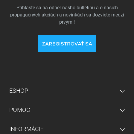
Prihláste sa na odber nášho bulletinu a o našich
propagačných akciách a novinkách sa dozviete medzi
prvými!
ZAREGISTROVAŤ SA
PONUKA V PÄTE
ESHOP
POMOC
INFORMÁCIE