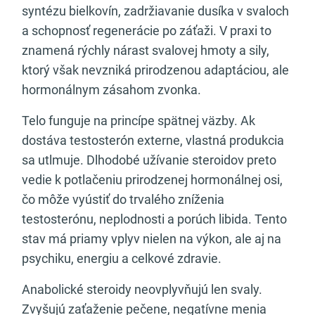
syntézu bielkovín, zadržiavanie dusíka v svaloch
a schopnosť regenerácie po záťaži. V praxi to
znamená rýchly nárast svalovej hmoty a sily,
ktorý však nevzniká prirodzenou adaptáciou, ale
hormonálnym zásahom zvonka.
Telo funguje na princípe spätnej väzby. Ak
dostáva testosterón externe, vlastná produkcia
sa utlmuje. Dlhodobé užívanie steroidov preto
vedie k potlačeniu prirodzenej hormonálnej osi,
čo môže vyústiť do trvalého zníženia
testosterónu, neplodnosti a porúch libida. Tento
stav má priamy vplyv nielen na výkon, ale aj na
psychiku, energiu a celkové zdravie.
Anabolické steroidy neovplyvňujú len svaly.
Zvyšujú zaťaženie pečene, negatívne menia