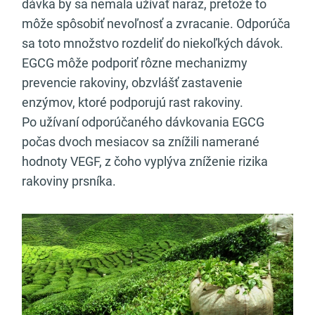
dávka by sa nemala užívať naraz, pretože to
môže spôsobiť nevoľnosť a zvracanie. Odporúča
sa toto množstvo rozdeliť do niekoľkých dávok.
EGCG môže podporiť rôzne mechanizmy
prevencie rakoviny, obzvlášť zastavenie
enzýmov, ktoré podporujú rast rakoviny.
Po užívaní odporúčaného dávkovania EGCG
počas dvoch mesiacov sa znížili namerané
hodnoty VEGF, z čoho vyplýva zníženie rizika
rakoviny prsníka.