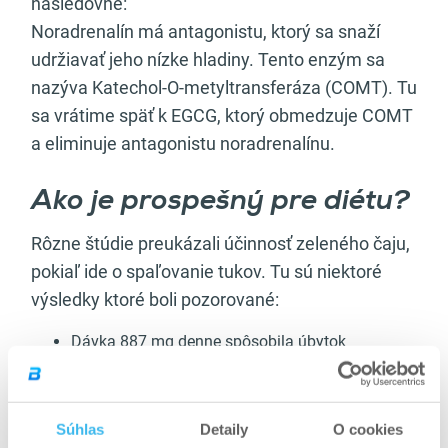
nasledovne:
Noradrenalín má antagonistu, ktorý sa snaží
udržiavať jeho nízke hladiny. Tento enzým sa
nazýva Katechol-O-metyltransferáza (COMT). Tu
sa vrátime späť k EGCG, ktorý obmedzuje COMT
a eliminuje antagonistu noradrenalínu.
Ako je prospešný pre diétu?
Rôzne štúdie preukázali účinnosť zeleného čaju,
pokiaľ ide o spaľovanie tukov. Tu sú niektoré
výsledky ktoré boli pozorované:
Dávka 887 mg denne spôsobila úbytok
hmotnosti o 1,2 kg v priebehu 12 týždňov.
Iná štúdia vykonaná na ľuďoch, ktorí športovali
spôsobila úbytok hmotnosti o 2,2 kg, zatiaľ čo
Súhlas
Detaily
O cookies
referenčná skupina ktorá nešportovala stratila