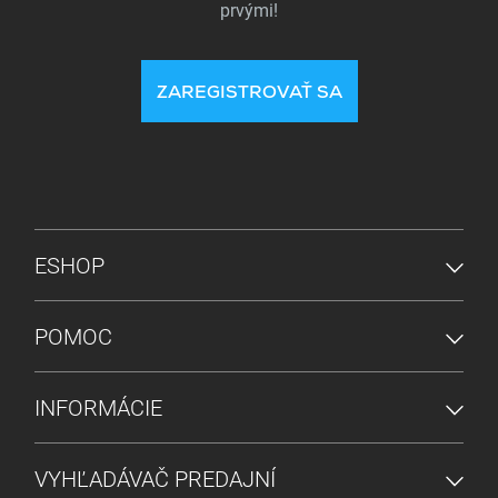
prvými!
ZAREGISTROVAŤ SA
PONUKA V PÄTE
ESHOP
POMOC
INFORMÁCIE
VYHĽADÁVAČ PREDAJNÍ