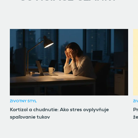
ŽIVOTNÝ ŠTÝL
ŽI
Kortizol a chudnutie: Ako stres ovplyvňuje
P
spaľovanie tukov
ž