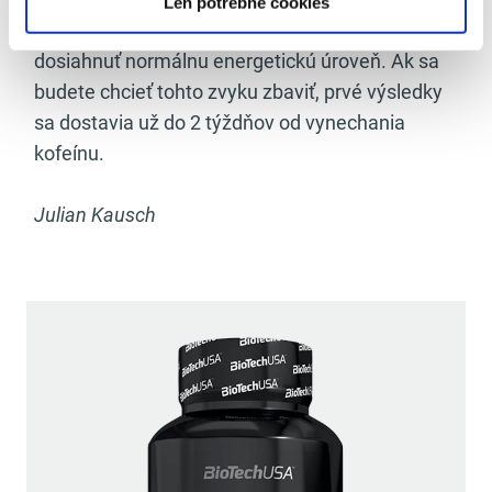
Len potrebné cookies
skončíte tak, že bez kofeínu nebudete môcť
dosiahnuť normálnu energetickú úroveň. Ak sa
budete chcieť tohto zvyku zbaviť, prvé výsledky
sa dostavia už do 2 týždňov od vynechania
kofeínu.
Julian Kausch