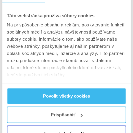
iba 1 kg.
Bola vykonaná aj štúdia, ktorá preukázala, že
Táto webstránka používa súbory cookies
zelený čaj nepodporuje stratu tuku, ale došlo k
Na prispôsobenie obsahu a reklám, poskytovanie funkcií
čiastočnému zvýšeniu potreby bazálnej energie o
sociálnych médií a analýzu návštevnosti používame
2%.
súbory cookie. Informácie o tom, ako používate naše
Vo všeobecnosti možno povedať, že existuje
webové stránky, poskytujeme aj našim partnerom v
veľa relevantných štúdií. Mnohé výsledky
oblasti sociálnych médií, inzercie a analýzy. Títo partneri
môžu príslušné informácie skombinovať s ďalšími
potvrdzujú pozitívne účinky EGCG a kofeínu na
údajmi, ktoré ste im poskytli alebo ktoré od vás získali,
spaľovanie tukov a pozitívny vplyv EGCG na
keď ste používali ich služby.
prevenciu rakoviny.
Kofeín
Povoliť všetky cookies
Ak pijete viac ako 300 mg kofeínu denne, ste
Prispôsobiť
považovaný za bežného spotrebiteľa. Veľmi
rýchlo sa účinok spôsobený kofeínom stáva
návyk. Pocit bdelosti sa stane slabším. Nakoniec