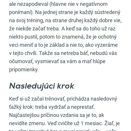
ale nezapodieval (hlavne nie v negatívnom
ponímaní). Na jednej strane je každý sústredený
na svoj tréning, na strane druhej každý dobre vie,
že niekde začať treba. A keď sa do toho už raz
niekto pustil, potom to znamená, že je ochotný
veci meniť a to je základ a nie to, ako vyzeráme
v tejto chvíli. Takže sa netreba báť, nebudú vás
očumovať, vysmievať sa vám a mať hlúpe
pripomienky.
Nasledujúci krok
Keď si už začal trénovať, prichádza nasledovný
ťažký krok: treba vydržať a neprestať.
Najčastejšou príčinou vzdania sa je to, ak
nevidíte zmenu. Veď cvičíte už 1 mesiac. Žiaľ, je