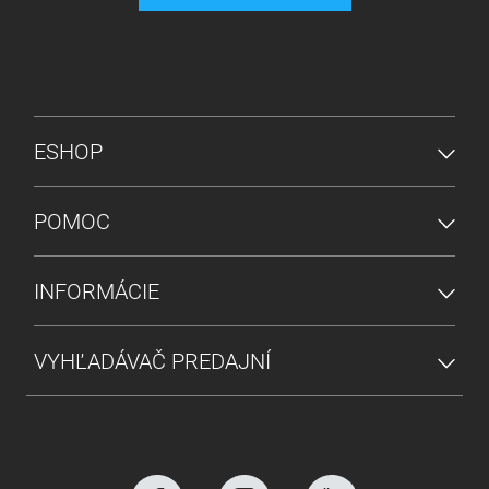
PONUKA V PÄTE
ESHOP
POMOC
INFORMÁCIE
VYHĽADÁVAČ PREDAJNÍ