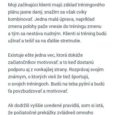
Moji začínajúci klienti majú základ tréningového
plánu jasne daný, snažím sa však cviky
kombinovať. Jedna malá úprava, napríklad
zmena polohy paže vnesie do tréningu zmenu
a tým sa nestáva nudným. Klienti si tréning budú
užívať a tešiť sa na ďalšie stretnutie.
Existuje ešte jedna vec, ktorá dokáže
začiatočníkov motivovať: a to keď dostanú
podporu aj z vonkajšej strany. Rozprávaj svojim
známym, o ktorých vieš že tiež športujú,
o svojich tréningoch. Budú na teba pyšní a budú
ťa povzbudzovať a motivovať.
Ak dodržíš vyššie uvedené pravidlá, som si istá,
že počiatočné prekážky zvládneš omnoho