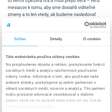
to veľmi trpezlivá hra a musí prejsť veľa – veľa
mesiacov k tomu, aby sme dosiahli viditeľné
zmeny a to len vtedy, ak budeme nasledovať
precízne zhotovený tréningový plán a životný
štýl. Mnohí sa domnievajú, že stačí niečo urobiť
len tak sem tam čo nás napadne, ale toto nie je
Súhlas
Detaily
O cookies
pravda. Aj za posilňovacím tréningom stojí
komplexná veda. Je potrebné mať vedomosti
z anatómie, biológie, biochémie, kineziológie
Táto webstránka používa súbory cookies
a výživy. Na začiatok je vhodné požiadať
Na prispôsobenie obsahu a reklám, poskytovanie funkcií
o pomoc odborníka, ktorý vás nasmeruje na
sociálnych médií a analýzu návštevnosti používame
súbory cookie. Informácie o tom, ako používate naše
správnu cestu.
webové stránky, poskytujeme aj našim partnerom v
Sú ľudia, ktorí si dajú zhotoviť tréningový plán,
oblasti sociálnych médií, inzercie a analýzy. Títo partneri
môžu príslušné informácie skombinovať s ďalšími
absolvujú 1 – 2 tréningy pod dohľadom trénera
údajmi, ktoré ste im poskytli alebo ktoré od vás získali,
a potom pokračujú sami. Po pár mesiacoch sa
keď ste používali ich služby.
im to zunuje a nebudú mať chuť pokračovať