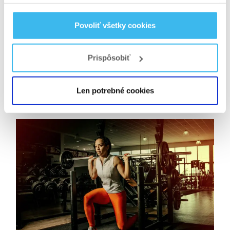
ďalej. Stáva sa, že si z internetu stiahnu
tréningový plán (nezriedka profesionálneho
Povoliť všetky cookies
kulturistu), podľa ktorého sa snažia cvičiť. Je to
pre nich veľmi ťažké, únavné, každý deň sa
Prispôsobiť
trápia so silnou svalovou horúčkou a nakoniec sa
rozhodnú tak, že sa im toto všetko utrpenie
Len potrebné cookies
vôbec neoplatí.