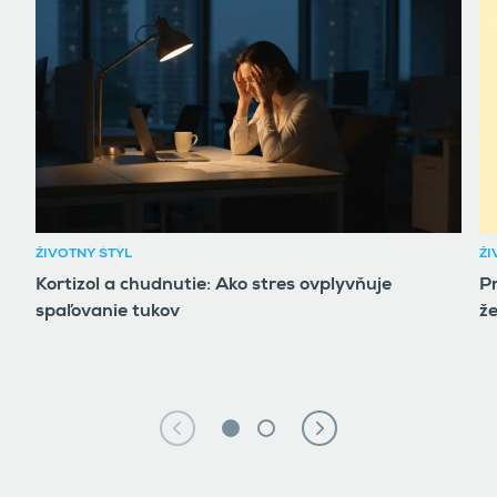
ŽIVOTNÝ ŠTÝL
ŽI
Kortizol a chudnutie: Ako stres ovplyvňuje
P
spaľovanie tukov
ž