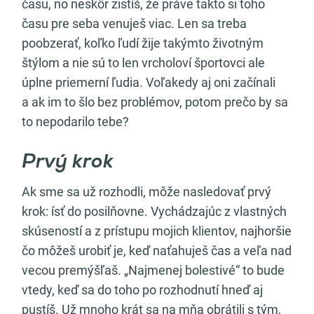
času, no neskôr zistíš, že práve takto si toho
času pre seba venuješ viac. Len sa treba
poobzerať, koľko ľudí žije takýmto životným
štýlom a nie sú to len vrcholoví športovci ale
úplne priemerní ľudia. Voľakedy aj oni začínali
a ak im to šlo bez problémov, potom prečo by sa
to nepodarilo tebe?
Prvý krok
Ak sme sa už rozhodli, môže nasledovať prvý
krok: ísť do posilňovne. Vychádzajúc z vlastných
skúseností a z prístupu mojich klientov, najhoršie
čo môžeš urobiť je, keď naťahuješ čas a veľa nad
vecou premýšľaš. „Najmenej bolestivé“ to bude
vtedy, keď sa do toho po rozhodnutí hneď aj
pustíš. Už mnoho krát sa na mňa obrátili s tým,