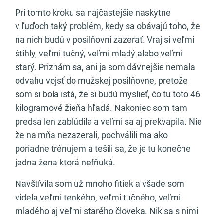
Pri tomto kroku sa najčastejšie naskytne
v ľuďoch taký problém, kedy sa obávajú toho, že
na nich budú v posilňovni zazerať. Vraj si veľmi
štíhly, veľmi tučný, veľmi mladý alebo veľmi
starý. Priznám sa, ani ja som dávnejšie nemala
odvahu vojsť do mužskej posilňovne, pretože
som si bola istá, že si budú myslieť, čo tu toto 46
kilogramové žieňa hľadá. Nakoniec som tam
predsa len zablúdila a veľmi sa aj prekvapila. Nie
že na mňa nezazerali, pochválili ma ako
poriadne trénujem a tešili sa, že je tu konečne
jedna žena ktorá nefňuká.
Navštívila som už mnoho fitiek a všade som
videla veľmi tenkého, veľmi tučného, veľmi
mladého aj veľmi starého človeka. Nik sa s nimi