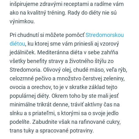
inšpirujeme zdravými receptami a radíme vám
ako na kvalitný tréning. Rady do diéty nie sú
výnimkou.
Pri chudnutí si môžete pomôcť
Stredomorskou
diétou
, ku ktorej sme vám priniesli aj vzorový
jedálniček. Mediteránna diéta v sebe zahŕňa
všetky benefity stravy a životného štýlu zo
Stredomoria. Olivový olej, chudé mäso, veľa rýb,
celozrnné pečivo a množstvo čerstvej zeleniny,
ovocia a orechov, to je v skratke základ tejto
populárnej diéty. Okrem toho by ste mali jesť
minimálne trikrát denne, tráviť aktívny čas na
slnku a s priateľmi, s ktorými sa o svoje jedlo
podelíte. Zabudnite však na rafinované cukry,
trans tuky a spracované potraviny.