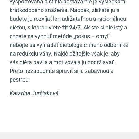
vyšportovaná a štíhla postava nie je výsledkom
krátkodobého snaženia. Naopak, získate ju a
budete ju rozvíjať len udržateľnou a racionálnou
diétou, s ktorou viete žiť 24/7. Ak ste si nie istý a
chcete sa vyhnúť metóde „pokus – omyl“
nebojte sa vyhľadať dietológa či iného odborníka
na redukciu váhy. Najdôležitejšie však je, aby
vás diéta bavila a motivovala ju dodržiavať.
Preto nezabudnite spraviť si ju zábavnou a
pestrou!
Katarína Jurčiaková