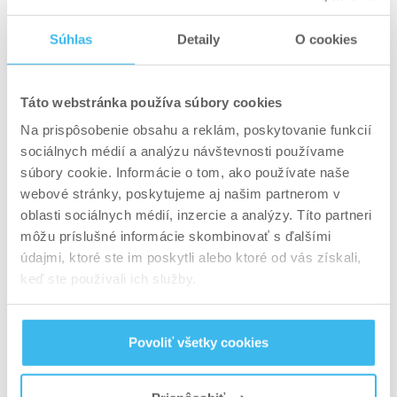
športovej aktivity či zdravotného stavu. Na
internete je dnes množstvo kalkulačiek a
Súhlas
Detaily
O cookies
vzorcov na výpočet potrebnej energie.
Pripomeňme si, že 1 g tukov obsahuje približne 9
kcal, 1 g proteínov a sacharidov sú 4 kcal. Keď
Táto webstránka používa súbory cookies
toto viete, vašu dennú dávku energie rozdeľte
Na prispôsobenie obsahu a reklám, poskytovanie funkcií
sociálnych médií a analýzu návštevnosti používame
pomocou vyššie uvedených pomerov
súbory cookie. Informácie o tom, ako používate naše
makroživín. Takýmto spôsobom zistíte ideálne
webové stránky, poskytujeme aj našim partnerom v
množstvo tukov, cukrov a bielkovín. Pre lepšie
oblasti sociálnych médií, inzercie a analýzy. Títo partneri
pochopenie uvádzame príklad:
môžu príslušné informácie skombinovať s ďalšími
údajmi, ktoré ste im poskytli alebo ktoré od vás získali,
Dospelá žena s redukčným príjmom 1 800 kcal
keď ste používali ich služby.
Sacharidy: 50 %, 900 kcal / 4 kcal = 225 g
Proteíny: 30 %, 540 kcal / 4 kcal = 135 g
Povoliť všetky cookies
Tuky: 20%, 360kcal / 9 kcal = 40g
Samozrejme, dané pomery si môžete