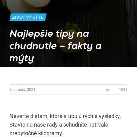
ŽIVOTNÝ ŠTÝL
Najlepšie tipy na
chudnutie – fakty a
mýty
8 januára, 2021
1036
Neverte diétam, ktoré sľubujú rýchle výsledky.
Stavte na naše rady a schudnite natrvalo
prebytočné kilogramy.