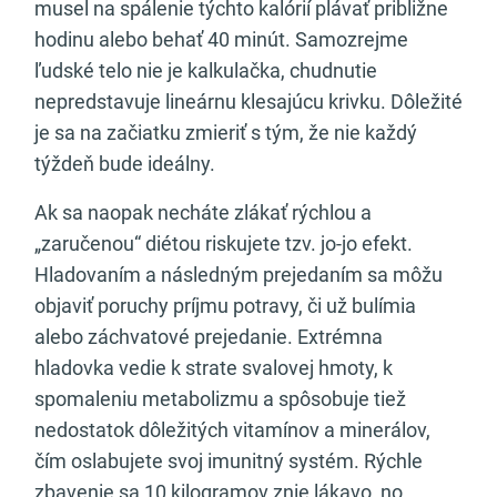
musel na spálenie týchto kalórií plávať približne
hodinu alebo behať 40 minút. Samozrejme
ľudské telo nie je kalkulačka, chudnutie
nepredstavuje lineárnu klesajúcu krivku. Dôležité
je sa na začiatku zmieriť s tým, že nie každý
týždeň bude ideálny.
Ak sa naopak necháte zlákať rýchlou a
„zaručenou“ diétou riskujete tzv. jo-jo efekt.
Hladovaním a následným prejedaním sa môžu
objaviť poruchy príjmu potravy, či už bulímia
alebo záchvatové prejedanie. Extrémna
hladovka vedie k strate svalovej hmoty, k
spomaleniu metabolizmu a spôsobuje tiež
nedostatok dôležitých vitamínov a minerálov,
čím oslabujete svoj imunitný systém. Rýchle
zbavenie sa 10 kilogramov znie lákavo, no