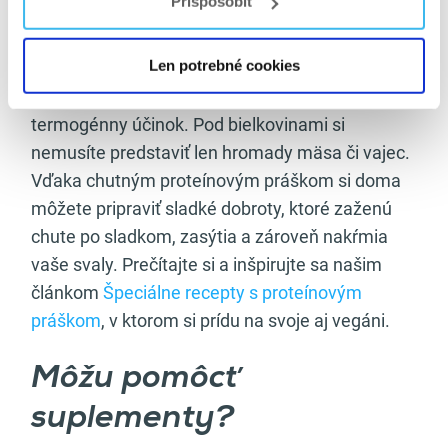
Prispôsobiť
prispôsobovať svojím chutiam a potrebám. Ak
ste viac „tukový“ typ znížte sacharidy a pridajte
Len potrebné cookies
tuky. Proteíny by mali ostať na vysokej úrovni,
nakoľko najlepšie zasýtia, chránia svaly a majú
termogénny účinok. Pod bielkovinami si
nemusíte predstaviť len hromady mäsa či vajec.
Vďaka chutným proteínovým práškom si doma
môžete pripraviť sladké dobroty, ktoré zaženú
chute po sladkom, zasýtia a zároveň nakŕmia
vaše svaly. Prečítajte si a inšpirujte sa našim
článkom
Špeciálne recepty s proteínovým
práškom
, v ktorom si prídu na svoje aj vegáni.
Môžu pomôcť
suplementy?