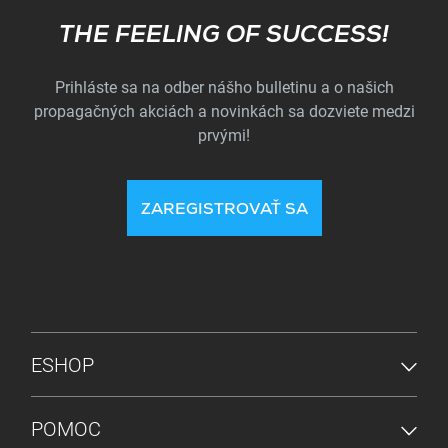
Subscribe
THE FEELING OF SUCCESS!
Prihláste sa na odber nášho bulletinu a o našich
propagačných akciách a novinkách sa dozviete medzi
prvými!
ZAREGISTROVAŤ SA
PONUKA V PÄTE
ESHOP
POMOC