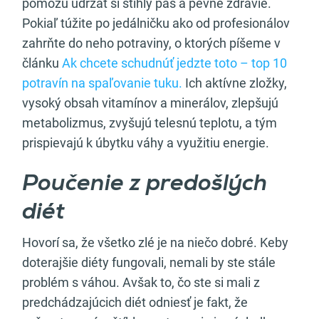
pomôžu udržať si štíhly pás a pevné zdravie.
Pokiaľ túžite po jedálničku ako od profesionálov
zahrňte do neho potraviny, o ktorých píšeme v
článku
Ak chcete schudnúť jedzte toto – top 10
potravín na spaľovanie tuku.
Ich aktívne zložky,
vysoký obsah vitamínov a minerálov, zlepšujú
metabolizmus, zvyšujú telesnú teplotu, a tým
prispievajú k úbytku váhy a využitiu energie.
Poučenie z predošlých
diét
Hovorí sa, že všetko zlé je na niečo dobré. Keby
doterajšie diéty fungovali, nemali by ste stále
problém s váhou. Avšak to, čo ste si mali z
predchádzajúcich diét odniesť je fakt, že