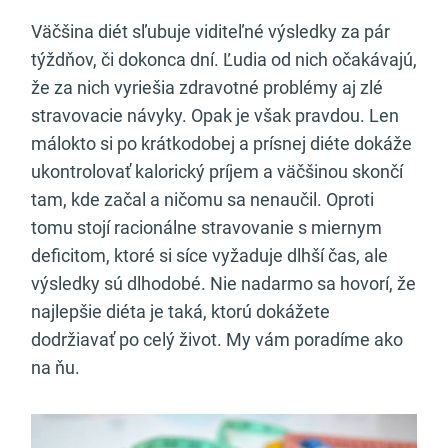
Väčšina diét sľubuje viditeľné výsledky za pár
týždňov, či dokonca dní. Ľudia od nich očakávajú,
že za nich vyriešia zdravotné problémy aj zlé
stravovacie návyky. Opak je však pravdou. Len
málokto si po krátkodobej a prísnej diéte dokáže
ukontrolovať kalorický príjem a väčšinou skončí
tam, kde začal a ničomu sa nenaučil. Oproti
tomu stojí racionálne stravovanie s miernym
deficitom, ktoré si síce vyžaduje dlhší čas, ale
výsledky sú dlhodobé. Nie nadarmo sa hovorí, že
najlepšie diéta je taká, ktorú dokážete
dodržiavať po celý život. My vám poradíme ako
na ňu.