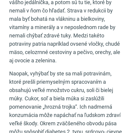
vášho jedálnička, a potom sú tu tie, ktoré by
nemali v ňom čo hľadať. Strava v redukcii by
mala byť bohatá na vlákninu a bielkoviny,
vitamíny a minerály a v neposlednom rade by
nemali chýbať zdravé tuky. Medzi takéto
potraviny patria napríklad ovsené vločky, chudé
mäso, celozrnné cestoviny a pečivo, orechy, ale
aj ovocie a zelenina.
Naopak, vyhýbať by ste sa mali potravinám,
ktoré prešli priemyselným spracovaním a
obsahujú veľké množstvo cukru, soli či bielej
múky. Cukor, soľ a biela múka si zaslúžili
pomenovanie „hrozná trojka“. Ich nadmerná
konzumácia môže napáchať na ľudskom zdraví
veľké škody. Okrem zväčšeného obvodu pása
môžu spôsobiť diabetes 2. typu, srdcovo- cievne