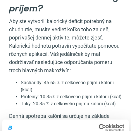
príjem?
Aby ste vytvorili kalorický deficit potrebný na
chudnutie, musíte vedieť koľko toho za deň,
popri vašej dennej aktivite, môžete zjesť.
Kalorickú hodnotu potravín vypočítate pomocou
rôznych aplikácií. Váš jedálniček by mal
dodržiavať nasledujúce odporúčania pomeru
troch hlavných makroživín:
Sacharidy: 45-65 % z celkového príjmu kalórií
(kcal)
Proteíny: 10-35% z celkového príjmu kalórií (kcal)
Tuky: 20-35 % z celkového príjmu kalórií (kcal)
Denná spotreba kalórií sa určuje na základe
veku, pohlavia, dennej aktivity, stavby tela,