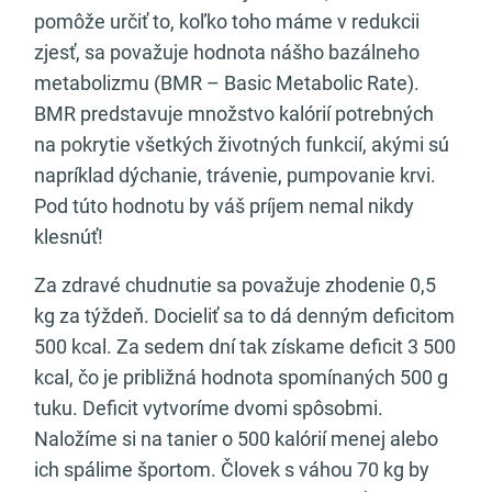
pomôže určiť to, koľko toho máme v redukcii
zjesť, sa považuje hodnota nášho bazálneho
metabolizmu (BMR – Basic Metabolic Rate).
BMR predstavuje množstvo kalórií potrebných
na pokrytie všetkých životných funkcií, akými sú
napríklad dýchanie, trávenie, pumpovanie krvi.
Pod túto hodnotu by váš príjem nemal nikdy
klesnúť!
Za zdravé chudnutie sa považuje zhodenie 0,5
kg za týždeň. Docieliť sa to dá denným deficitom
500 kcal. Za sedem dní tak získame deficit 3 500
kcal, čo je približná hodnota spomínaných 500 g
tuku. Deficit vytvoríme dvomi spôsobmi.
Naložíme si na tanier o 500 kalórií menej alebo
ich spálime športom. Človek s váhou 70 kg by