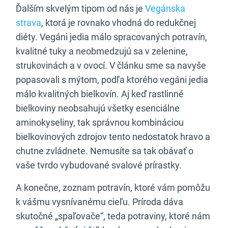
Ďalším skvelým tipom od nás je
Vegánska
strava
, ktorá je rovnako vhodná do redukčnej
diéty. Vegáni jedia málo spracovaných potravín,
kvalitné tuky a neobmedzujú sa v zelenine,
strukovinách a v ovocí. V článku sme sa navyše
popasovali s mýtom, podľa ktorého vegáni jedia
málo kvalitných bielkovín. Aj keď rastlinné
bielkoviny neobsahujú všetky esenciálne
aminokyseliny, tak správnou kombináciou
bielkovinových zdrojov tento nedostatok hravo a
chutne zvládnete. Nemusíte sa tak obávať o
vaše tvrdo vybudované svalové prírastky.
A konečne, zoznam potravín, ktoré vám pomôžu
k vášmu vysnívanému cieľu. Príroda dáva
skutočné „spaľovače“, teda potraviny, ktoré nám