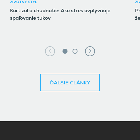
ŽIVOTNÝ ŠTÝL
ŽI
Kortizol a chudnutie: Ako stres ovplyvňuje
P
spaľovanie tukov
ž
ĎALŠIE ČLÁNKY