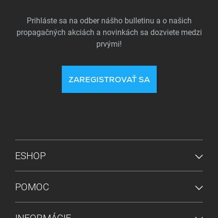
Prihláste sa na odber nášho bulletinu a o našich
propagačných akciách a novinkách sa dozviete medzi
prvými!
ZAREGISTROVAŤ SA
PONUKA V PÄTE
ESHOP
POMOC
INFORMÁCIE