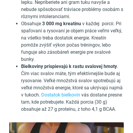
lepku. Nepriberiete ani gram tuku navyše a
nebude spôsobovať tráviace problémy osobám s
rôznymi intoleranciami.
Obsahuje
3 000 mg kreatínu
v každej porcii. Pri
spaľovaní a rysovaní je objem práce veľmi veľký,
na všetko treba dostatok energie. Kreatín
pomôže zvýšiť výkon počas tréningov, lebo
funguje ako zásobáreň energie pre svalové
bunky.
Bielkoviny prispievajú k rastu svalovej hmoty
.
Čím viac svalov máte, tým efektívnejšie bude aj
rysovanie. Veľké množstvá svalov spotrebujú aj
veľké množstvá energie, ktoré sa ukrývajú najmä
v tukoch.
Dostatok bielkovín
vás dostane presne
tam, kde potrebujete. Každá porcia (30 g)
obsahuje až 27 g proteínu, z toho 4,1 g BCAA.