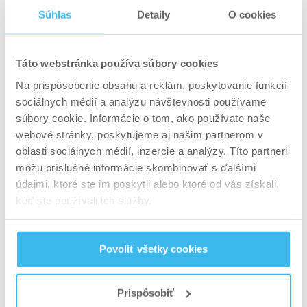
obohatený aj o chróm a vitamín B5. Synergicky
Súhlas
Detaily
O cookies
pôsobiace látky pomôžu udržať normálnu
hladinu inzulínu v krvi a zároveň sa postarajú o
efektívnejšiu premenu tukov na energiu. Ak sa
Táto webstránka používa súbory cookies
snažíte o redukciu hmotnosti, odporúča sa
zvýšiť
Na prispôsobenie obsahu a reklám, poskytovanie funkcií
príjem L-karnitínu pred tréningom
.
sociálnych médií a analýzu návštevnosti používame
súbory cookie. Informácie o tom, ako používate naše
webové stránky, poskytujeme aj našim partnerom v
oblasti sociálnych médií, inzercie a analýzy. Títo partneri
môžu príslušné informácie skombinovať s ďalšími
údajmi, ktoré ste im poskytli alebo ktoré od vás získali,
keď ste používali ich služby.
Povoliť všetky cookies
Prispôsobiť