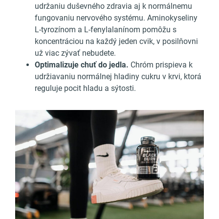
udržaniu duševného zdravia aj k normálnemu
fungovaniu nervového systému. Aminokyseliny
L-tyrozínom a L-fenylalanínom pomôžu s
koncentráciou na každý jeden cvik, v posilňovni
už viac zývať nebudete.
Optimalizuje chuť do jedla.
Chróm prispieva k
udržiavaniu normálnej hladiny cukru v krvi, ktorá
reguluje pocit hladu a sýtosti.