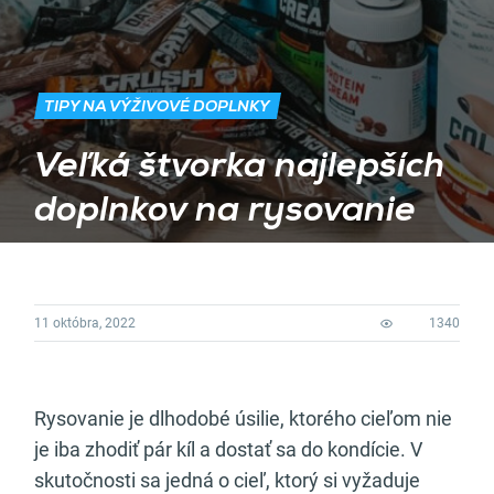
TIPY NA VÝŽIVOVÉ DOPLNKY
Veľká štvorka najlepších
doplnkov na rysovanie
11 októbra, 2022
1340
Rysovanie je dlhodobé úsilie, ktorého cieľom nie
je iba zhodiť pár kíl a dostať sa do kondície. V
skutočnosti sa jedná o cieľ, ktorý si vyžaduje