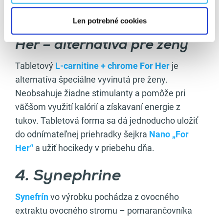
Len potrebné cookies
L-carnitine + chrome For
Her – alternatíva pre ženy
Tabletový
L-carnitine + chrome For Her
je
alternatíva špeciálne vyvinutá pre ženy.
Neobsahuje žiadne stimulanty a pomôže pri
väčšom využití kalórií a získavaní energie z
tukov. Tabletová forma sa dá jednoducho uložiť
do odnímateľnej priehradky šejkra
Nano „For
Her“
a
užiť hocikedy v priebehu dňa.
4. Synephrine
Synefrín
vo výrobku pochádza z ovocného
extraktu ovocného stromu – pomarančovníka