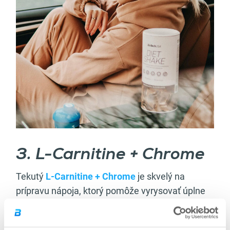
3. L-Carnitine + Chrome
Tekutý
L-Carnitine + Chrome
je skvelý na
prípravu nápoja, ktorý pomôže vyrysovať úplne
každé telo. Tekutá forma je rýchlejšie vstrebaná
a účinok sa dostaví oveľa skôr. Tento výrobok je