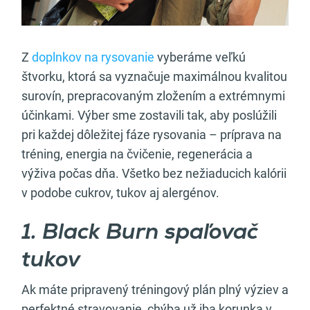
Z
doplnkov na rysovanie
vyberáme veľkú
štvorku, ktorá sa vyznačuje maximálnou kvalitou
surovín, prepracovaným zložením a extrémnymi
účinkami. Výber sme zostavili tak, aby poslúžili
pri každej dôležitej fáze rysovania – príprava na
tréning, energia na čvičenie, regenerácia a
výživa počas dňa. Všetko bez nežiaducich kalórii
v podobe cukrov, tukov aj alergénov.
1. Black Burn spaľovač
tukov
Ak máte pripravený tréningový plán plný výziev a
perfektné stravovanie, chýba už iba korunka v