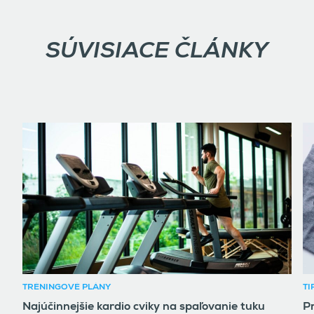
SÚVISIACE ČLÁNKY
TRÉNINGOVÉ PLÁNY
TI
Najúčinnejšie kardio cviky na spaľovanie tuku
Pr