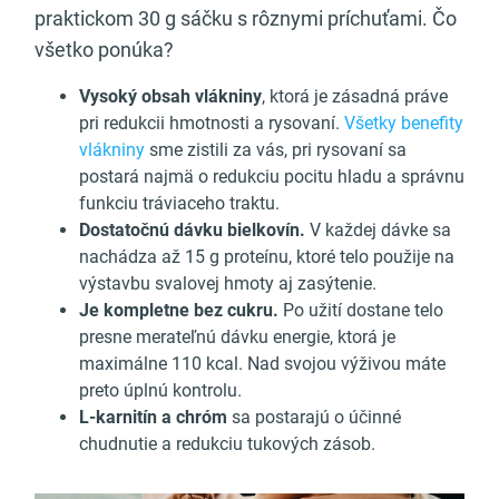
praktickom 30 g sáčku s rôznymi príchuťami. Čo
všetko ponúka?
Vysoký obsah vlákniny
, ktorá je zásadná práve
pri redukcii hmotnosti a rysovaní.
Všetky benefity
vlákniny
sme zistili za vás, pri rysovaní sa
postará najmä o redukciu pocitu hladu a správnu
funkciu tráviaceho traktu.
Dostatočnú dávku bielkovín.
V každej dávke sa
nachádza až 15 g proteínu, ktoré telo použije na
výstavbu svalovej hmoty aj zasýtenie.
Je kompletne bez cukru.
Po užití dostane telo
presne merateľnú dávku energie, ktorá je
maximálne 110 kcal. Nad svojou výživou máte
preto úplnú kontrolu.
L-karnitín a chróm
sa postarajú o účinné
chudnutie a redukciu tukových zásob.