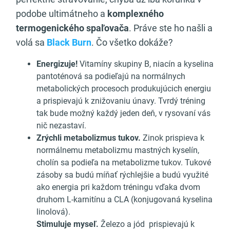
podobe ultimátneho a
komplexného
termogenického spaľovača
. Práve ste ho našli a
volá sa
Black Burn
. Čo všetko dokáže?
Energizuje!
Vitamíny skupiny B, niacín a kyselina
pantoténová sa podieľajú na normálnych
metabolických procesoch produkujúcich energiu
a prispievajú k znižovaniu únavy. Tvrdý tréning
tak bude možný každý jeden deň, v rysovaní vás
nič nezastaví.
Zrýchli metabolizmus tukov.
Zinok prispieva k
normálnemu metabolizmu mastných kyselín,
cholín sa podieľa na metabolizme tukov. Tukové
zásoby sa budú míňať rýchlejšie a budú využité
ako energia pri každom tréningu vďaka dvom
druhom L-karnitínu a CLA (konjugovaná kyselina
linolová).
Stimuluje myseľ.
Železo a jód prispievajú k