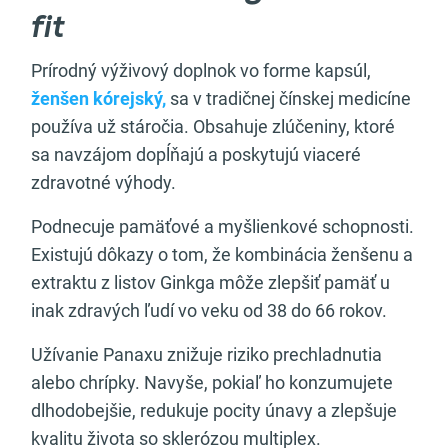
fit
Prírodný výživový doplnok vo forme kapsúl,
ženšen kórejský,
sa v tradičnej čínskej medicíne
používa už stáročia. Obsahuje zlúčeniny, ktoré
sa navzájom dopĺňajú a poskytujú viaceré
zdravotné výhody.
Podnecuje pamäťové a myšlienkové schopnosti.
Existujú dôkazy o tom, že kombinácia ženšenu a
extraktu z listov Ginkga môže zlepšiť pamäť u
inak zdravých ľudí vo veku od 38 do 66 rokov.
Užívanie Panaxu znižuje riziko prechladnutia
alebo chrípky. Navyše, pokiaľ ho konzumujete
dlhodobejšie, redukuje pocity únavy a zlepšuje
kvalitu života so sklerózou multiplex.