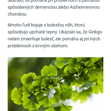
ukázalo, že pomáha pri problémoch s pamäťou
spôsobených demenciou alebo Alzheimerovou
chorobou.
Mnoho ľudí bojuje s bolesťou nôh, ktorú
spôsobujú upchaté tepny. Ukázalo sa, že Ginkgo
nielen zmierňuje bolesť, ale pomáha aj pri iných
problémoch s krvným obehom.