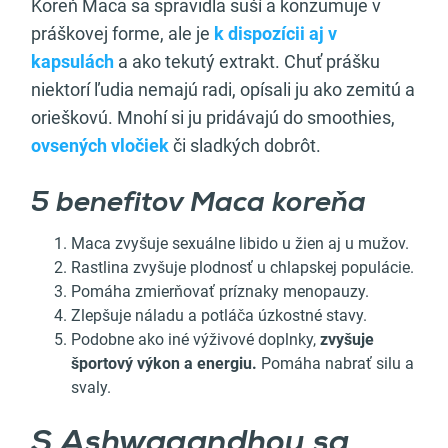
Koreň Maca sa spravidla suší a konzumuje v
práškovej forme, ale je
k dispozícii aj v
kapsulách
a ako tekutý extrakt. Chuť prášku
niektorí ľudia nemajú radi, opísali ju ako zemitú a
orieškovú. Mnohí si ju pridávajú do smoothies,
ovsených vločiek
či sladkých dobrôt.
5 benefitov Maca koreňa
Maca zvyšuje sexuálne libido u žien aj u mužov.
Rastlina zvyšuje plodnosť u chlapskej populácie.
Pomáha zmierňovať príznaky menopauzy.
Zlepšuje náladu a potláča úzkostné stavy.
Podobne ako iné výživové doplnky,
zvyšuje
športový výkon a energiu.
Pomáha nabrať silu a
svaly.
S Ashwagandhou sa