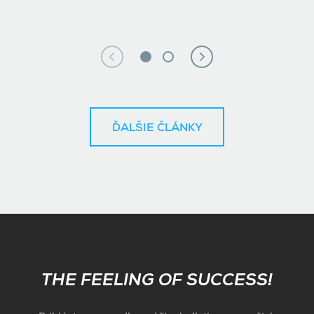
ĎALŠIE ČLÁNKY
Subscribe
THE FEELING OF SUCCESS!