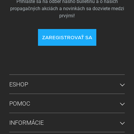
Prihláste sa na odber nášho bulletinu a o našich
propagačných akciách a novinkách sa dozviete medzi
prvými!
ZAREGISTROVAŤ SA
PONUKA V PÄTE
ESHOP
POMOC
INFORMÁCIE