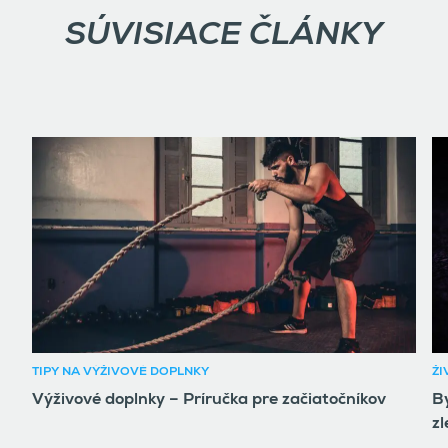
SÚVISIACE ČLÁNKY
TIPY NA VÝŽIVOVÉ DOPLNKY
ŽI
Výživové doplnky – Príručka pre začiatočníkov
By
zl