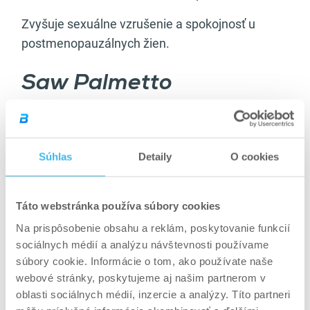
Zvyšuje sexuálne vzrušenie a spokojnosť u
postmenopauzálnych žien.
Saw Palmetto
Bylinný doplnok stravy Saw Palmetto je druhom
palmy pôvodom z juhovýchodných Spojených
Štátov. Je obľúbený najmä u mužskej časti
Súhlas
Detaily
O cookies
populácie. Bobule rastliny sa bežne používajú vo
výživových doplnkoch na zlepšenie zdravia
Táto webstránka používa súbory cookies
prostaty, vyváženie hladín hormónov a prevenciu
Na prispôsobenie obsahu a reklám, poskytovanie funkcií
vypadávania vlasov u mužov.
sociálnych médií a analýzu návštevnosti používame
Saw palmetto obsahuje antioxidanty, ktoré
súbory cookie. Informácie o tom, ako používate naše
webové stránky, poskytujeme aj našim partnerom v
zabraňujú poškodeniu buniek, znižujú zápal a
oblasti sociálnych médií, inzercie a analýzy. Títo partneri
chránia pred chronickými ochoreniami.