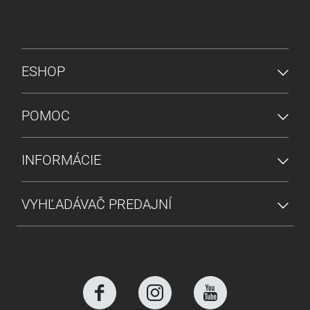
PONUKA V PÄTE
ESHOP
POMOC
INFORMÁCIE
VYHĽADÁVAČ PREDAJNÍ