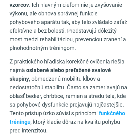
vzorcov
. Ich hlavným cieľom nie je zvyšovanie
výkonu, ale obnova správnej funkcie
pohybového aparátu tak, aby telo zvládalo záťaž
efektívne a bez bolesti. Predstavujú dôležitý
most medzi rehabilitáciou, prevenciou zranení a
plnohodnotným tréningom.
Z praktického hľadiska korekčné cvičenia riešia
najmä
oslabené alebo preťažené svalové
skupiny
, obmedzenú mobilitu kĺbov a
nedostatočnú stabilitu. Často sa zameriavajú na
oblasť bedier, chrbtice, ramien a stredu tela, kde
sa pohybové dysfunkcie prejavujú najčastejšie.
Tento prístup úzko súvisí s princípmi
funkčného
tréningu
, ktorý kladie dôraz na kvalitu pohybu
pred intenzitou.