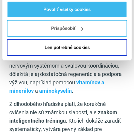
čomu sa vyhnúť
.
Povoliť všetky cookies
Z praktického pohľadu sa korekčné cvičenia
často vykonávajú s jednoduchými pomôckami –
Prispôsobiť
odporové gumy, penové valce, masážne loptičky
či podložky. Tie umožňujú presnejšie zacielenie
Len potrebné cookies
na problémové oblasti a nájdeme ich v kategórii
tréningové príslušenstvo
. Keďže ide o prácu s
nervovým systémom a svalovou koordináciou,
dôležitá je aj dostatočná regenerácia a podpora
výživou, napríklad pomocou
vitamínov a
minerálov
a
aminokyselín
.
Z dlhodobého hľadiska platí, že korekčné
cvičenia nie sú známkou slabosti, ale
znakom
inteligentného tréningu
. Kto ich dokáže zaradiť
systematicky, vytvára pevný základ pre