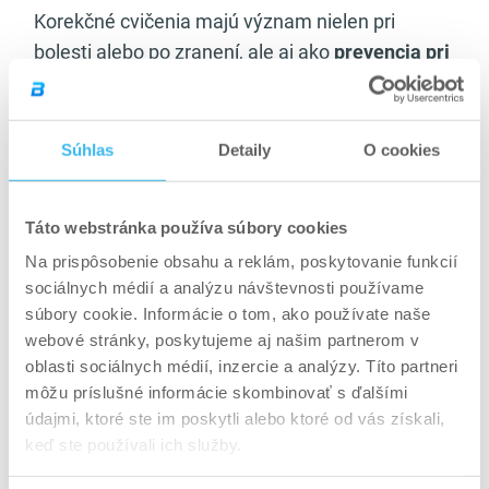
Korekčné cvičenia majú význam nielen pri
bolesti alebo po zranení, ale aj ako
prevencia pri
pravidelnom tréningu
. Zaradením jednoduchých
korekčných prvkov do rozcvičky alebo uvoľnenia
sa dá výrazne znížiť riziko preťaženia a zlepšiť
Súhlas
Detaily
O cookies
technika základných cvikov. Práve prepojenie
stability a kontroly pohybu rozoberáme aj v
Táto webstránka používa súbory cookies
článku
ako zlepšiť stabilitu a rovnováhu pri
Na prispôsobenie obsahu a reklám, poskytovanie funkcií
cvičení
.
sociálnych médií a analýzu návštevnosti používame
Veľmi častým impulzom na zaradenie
súbory cookie. Informácie o tom, ako používate naše
webové stránky, poskytujeme aj našim partnerom v
korekčných cvičení je
bolesť chrbta alebo kĺbov
,
oblasti sociálnych médií, inzercie a analýzy. Títo partneri
ktorá často nevzniká z nadmernej záťaže, ale zo
môžu príslušné informácie skombinovať s ďalšími
zlej mechaniky pohybu. Práve preto je dôležité
údajmi, ktoré ste im poskytli alebo ktoré od vás získali,
riešiť príčinu, nie len symptóm, čo rozoberáme aj
keď ste používali ich služby.
v článku
bolesť chrbta a cvičenie – čo áno a