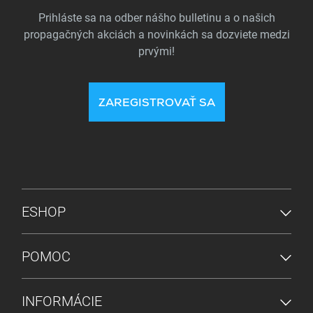
Prihláste sa na odber nášho bulletinu a o našich
propagačných akciách a novinkách sa dozviete medzi
prvými!
ZAREGISTROVAŤ SA
PONUKA V PÄTE
ESHOP
POMOC
INFORMÁCIE