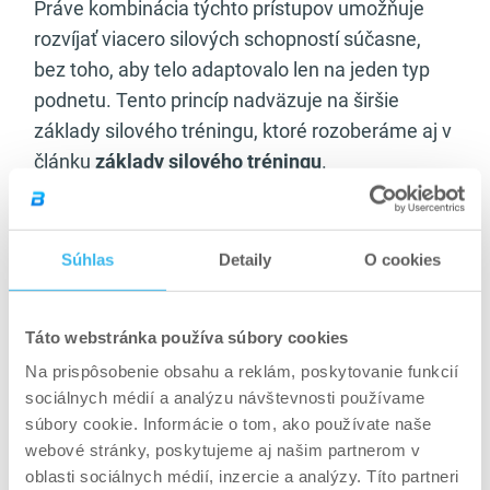
Práve kombinácia týchto prístupov umožňuje
rozvíjať viacero silových schopností súčasne,
bez toho, aby telo adaptovalo len na jeden typ
podnetu. Tento princíp nadväzuje na širšie
základy silového tréningu, ktoré rozoberáme aj v
článku
základy silového tréningu
.
Veľkou výhodou konjugovanej metódy je
variabilita cvikov
. Namiesto neustáleho
Súhlas
Detaily
O cookies
opakovania klasického drepu, bench pressu či
mŕtveho ťahu sa pravidelne obmieňajú ich
varianty (box drep, deficitný mŕtvy ťah, floor
Táto webstránka používa súbory cookies
press). Tým sa cielene odstraňujú slabé miesta
Na prispôsobenie obsahu a reklám, poskytovanie funkcií
a znižuje riziko preťaženia. Správnu techniku
sociálnych médií a analýzu návštevnosti používame
ťažkých základných cvikov je pritom nevyhnutné
súbory cookie. Informácie o tom, ako používate naše
webové stránky, poskytujeme aj našim partnerom v
zvládnuť, čo podčiarkuje význam článku
správna
oblasti sociálnych médií, inzercie a analýzy. Títo partneri
technika pri mŕtvom ťahu
.