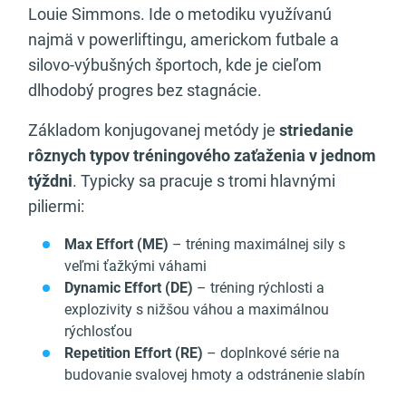
Louie Simmons. Ide o metodiku využívanú
najmä v powerliftingu, americkom futbale a
silovo-výbušných športoch, kde je cieľom
dlhodobý progres bez stagnácie.
Základom konjugovanej metódy je
striedanie
rôznych typov tréningového zaťaženia v jednom
týždni
. Typicky sa pracuje s tromi hlavnými
piliermi:
Max Effort (ME)
– tréning maximálnej sily s
veľmi ťažkými váhami
Dynamic Effort (DE)
– tréning rýchlosti a
explozivity s nižšou váhou a maximálnou
rýchlosťou
Repetition Effort (RE)
– doplnkové série na
budovanie svalovej hmoty a odstránenie slabín