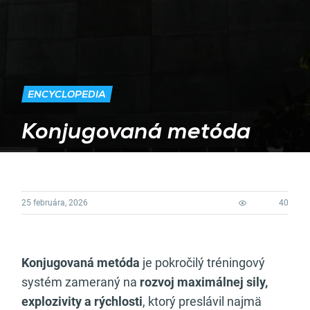
ENCYCLOPEDIA
Konjugovaná metóda
25 februára, 2026
40
Konjugovaná metóda
je pokročilý tréningový
systém zameraný na
rozvoj maximálnej sily,
explozivity a rýchlosti
, ktorý preslávil najmä