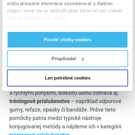
môžu príslušné informácie skombinovať s ďalšími
údajmi, ktoré ste im poskytli alebo ktoré od vás získali,
Z pohľadu regenerácie a podpory výkonu je
keď ste používali ich služby.
konjugovaná metóda
veľmi náročná na nervový
systém
, a preto si vyžaduje kvalitnú výživu a
doplnky. V praxi sa často využívajú
kreatínové
Povoliť všetky cookies
prípravky
na podporu sily a explozivity,
aminokyseliny
na ochranu svalovej hmoty a
Prispôsobiť
urýchlenie regenerácie, ako aj
predtréningové
prípravky
na podporu výkonu počas DE dní.
Len potrebné cookies
Keďže tento systém pracuje s vysokými váhami
a rýchlymi pohybmi, dôležitú úlohu zohráva aj
tréningové príslušenstvo
– napríklad odporové
gumy, reťaze, opasky či bandáže. Práve tieto
pomôcky patria medzi typické nástroje
konjugovanej metódy a nájdeme ich v kategórii
tréningové príslušenstvo
.