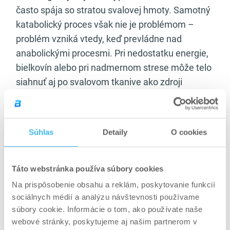
často spája so stratou svalovej hmoty. Samotný
katabolický proces však nie je problémom –
problém vzniká vtedy, keď prevládne nad
anabolickými procesmi. Pri nedostatku energie,
bielkovín alebo pri nadmernom strese môže telo
siahnuť aj po svalovom tkanive ako zdroji
energie. Práve preto sa katabolizmus vždy rieši v
kontexte rovnováhy s anabolizmom, čo detailne
rozoberá téma katabolizmus vs. anabolizmus.
Súhlas
Detaily
O cookies
Pri redukcii hmotnosti je katabolizmus
nevyhnutný – bez rozkladu tukových zásob by
Táto webstránka používa súbory cookies
chudnutie nebolo možné. Cieľom však nie je
Na prispôsobenie obsahu a reklám, poskytovanie funkcií
maximalizovať rozklad, ale usmerniť ho
sociálnych médií a analýzu návštevnosti používame
správnym smerom. Dostatočný príjem bielkovín,
súbory cookie. Informácie o tom, ako používate naše
rozumný kalorický deficit a silový tréning
webové stránky, poskytujeme aj našim partnerom v