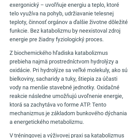
exergonický – uvoľňuje energiu a teplo, ktoré
telo využíva na pohyb, udržiavanie telesnej
teploty, činnosť orgánov a ďalšie životne dôležité
funkcie. Bez katabolizmu by neexistoval zdroj
energie pre žiadny fyziologický proces.
Z biochemického hľadiska katabolizmus
prebieha najmä prostredníctvom hydrolýzy a
oxidácie. Pri hydrolýze sa veľké molekuly, ako sú
bielkoviny, sacharidy a tuky, štiepia za účasti
vody na menšie stavebné jednotky. Oxidačné
reakcie následne umožňujú uvoľnenie energie,
ktorá sa zachytáva vo forme ATP. Tento
mechanizmus je základom bunkového dýchania
a energetického metabolizmu.
V tréningovej a výživovej praxi sa katabolizmus