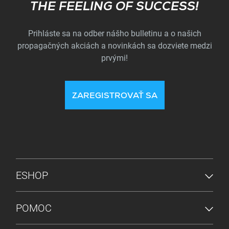
Subscribe
THE FEELING OF SUCCESS!
Prihláste sa na odber nášho bulletinu a o našich
propagačných akciách a novinkách sa dozviete medzi
prvými!
ZAREGISTROVAŤ SA
PONUKA V PÄTE
ESHOP
POMOC