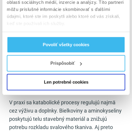
pomáhajú chrániť svaly, čo súvisí aj s témami,
oblasti sociálnych médií, inzercie a analýzy. Títo partneri
môžu príslušné informácie skombinovať s ďalšími
ako zabrániť strate svalov pri chudnutí a
údajmi, ktoré ste im poskytli alebo ktoré od vás získali,
významom
proteínu v strave
.
keď ste používali ich služby.
Každý tréning vytvára katabolický stimul.
Regenerácia je fáza, v ktorej sa tento rozklad
Povoliť všetky cookies
vyvažuje obnovou a rastom. Ak regenerácia
zlyháva, katabolické procesy sa môžu
Prispôsobiť
prehlbovať a viesť k únave, stagnácii či
zraneniam. Preto je dôležité vnímať
katabolizmus v spojení s regeneráciou svalov a
Len potrebné cookies
celkovým manažmentom tréningovej záťaže.
V praxi sa katabolické procesy regulujú najmä
cez výživu a doplnky. Bielkoviny a aminokyseliny
poskytujú telu stavebný materiál a znižujú
potrebu rozkladu svalového tkaniva. Aj preto