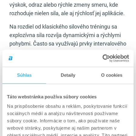
výskok, odraz alebo rýchle zmeny smeru, kde
rozhoduje nielen sila, ale aj rýchlosť jej aplikácie.
Na rozdiel od klasického silového tréningu sa
explozívna sila rozvíja dynamickými a rýchlymi
pohybmi. Často sa využívajú prvky intervalového
tréningu, ktoré kombinujú intenzitu a rýchlosť,
ako ukazuje článok
HIIT tréning
. V športovej
praxi má význam aj koordinácia a stabilita, čo
Súhlas
Detaily
O cookies
približuje článok
5 cvikov na rovnováhu, ktoré
trénujú futbalisti
.
Táto webstránka používa súbory cookies
Z fyziologického hľadiska súvisí explozívna sila s
Na prispôsobenie obsahu a reklám, poskytovanie funkcií
efektívnym zapojením svalových vlákien a
sociálnych médií a analýzu návštevnosti používame
nervového systému. Základné princípy práce so
súbory cookie. Informácie o tom, ako používate naše
silou vysvetľuje článok
základy rozvoja svalovej
webové stránky, poskytujeme aj našim partnerom v
hmoty
.
oblasti sociálnych médií, inzercie a analýzy. Títo partneri