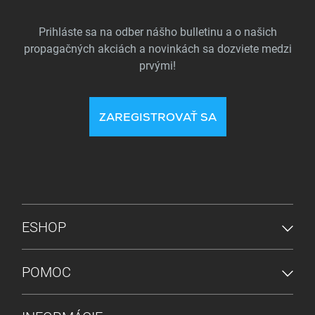
Prihláste sa na odber nášho bulletinu a o našich
propagačných akciách a novinkách sa dozviete medzi
prvými!
ZAREGISTROVAŤ SA
PONUKA V PÄTE
ESHOP
POMOC