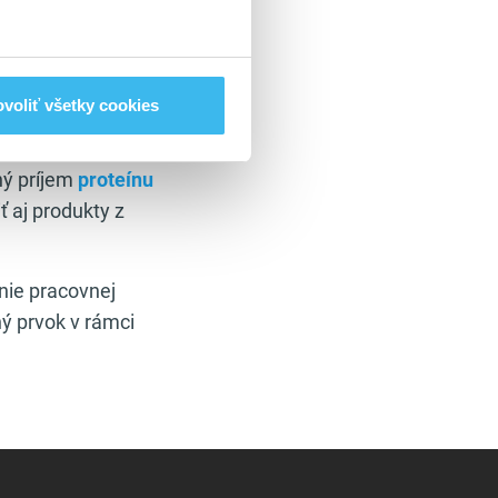
a prepojenie
nok
Rozdiel medzi
voliť všetky cookies
význam podpora
ncentráciu a
ný príjem
proteínu
 aj produkty z
nie pracovnej
ný prvok v rámci