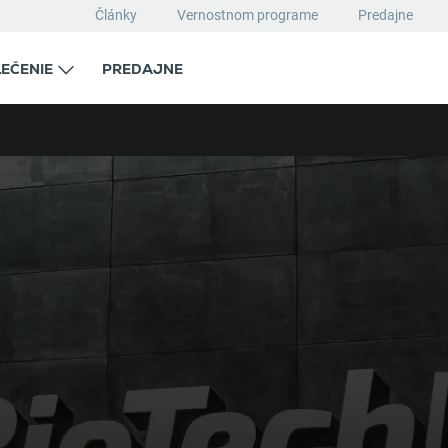
Články
Vernostnom programe
Predajne
EČENIE
PREDAJNE