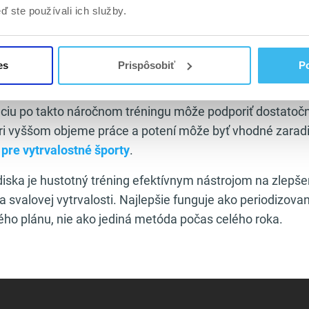
je výraznú záťaž pre kardiovaskulárny systém, čo vytvár
ď ste používali ich služby.
rdio prístupom – tento vzťah detailnejšie vysvetľuje člá
m a HIIT tréningom
.
es
Prispôsobiť
Po
nzívny typ tréningu s obmedzenými pauzami, môže mať 
íctvom
predtréningových prípravkov
, ktoré podporujú ko
ciu po takto náročnom tréningu môže podporiť dostatoč
Pri vyššom objeme práce a potení môže byť vhodné zaradiť
pre vytrvalostné športy
.
iska je hustotný tréning efektívnym nástrojom na zlepše
 a svalovej vytrvalosti. Najlepšie funguje ako periodizova
ého plánu, nie ako jediná metóda počas celého roka.