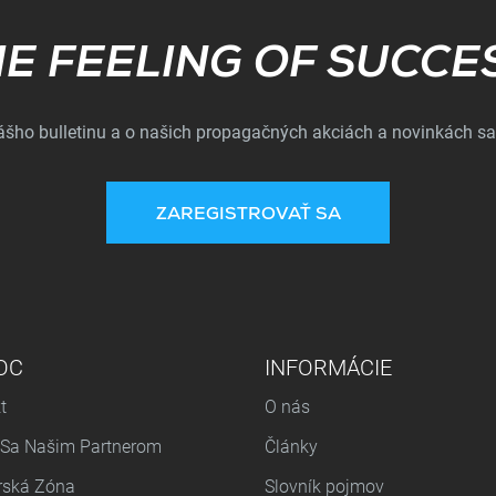
Subscribe
E FEELING OF SUCCE
nášho bulletinu a o našich propagačných akciách a novinkách sa
ZAREGISTROVAŤ SA
OC
INFORMÁCIE
t
O nás
 Sa Našim Partnerom
Články
rská Zóna
Slovník pojmov