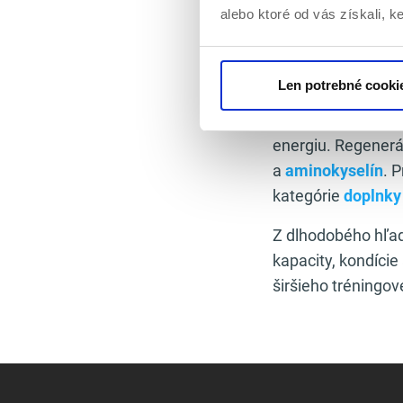
Zároveň predstavu
alebo ktoré od vás získali, ke
medzi silovým a ka
klasickým kardio
Len potrebné cooki
Keďže ide o inte
výkonu prostredn
energiu. Regenerá
a
aminokyselín
. 
kategórie
doplnky 
Z dlhodobého hľad
kapacity, kondície
širšieho tréningov