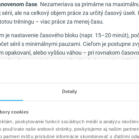
tanovenom čase
. Nezameriava sa primárne na maximálnu
 sérii, ale na celkový objem práce za určitý časový úsek. 
totou tréningu – viac práce za menej času.
m je nastavenie časového bloku (napr. 15–20 minút), po
očet sérií s minimálnymi pauzami. Cieľom je postupne z
 opakovaní, alebo vyššou váhou – pri rovnakom časovo
kovať v silovom tréningu, ktorého štruktúru rozoberá člán
 mužov na 5 dní
.
á blízko aj k intervalovým metódam. Práca s časom, inten
Detaily
uzami pripomína princípy vysoko intenzívneho tréningu, 
vestovaného času, maximálna účinnosť tréningu: to je H
tom, že hustotný tréning sa častejšie využíva v silovej ale
bory cookies
eklám, poskytovanie funkcií sociálnych médií a analýzu návšte
o používate naše webové stránky, poskytujeme aj našim partner
pohľadu hustota zvyšuje metabolický stres a zlepšuje pra
to partneri môžu príslušné informácie skombinovať s ďalšími údaj