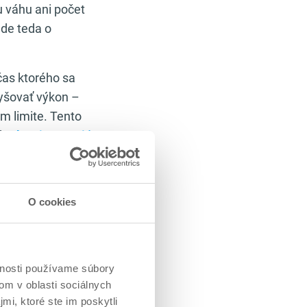
 váhu ani počet
Ide teda o
čas ktorého sa
vyšovať výkon –
m limite. Tento
ok
Ako si zostaviť
zitou a
O cookies
ktoré vysvetľuje
IIT tréning!
.
bo hypertrofickej
vnosti používame súbory
om v oblasti sociálnych
covnú kapacitu.
mi, ktoré ste im poskytli