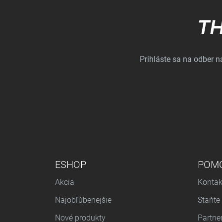
TH
Prihláste sa na odber 
PONUKA V PÄTE
ESHOP
POM
Akcia
Kontak
Najobľúbenejšie
Staňte
Nové produkty
Partne