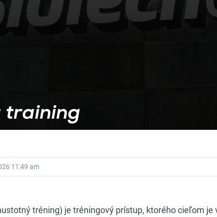
 training
2026
11:49 am
ustotný tréning) je tréningový prístup, ktorého cieľom je