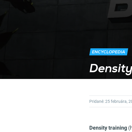
ENCYCLOPEDIA
Density
Pridané:
25 februára, 
Density training
(h