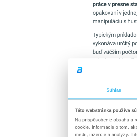
práce v presne s
opakovaní v jednej
manipuláciu s hus
Typickým príklado
vykonáva určitý p
buď väčším počtom
princíp sa dá apli
silový tréning pre
Density tréning m
Súhlas
kontrolovanými pa
článok
Minimum in
Rozdiel spočíva v 
Táto webstránka používa sú
fáze.
Na prispôsobenie obsahu a r
cookie. Informácie o tom, ak
Z fyziologického 
médií, inzercie a analýzy. Tí