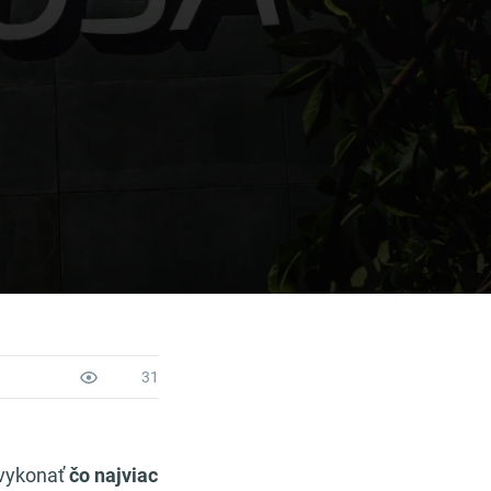
31
 vykonať
čo najviac