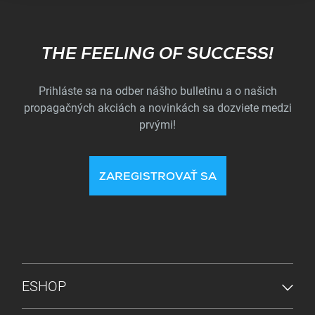
Subscribe
THE FEELING OF SUCCESS!
Prihláste sa na odber nášho bulletinu a o našich
propagačných akciách a novinkách sa dozviete medzi
prvými!
ZAREGISTROVAŤ SA
PONUKA V PÄTE
ESHOP