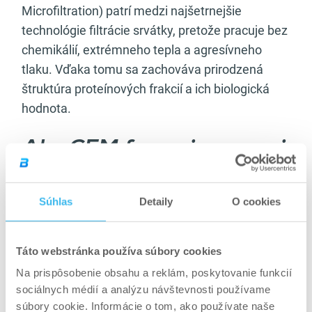
Microfiltration) patrí medzi najšetrnejšie
technológie filtrácie srvátky, pretože pracuje bez
chemikálií, extrémneho tepla a agresívneho
tlaku. Vďaka tomu sa zachováva prirodzená
štruktúra proteínových frakcií a ich biologická
hodnota.
Ako CFM funguje v praxi
Srvátka sa neustále preháňa cez keramické
Súhlas
Detaily
O cookies
mikrofiltrové membrány. Väčšie molekuly
bielkovín sa zachytia, zatiaľ čo menšie časti –
laktóza, tuky a niektoré minerály – prechádzajú
Táto webstránka používa súbory cookies
ďalej. Dôležité je, že proces je „cross-flow“, teda
Na prispôsobenie obsahu a reklám, poskytovanie funkcií
neustále oplachovaný, čo zabraňuje poškodeniu
sociálnych médií a analýzu návštevnosti používame
proteínov a zvyšuje čistotu výsledného produktu.
súbory cookie. Informácie o tom, ako používate naše