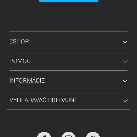
PONUKA V PÄTE
ESHOP
POMOC
INFORMÁCIE
VYHĽADÁVAČ PREDAJNÍ