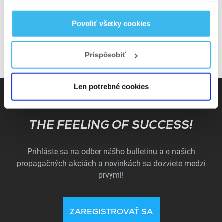
strečingom, tréningom stability a dopĺňať
regeneráciu cez proteíny, aminokyseliny a
Povoliť všetky cookies
kĺbovú výživu.
Prispôsobiť
Len potrebné cookies
Subscribe
THE FEELING OF SUCCESS!
Prihláste sa na odber nášho bulletinu a o našich
propagačných akciách a novinkách sa dozviete medzi
prvými!
ZAREGISTROVAŤ SA