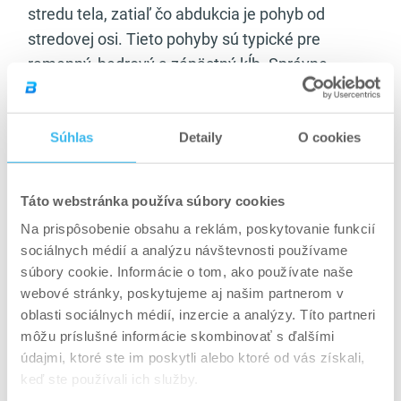
stredu tela, zatiaľ čo abdukcia je pohyb od
stredovej osi. Tieto pohyby sú typické pre
ramenný, bedrový a zápästný kĺb. Správne
vykonávanie cvikov s abdukciou a addukciou
zlepšuje rovnováhu medzi svalovými skupinami,
Súhlas
Detaily
O cookies
podporuje stabilitu kĺbov, prevenciu zranení a
zdravý rozsah pohybu.
V tréningu sa využívajú napríklad pri cvičeniach
Táto webstránka používa súbory cookies
na vonkajšie a vnútorné stehná, ramená alebo
Na prispôsobenie obsahu a reklám, poskytovanie funkcií
zadok – teda pri cvikoch ako upazovanie s
sociálnych médií a analýzu návštevnosti používame
jednoručkami, abdukcia na stroji, výpady do
súbory cookie. Informácie o tom, ako používate naše
strany či gumové pásy na posilnenie bedrových
webové stránky, poskytujeme aj našim partnerom v
svalov.
oblasti sociálnych médií, inzercie a analýzy. Títo partneri
môžu príslušné informácie skombinovať s ďalšími
Tieto pohyby sú kľúčové aj v rehabilitácii, najmä
údajmi, ktoré ste im poskytli alebo ktoré od vás získali,
po zraneniach kolien alebo bedier. Na zlepšenie
keď ste používali ich služby.
výkonu sa odporúča kombinovať ich so