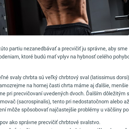
túto partiu nezanedbávať a precvičiť ju správne, aby sme
deniam, ktoré budú mať vplyv na hybnosť celého pohyb
eľné svaly chrbta sú veľký chrbtový sval (latissimus dorsi
Samozrejme na hornej časti chrta máme aj ďalšie, menšie 
rne pri precvičovaní uvedených dvoch. Ďalším dôležitým 
amovač (sacrospinalis), tento pri nedostatočnom alebo až
í môže spôsobovať najčastejšie problémy u väčšiny po
tipov ako správne precvičiť chrbtové svalstvo.