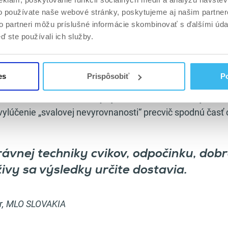
8-12op.
o používate naše webové stránky, poskytujeme aj našim partner
to partneri môžu príslušné informácie skombinovať s ďalšími údaj
alebo B) doporučujem meniť cca po 6-8 týždňoch. Môžeš h
ď ste používali ich služby.
e doplniť alebo ubrať o jeden cvik.
zpriamovačov, ktoré sa regenerujú najdlhšie, doporučujem
es
Prispôsobiť
Po
tvy ťah) raz za 7dní. Pre natrénovanie správnej techniky 
 skúseného trénera, ktorý aj vzhľadom k aktuálnej trénov
ylúčenie „svalovej nevyrovnanosti“ precvič spodnú časť 
rávnej techniky cvikov, odpočinku, dobr
ivy sa výsledky určite dostavia.
r, MLO SLOVAKIA