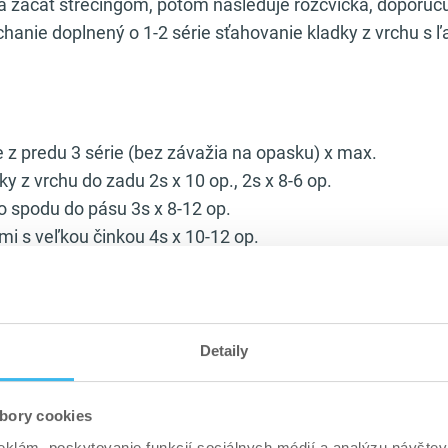
a začať strečingom, potom nasleduje rozcvička, doporuču
chanie doplnený o 1-2 série sťahovanie kladky z vrchu s 
 z predu 3 série (bez závažia na opasku) x max.
y z vrchu do zadu 2s x 10 op., 2s x 8-6 op.
o spodu do pásu 3s x 8-12 op.
i s veľkou činkou 4s x 10-12 op.
-4s x 10-15 op. s vlastnou váhou
Detaily
y z predu 3 série x 10-15 op.
y za hlavu 3s x 10-15 op.
inky v predklone do pásu 3-4 s x 8-12 op.
bory cookies
i s veľkou činkou 4s x 10-12 op.
eklám, poskytovanie funkcií sociálnych médií a analýzu návšte