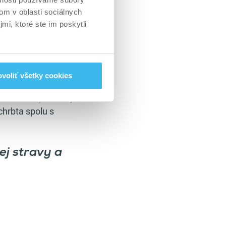
om v oblasti sociálnych
mi, ktoré ste im poskytli
o striedať medzi
 ich tréning
voliť všetky cookies
mŕtveho ťahu je
anosti doporučí aj
chrbta spolu s
ej stravy a