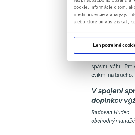
5.
mŕtvy ťah 4 s x 
cookie. Informácie o tom, ak
médií, inzercie a analýzy. Tí
Tento tréning A (
alebo ktoré od vás získali, ke
sebou A/B, prípadn
Pri precvičovaní v
Len potrebné cooki
zaradiť (hlavne mŕ
dobré mať pri sebe
spávnu váhu. Pre v
cvikmi na brucho.
V spojení sp
doplnkov výž
Radovan Hudec
obchodný manažé