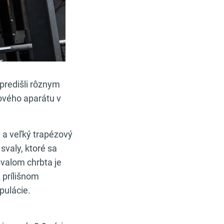
 predišli rôznym
ového aparátu v
) a veľký trapézový
svaly, ktoré sa
svalom chrbta je
 prílišnom
pulácie.