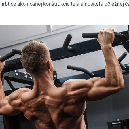
rbtice ako nosnej konštrukcie tela a nositeľa dôležitej č