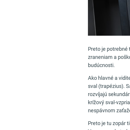
Preto je potrebné 
zraneniam a poško
budúcnosti.
Ako hlavné a vidit
sval (trapézius). 
rozvíjajú sekundá
krížový sval-vzpri
nespávnom zaťažen
Preto je tu zopár 