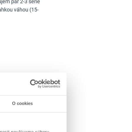
jem pár 2-3 série
ľahkou váhou (15-
O cookies
vnosti používame súbory