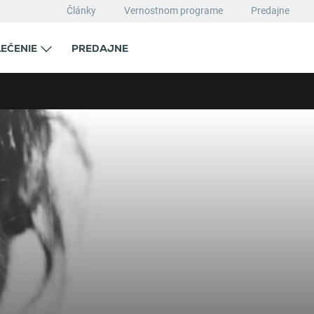
Články
Vernostnom programe
Predajne
EČENIE
PREDAJNE