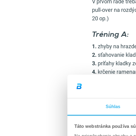
V prvom rade treb
pull-over na rozdý
20 op.)
Tréning A:
1.
zhyby na hrazde
2.
sťahovanie kladk
3.
príťahy kladky z
4.
krčenie ramenam
5.
hyperextenzia 3
Tréning B:
Súhlas
1.
sťahovanie kladk
2.
sťahovanie kladk
3.
príťahy veľkej č
Táto webstránka používa sú
4.
krčenie ramenam
Na prispôsobenie obsahu a r