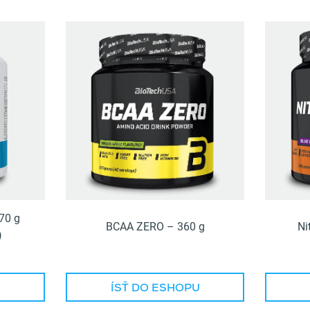
70 g
BCAA ZERO – 360 g
Ni
)
U
ÍSŤ DO ESHOPU