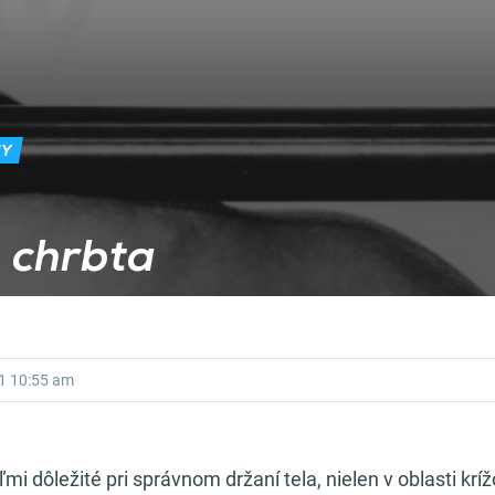
NY
 chrbta
1
10:55 am
mi dôležité pri správnom držaní tela, nielen v oblasti krížo