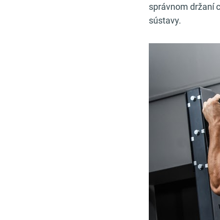
správnom držaní ch
sústavy.