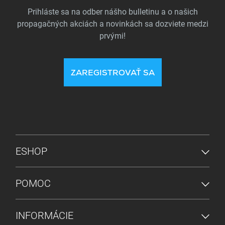
Prihláste sa na odber nášho bulletinu a o našich
propagačných akciách a novinkách sa dozviete medzi
prvými!
ZAREGISTROVAŤ SA
PONUKA V PÄTE
ESHOP
POMOC
INFORMÁCIE