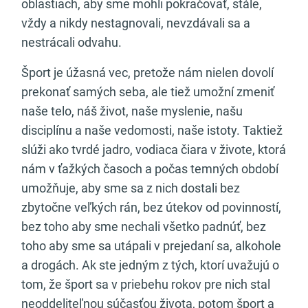
oblastiach, aby sme mohli pokračovať, stále,
vždy a nikdy nestagnovali, nevzdávali sa a
nestrácali odvahu.
Šport je úžasná vec, pretože nám nielen dovolí
prekonať samých seba, ale tiež umožní zmeniť
naše telo, náš život, naše myslenie, našu
disciplínu a naše vedomosti, naše istoty. Taktiež
slúži ako tvrdé jadro, vodiaca čiara v živote, ktorá
nám v ťažkých časoch a počas temných období
umožňuje, aby sme sa z nich dostali bez
zbytočne veľkých rán, bez útekov od povinností,
bez toho aby sme nechali všetko padnúť, bez
toho aby sme sa utápali v prejedaní sa, alkohole
a drogách. Ak ste jedným z tých, ktorí uvažujú o
tom, že šport sa v priebehu rokov pre nich stal
neoddeliteľnou súčasťou života, potom šport a