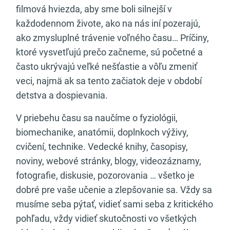
filmová hviezda, aby sme boli silnejší v
každodennom živote, ako na nás iní pozerajú,
ako zmysluplné trávenie voľného času… Príčiny,
ktoré vysvetľujú prečo začneme, sú početné a
často ukrývajú veľké nešťastie a vôľu zmeniť
veci, najmä ak sa tento začiatok deje v období
detstva a dospievania.
V priebehu času sa naučíme o fyziológii,
biomechanike, anatómii, doplnkoch výživy,
cvičení, technike. Vedecké knihy, časopisy,
noviny, webové stránky, blogy, videozáznamy,
fotografie, diskusie, pozorovania … všetko je
dobré pre vaše učenie a zlepšovanie sa. Vždy sa
musíme seba pýtať, vidieť sami seba z kritického
pohľadu, vždy vidieť skutočnosti vo všetkých