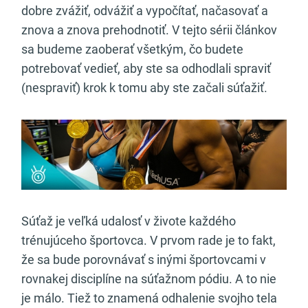
dobre zvážiť, odvážiť a vypočítať, načasovať a
znova a znova prehodnotiť. V tejto sérii článkov
sa budeme zaoberať všetkým, čo budete
potrebovať vedieť, aby ste sa odhodlali spraviť
(nespraviť) krok k tomu aby ste začali súťažiť.
Súťaž je veľká udalosť v živote každého
trénujúceho športovca. V prvom rade je to fakt,
že sa bude porovnávať s inými športovcami v
rovnakej disciplíne na súťažnom pódiu. A to nie
je málo. Tiež to znamená odhalenie svojho tela