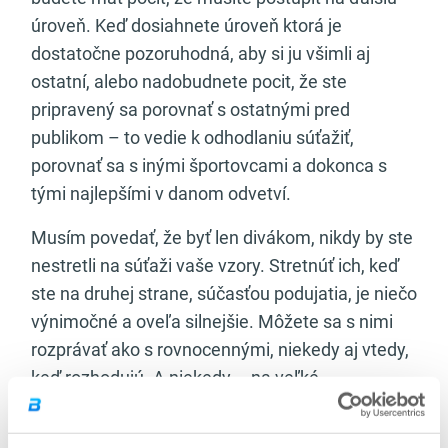
úroveň. Keď dosiahnete úroveň ktorá je
dostatočne pozoruhodná, aby si ju všimli aj
ostatní, alebo nadobudnete pocit, že ste
pripravený sa porovnať s ostatnými pred
publikom – to vedie k odhodlaniu súťažiť,
porovnať sa s inými športovcami a dokonca s
tými najlepšími v danom odvetví.
Musím povedať, že byť len divákom, nikdy by ste
nestretli na súťaži vaše vzory. Stretnúť ich, keď
ste na druhej strane, súčasťou podujatia, je niečo
výnimočné a oveľa silnejšie. Môžete sa s nimi
rozprávať ako s rovnocennými, niekedy aj vtedy,
keď rozhodujú. A niekedy – na veľké
prekvapenie – sú s vami spoločne na pódiu. A v
tomto momente sa môžete porovnávať s