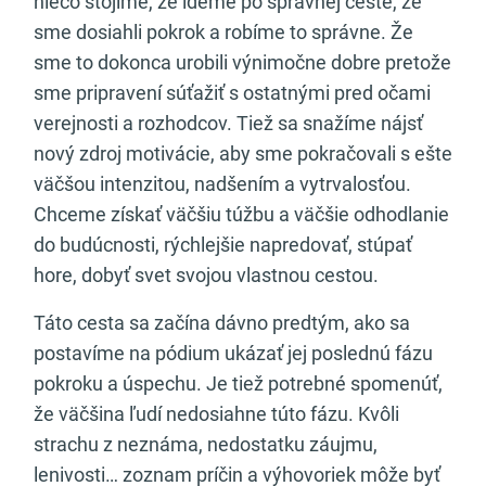
niečo stojíme, že ideme po správnej ceste, že
sme dosiahli pokrok a robíme to správne. Že
sme to dokonca urobili výnimočne dobre pretože
sme pripravení súťažiť s ostatnými pred očami
verejnosti a rozhodcov. Tiež sa snažíme nájsť
nový zdroj motivácie, aby sme pokračovali s ešte
väčšou intenzitou, nadšením a vytrvalosťou.
Chceme získať väčšiu túžbu a väčšie odhodlanie
do budúcnosti, rýchlejšie napredovať, stúpať
hore, dobyť svet svojou vlastnou cestou.
Táto cesta sa začína dávno predtým, ako sa
postavíme na pódium ukázať jej poslednú fázu
pokroku a úspechu. Je tiež potrebné spomenúť,
že väčšina ľudí nedosiahne túto fázu. Kvôli
strachu z neznáma, nedostatku záujmu,
lenivosti… zoznam príčin a výhovoriek môže byť