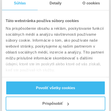
legendami, ktoré vás motivovali začať športovať.
Súhlas
Detaily
O cookies
Nie je to málo. Je to skutočne niečo veľmi silné a
významné, niečo ako odovzdanie pochodne od
Táto webstránka používa súbory cookies
jednej generácie na druhú.
Na prispôsobenie obsahu a reklám, poskytovanie funkcií
sociálnych médií a analýzu návštevnosti používame
Vieme, prečo chceme súťažiť. Ale ten malý
súbory cookie. Informácie o tom, ako používate naše
záblesk, moment, keď prejdete od reflexie k
webové stránky, poskytujeme aj našim partnerom v
akcii, „to je ono, idem na to“ môže byť
oblasti sociálnych médií, inzercie a analýzy. Títo partneri
motivované rôznymi vecami. Súťažou, ktorá sa
môžu príslušné informácie skombinovať s ďalšími
blíži a pohľadom na priateľov a kolegov z
údajmi, ktoré ste im poskytli alebo ktoré od vás získali,
posilňovne, ktorí sa pripravujú na ňu. Stávkou s
keď ste používali ich služby.
niekým, aby ste to urobili. Príležitosťou na nové
skúsenosti, cestou ktorá ich sprevádza. Alebo
Povoliť všetky cookies
vám niekto skúsenejší povie, že „máš naozaj
dobrú postavu a skvelú formu, nechcel by si sa
Prispôsobiť
pripravovať na súťaž?“