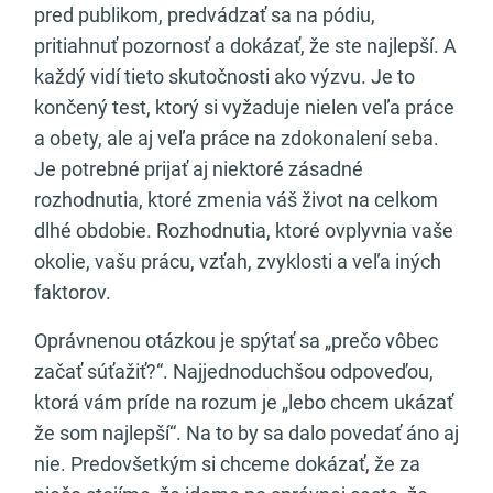
pred publikom, predvádzať sa na pódiu,
pritiahnuť pozornosť a dokázať, že ste najlepší. A
každý vidí tieto skutočnosti ako výzvu. Je to
končený test, ktorý si vyžaduje nielen veľa práce
a obety, ale aj veľa práce na zdokonalení seba.
Je potrebné prijať aj niektoré zásadné
rozhodnutia, ktoré zmenia váš život na celkom
dlhé obdobie. Rozhodnutia, ktoré ovplyvnia vaše
okolie, vašu prácu, vzťah, zvyklosti a veľa iných
faktorov.
Oprávnenou otázkou je spýtať sa „prečo vôbec
začať súťažiť?“. Najjednoduchšou odpoveďou,
ktorá vám príde na rozum je „lebo chcem ukázať
že som najlepší“. Na to by sa dalo povedať áno aj
nie. Predovšetkým si chceme dokázať, že za