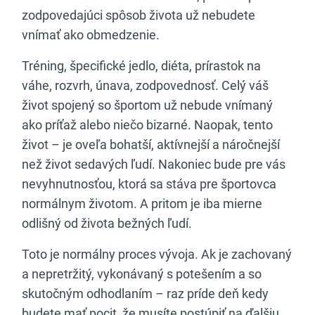
zodpovedajúci spôsob života už nebudete
vnímať ako obmedzenie.
Tréning, špecifické jedlo, diéta, prírastok na
váhe, rozvrh, únava, zodpovednosť. Celý váš
život spojený so športom už nebude vnímaný
ako príťaž alebo niečo bizarné. Naopak, tento
život – je oveľa bohatší, aktívnejší a náročnejší
než život sedavých ľudí. Nakoniec bude pre vás
nevyhnutnosťou, ktorá sa stáva pre športovca
normálnym životom. A pritom je iba mierne
odlišný od života bežných ľudí.
Toto je normálny proces vývoja. Ak je zachovaný
a nepretržitý, vykonávaný s potešením a so
skutočným odhodlaním – raz príde deň kedy
budete mať pocit, že musíte postúpiť na ďalšiu