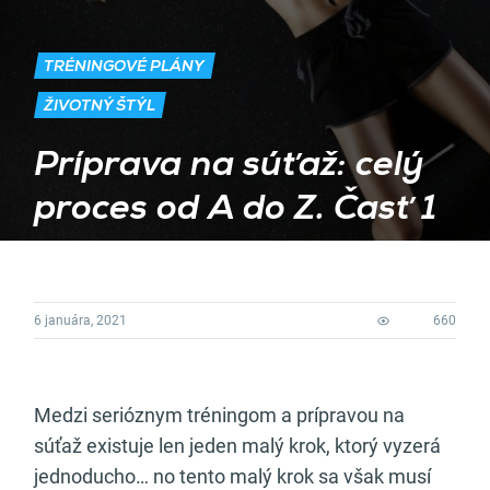
TRÉNINGOVÉ PLÁNY
ŽIVOTNÝ ŠTÝL
Príprava na súťaž: celý
proces od A do Z. Časť 1
6 januára, 2021
660
Medzi serióznym tréningom a prípravou na
súťaž existuje len jeden malý krok, ktorý vyzerá
jednoducho… no tento malý krok sa však musí