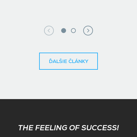
ĎALŠIE ČLÁNKY
Subscribe
THE FEELING OF SUCCESS!