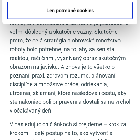
Bez ohľadu na to, aký máte dôvod, tento
Len potrebné cookies
rozhodujúci moment trval dlho a nerodil sa
ľahko, tak jednoducho a tak náhle je jednoducho
veľmi dôsledný a skutočne vážny. Skutočne
preto, že celá stratégia a obrovské množstvo
roboty bolo potrebnej na to, aby sa sen stal
realitou, reči činmi, vysnívaný obraz skutočným
obrazom na javisku. A znova je to všetko o
poznaní, praxi, zdravom rozume, plánovaní,
disciplíne a množstve práce, odriekania,
utrpenia, sklamaní, ktoré nasledovali cestu, aby
ste nakoniec boli pripravení a dostali sa na vrchol
v očakávaný deň.
V nasledujúcich článkoch si prejdeme – krok za
krokom – celý postup na to, ako vytvoriť a