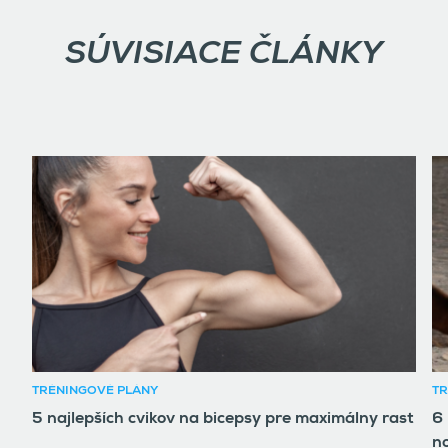
SÚVISIACE ČLÁNKY
TRÉNINGOVÉ PLÁNY
TR
5 najlepších cvikov na bicepsy pre maximálny rast
6 
n