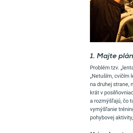
1. Majte plá
Problém tzv. „lent
„Netuším, cvičím l
na druhej strane, n
krát v posilňovnia
a rozmýšľajú, čo t
vymýšľanie trénin
pohybovej aktivity