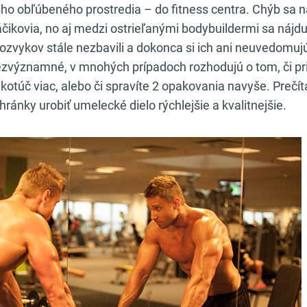
o obľúbeného prostredia – do fitness centra. Chýb sa n
ikovia, no aj medzi ostrieľanými bodybuildermi sa nájdu tí
ozvykov stále nezbavili a dokonca si ich ani neuvedomujú
bezvýznamné, v mnohých prípadoch rozhodujú o tom, či pr
 kotúč viac, alebo či spravíte 2 opakovania navyše. Prečíta
hránky urobiť umelecké dielo rýchlejšie a kvalitnejšie.