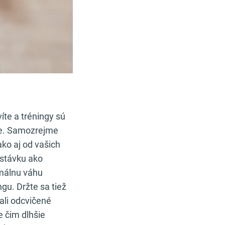
víte a tréningy sú
áte. Samozrejme
ako aj od vašich
estávku ako
imálnu váhu
ngu. Držte sa tiež
mali odcvičené
e čim dlhšie