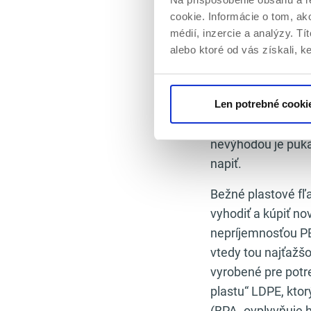
riziko poranenia 
cookie. Informácie o tom, ak
nehovorím.
médií, inzercie a analýzy. Tí
alebo ktoré od vás získali, ke
Moja rada preto zn
kupovať pred každo
plastovú fľašu z 
Len potrebné cooki
je ich pokrčenie č
nevýhodou je pukan
napiť.
Bežné plastové fľ
vyhodiť a kúpiť no
nepríjemnosťou PET
vtedy tou najťažš
vyrobené pre potr
plastu“ LDPE, ktor
(BPA- ovplyvňuje