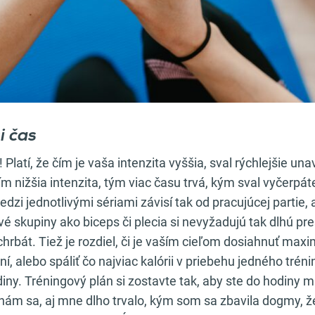
i čas
! Platí, že čím je vaša intenzita vyššia, sval rýchlejšie una
ím nižšia intenzita, tým viac času trvá, kým sval vyčerp
dzi jednotlivými sériami závisí tak od pracujúcej partie, 
vé skupiny ako biceps či plecia si nevyžadujú tak dlhú pr
 chrbát. Tiež je rozdiel, či je vaším cieľom dosiahnuť max
, alebo spáliť čo najviac kalórii v priebehu jedného tréni
diny. Tréningový plán si zostavte tak, aby ste do hodiny 
znám sa, aj mne dlho trvalo, kým som sa zbavila dogmy, ž