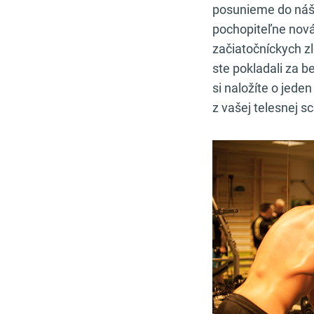
posunieme do nášh
pochopiteľne nováč
začiatočníckych zl
ste pokladali za 
si naložíte o jeden
z vašej telesnej sc