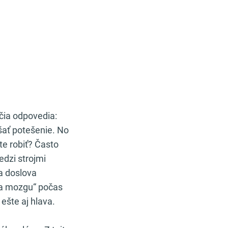
ičia odpovedia:
ášať potešenie. No
ete robiť? Často
edzi strojmi
 a doslova
ia mozgu“ počas
 ešte aj hlava.