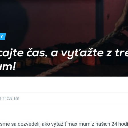
NY
ajte čas, a vyťažte z t
um!
1
11:59 am
sme sa dozvedeli, ako vyťažiť maximum z našich 24 hodí