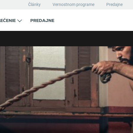
Články
Vernostnom programe
Predajne
EČENIE
PREDAJNE