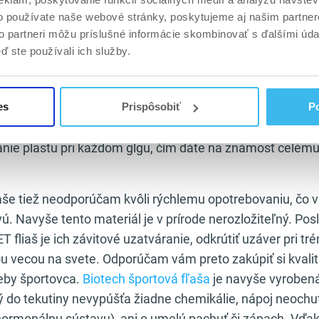
z úlomkov črepín a o tom trápnom pocite po dopade pohá
o používate naše webové stránky, poskytujeme aj našim partner
to partneri môžu príslušné informácie skombinovať s ďalšími údaj
ď ste používali ich služby.
ie:
svoj tréningový nápoj alebo čistú vodu noste pri sebe
u návštevou fitness centra 2 litrovú fľašu vody, stačí ak s
predchádzajúceho tréningu. Tieto fľaše majú však niekoľ
es
Prispôsobiť
Po
asto krát už pri prvom pití a následne ich nepohodlné drž
ie plastu pri každom glgu, čím dáte na známosť celému fi
aše tiež neodporúčam kvôli rýchlemu opotrebovaniu, čo vá
vú. Navyše tento materiál je v prírode nerozložiteľný. Po
 fliaš je ich závitové uzatváranie, odkrútiť uzáver pri tré
ou vecou na svete. Odporúčam vám preto zakúpiť si kvalit
eby športovca.
Biotech športová fľaša
je navyše vyrobená
ý do tekutiny nevypúšťa žiadne chemikálie, nápoj neochut
 hormonálnu sústavu), ani o umelú pachuť či zápach. V