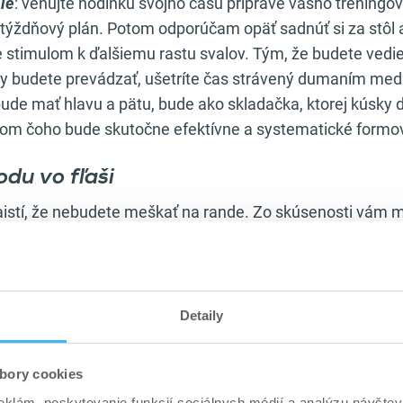
ie
: venujte hodinku svojho času príprave vášho tréningov
 týždňový plán. Potom odporúčam opäť sadnúť si za stôl a
e stimulom k ďalšiemu rastu svalov. Tým, že budete vedie
viky budete prevádzať, ušetríte čas strávený dumaním me
bude mať hlavu a pätu, bude ako skladačka, ktorej kúsky
om čoho bude skutočne efektívne a systematické formov
odu vo fľaši
zaistí, že nebudete meškať na rande. Zo skúsenosti vám
 baru po pohár vody sa z pôvodných možno 30 sekúnd čas
rečo? Cestou stretnete známeho, ktorý má chuť sa s vami
ci, za barom bude ukecaná kočka, ktorá vám bude ponúkať
 sa spamätáte, už vám aj niekto obsadí váš stroj. V mnoh
Detaily
dovoliť „cestovať“ s ich pohárom od stroja k stroju, no p
sse sa môže stať nehoda a vám sa pohár vyšmykne z rúk. 
bory cookies
minút zamedzíte prístup ku stroju aj ostatným návštevník
eklám, poskytovanie funkcií sociálnych médií a analýzu návšte