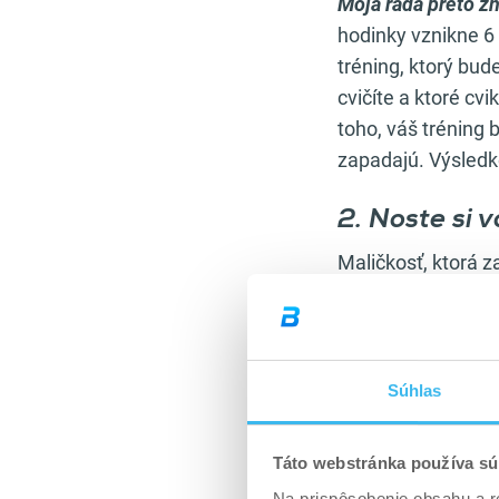
Moja rada preto zn
hodinky vznikne 6
tréning, ktorý bud
cvičíte a ktoré c
toho, váš tréning 
zapadajú. Výsledk
2. Noste si v
Maličkosť, ktorá 
práve oná cesta k
niekoľko minút. P
o povýšenie v prá
sortimente, a kým
Súhlas
centrách vám môžu 
sérii na bench pre
Táto webstránka používa sú
vode na niekoľko 
Na prispôsobenie obsahu a r