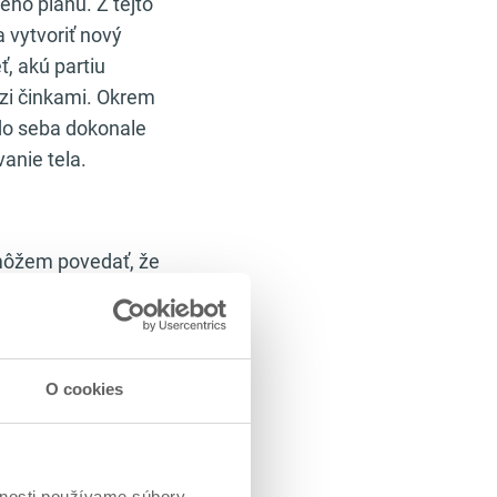
ého plánu. Z tejto
 vytvoriť nový
ť, akú partiu
dzi činkami. Okrem
 do seba dokonale
anie tela.
 môžem povedať, že
to pretiahne aj na
 podeliť
 novinky v ich
ých fitness
O cookies
o takej poslednej
Kvôli rozliatej
om, navyše je tu
vnosti používame súbory