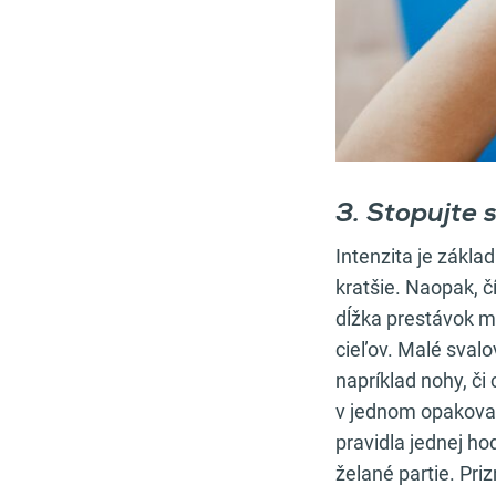
3. Stopujte s
Intenzita je základ
kratšie. Naopak, č
dĺžka prestávok me
cieľov. Malé svalo
napríklad nohy, či
v jednom opakovaní
pravidla jednej ho
želané partie. Pri