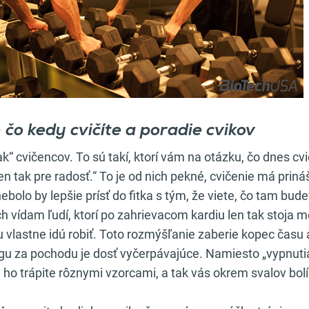
n čo kedy cvičíte a poradie cvikov
ak“ cvičencov. To sú takí, ktorí vám na otázku, čo dnes cv
en tak pre radosť.“ To je od nich pekné, cvičenie má prin
ebolo by lepšie prísť do fitka s tým, že viete, čo tam bud
ch vídam ľudí, ktorí po zahrievacom kardiu len tak stoja m
u vlastne idú robiť. Toto rozmýšľanie zaberie kopec času
gu za pochodu je dosť vyčerpávajúce. Namiesto „vypnut
, ho trápite rôznymi vzorcami, a tak vás okrem svalov bolí