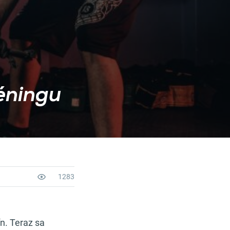
réningu
1283
n. Teraz sa