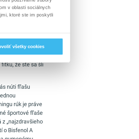
ra na zem ani
om v oblasti sociálnych
mi, ktoré ste im poskytli
 vo fľaši. Nemusíte
i odložíte 0,7 dcl
ko nevýhod. Prvou
voliť všetky cookies
anie. Druhou
tku, že ste sa šli
s núti fľašu
slednou
ningu rúk je práve
né športové fľaše
 z „najzdravšieho
í o Bisfenol A
ďaka gumenému