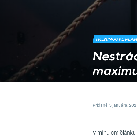
TRÉNINGOVÉ PLÁ
Nestrác
maxim
Pridané:
5 januára, 202
V minulom článku 