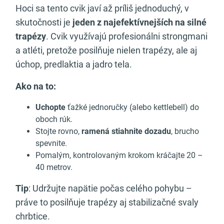
Hoci sa tento cvik javí až príliš jednoduchý, v
skutočnosti je
jeden z najefektívnejších na silné
trapézy
. Cvik využívajú profesionálni strongmani
a atléti, pretože posilňuje nielen trapézy, ale aj
úchop, predlaktia a jadro tela.
Ako na to:
Uchopte
ťažké jednoručky (alebo kettlebell) do
oboch rúk.
Stojte rovno,
ramená stiahnite dozadu
, brucho
spevnite.
Pomalým, kontrolovaným krokom kráčajte 20 –
40 metrov.
Tip
: Udržujte napätie počas celého pohybu –
práve to posilňuje trapézy aj stabilizačné svaly
chrbtice.