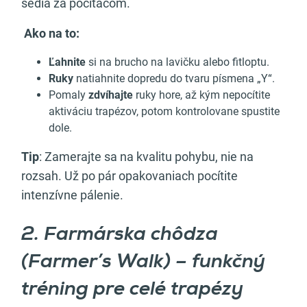
sedia za počítačom.
Ako na to:
Ľahnite
si na brucho na lavičku alebo fitloptu.
Ruky
natiahnite dopredu do tvaru písmena „Y“.
Pomaly
zdvíhajte
ruky hore, až kým nepocítite
aktiváciu trapézov, potom kontrolovane spustite
dole.
Tip
: Zamerajte sa na kvalitu pohybu, nie na
rozsah. Už po pár opakovaniach pocítite
intenzívne pálenie.
2. Farmárska chôdza
(Farmer’s Walk) – funkčný
tréning pre celé trapézy