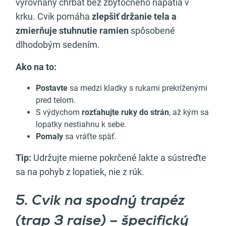
vyrovnaný chrbát bez zbytočného napätia v
krku. Cvik pomáha
zlepšiť držanie tela a
zmierňuje stuhnutie ramien
spôsobené
dlhodobým sedením.
Ako na to:
Postavte
sa medzi kladky s rukami prekríženými
pred telom.
S výdychom
rozťahujte ruky do strán
, až kým sa
lopatky nestiahnu k sebe.
Pomaly
sa vráťte späť.
Tip:
Udržujte mierne pokrčené lakte a sústreďte
sa na pohyb z lopatiek, nie z rúk.
5. Cvik na spodný trapéz
(trap 3 raise) – špecifický