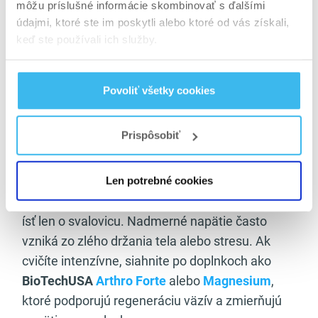
môžu príslušné informácie skombinovať s ďalšími
ÍSŤ DO ESHOPU
údajmi, ktoré ste im poskytli alebo ktoré od vás získali,
keď ste používali ich služby.
Povoliť všetky cookies
Trapézy a bolesť: keď
Prispôsobiť
sila nestačí, doplnky
výživy pomôžu
Len potrebné cookies
Ak vás po tréningu trápi
bolesť trapézov
, nemusí
ísť len o svalovicu. Nadmerné napätie často
vzniká zo zlého držania tela alebo stresu. Ak
cvičíte intenzívne, siahnite po doplnkoch ako
BioTechUSA
Arthro Forte
alebo
Magnesium
,
ktoré podporujú regeneráciu väzív a zmierňujú