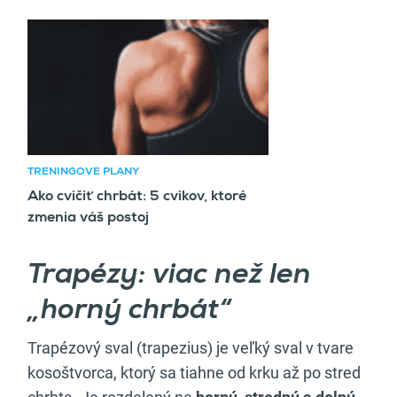
Odporúčaný článok
TRÉNINGOVÉ PLÁNY
Ako cvičiť chrbát: 5 cvikov, ktoré
zmenia váš postoj
Trapézy: viac než len
„horný chrbát“
Trapézový sval (trapezius) je veľký sval v tvare
kosoštvorca, ktorý sa tiahne od krku až po stred