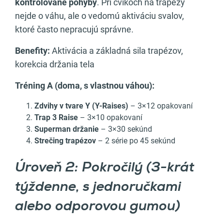
kontrolované pohyby
. Pri cvikoch na trapézy
nejde o váhu, ale o vedomú aktiváciu svalov,
ktoré často nepracujú správne.
Benefity:
Aktivácia a základná sila trapézov,
korekcia držania tela
Tréning A (doma, s vlastnou váhou):
Zdvihy v tvare Y (Y-Raises)
– 3×12 opakovaní
Trap 3 Raise
– 3×10 opakovaní
Superman držanie
– 3×30 sekúnd
Strečing trapézov
– 2 série po 45 sekúnd
Úroveň 2: Pokročilý (3-krát
týždenne, s jednoručkami
alebo odporovou gumou)