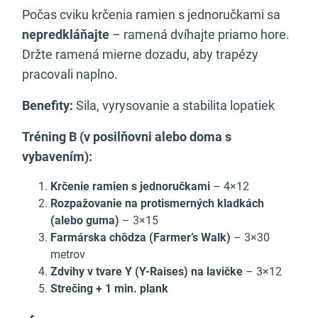
Počas cviku krčenia ramien s jednoručkami sa
nepredkláňajte
– ramená dvíhajte priamo hore.
Držte ramená mierne dozadu, aby trapézy
pracovali naplno.
Benefity:
Sila, vyrysovanie a stabilita lopatiek
Tréning B (v posilňovni alebo doma s
vybavením):
Krčenie ramien s jednoručkami
– 4×12
Rozpažovanie na protismerných kladkách
(alebo guma)
– 3×15
Farmárska chôdza (Farmer’s Walk)
– 3×30
metrov
Zdvihy v tvare Y (Y-Raises) na lavičke
– 3×12
Strečing + 1 min. plank