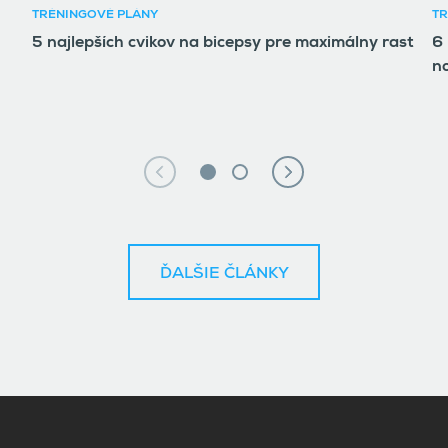
TRÉNINGOVÉ PLÁNY
TR
5 najlepších cvikov na bicepsy pre maximálny rast
6 
n
ĎALŠIE ČLÁNKY