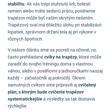
stabilitu.
Ak vás trápi stuhnutý krk, bolesti
ramien alebo máte sedavú prácu, posilnenie
trapézov môže byť vaším skrytým riešením.
Trapézový sval má dôležitú úlohu pri stabilizácii
lopatiek, správnom držaní tela aj pri výkone v
rôznych športoch.
V našom článku sme sa pozreli na účinné, no
často prehliadané
cviky na trapézy
, ktoré môže
zaradiť do svojho tréningu doma s vlastnou
váhou, alebo v posilňovni s jednoručkami naozaj
každý – začiatočník aj pokročilý. Okrem
samotných cvikom sme pripravili aj
cvičebný
plán, s ktorým bude cvičenie trapézov
systematickejšie
a výsledky sa tak dostavia
rýchlejšie.