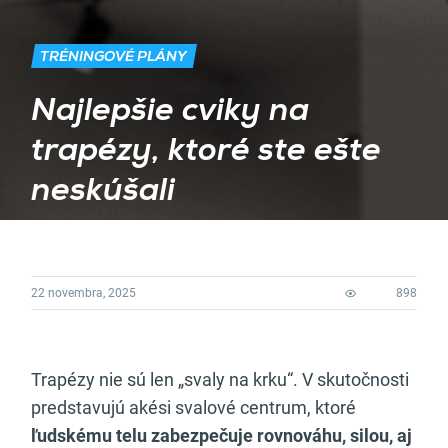
TRÉNINGOVÉ PLÁNY
Najlepšie cviky na
trapézy, ktoré ste ešte
neskúšali
22 novembra, 2025
898
Trapézy nie sú len „svaly na krku“. V skutočnosti
predstavujú akési svalové centrum, ktoré
ľudskému telu zabezpečuje rovnováhu, silou, aj