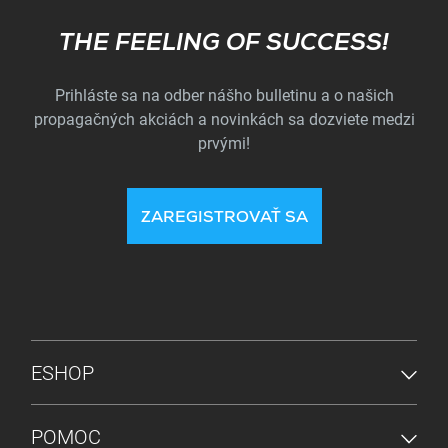
Subscribe
THE FEELING OF SUCCESS!
Prihláste sa na odber nášho bulletinu a o našich
propagačných akciách a novinkách sa dozviete medzi
prvými!
ZAREGISTROVAŤ SA
PONUKA V PÄTE
ESHOP
POMOC