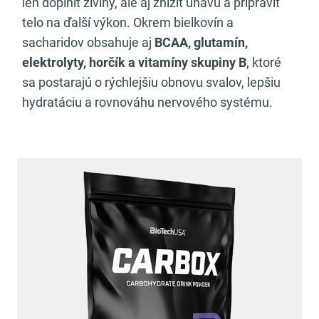
len doplniť živiny, ale aj znížiť únavu a pripraviť
telo na ďalší výkon. Okrem bielkovín a
sacharidov obsahuje aj
BCAA, glutamín,
elektrolyty, horčík a vitamíny skupiny B
, ktoré
sa postarajú o rýchlejšiu obnovu svalov, lepšiu
hydratáciu a rovnováhu nervového systému.