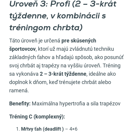
Úroveň 3: Profi (2 – 3-krát
týždenne, v kombinácii s
tréningom chrbta)
Táto úroveň je určená
pre skúsených
športovcov
, ktorí už majú zvládnutú techniku
základných ťahov a hľadajú spôsob, ako posunúť
svoj chrbát aj trapézy na vyššiu úroveň. Tréning
sa vykonáva
2 – 3-krát týždenne
, ideálne ako
doplnok k dňom, keď trénujete chrbát alebo
ramená.
Benefity:
Maximálna hypertrofia a sila trapézov
Tréning C (komplexný):
Mŕtvy ťah (deadlift )
– 4×6