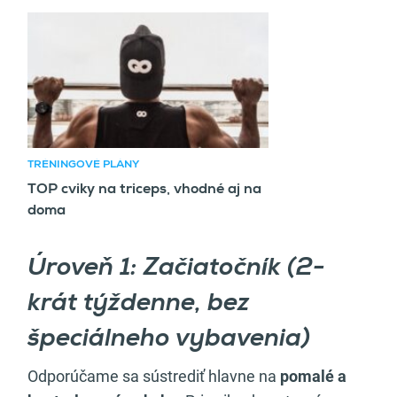
Odporúčaný článok
TRÉNINGOVÉ PLÁNY
TOP cviky na triceps, vhodné aj na
doma
Úroveň 1: Začiatočník (2-
krát týždenne, bez
špeciálneho vybavenia)
Odporúčame sa sústrediť hlavne na
pomalé a