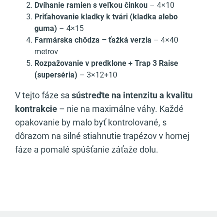
Dvíhanie ramien s veľkou činkou
– 4×10
Priťahovanie kladky k tvári (kladka alebo
guma)
– 4×15
Farmárska chôdza – ťažká verzia
– 4×40
metrov
Rozpažovanie v predklone + Trap 3 Raise
(superséria)
– 3×12+10
V tejto fáze sa
sústreďte na
intenzitu a kvalitu
kontrakcie
– nie na maximálne váhy. Každé
opakovanie by malo byť kontrolované, s
dôrazom na silné stiahnutie trapézov v hornej
fáze a pomalé spúšťanie záťaže dolu.