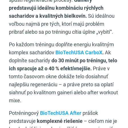
predstavujú ideálnu kombináciu rýchlych
sacharidov a kvalitných bielkovín.
Sú ideálnou
voľbou najmä pre tých, ktorí majú problém
pribrať alebo sa po tréningu cítia úplne „vybití“.
Po každom tréningu doplňte energiu kvalitným
komplex sacharidov
BioTechUSA CarboX
.
Ak
doplníte sacharidy
do 30 minút po tréningu, telo
ich spracuje až o 40 % efektívnejšie.
Práve v
tomto časovom okne dokáže telo dosiahnuť
najlepšiu regeneráciu – a práve preto sa oplatí
siahnuť po kvalitnom gaineri alebo after workout
mixe.
Potréningový
BioTechUSA After
prášok
predstavuje
komplexné riešenie
– cieľom nie je