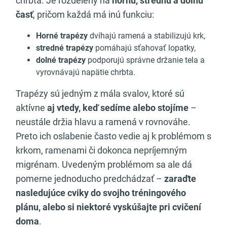
chrbta. Je rozdelený na
hornú, strednú a dolnú
časť
, pričom každá má inú funkciu:
Horné trapézy
dvíhajú ramená a stabilizujú krk,
stredné trapézy
pomáhajú sťahovať lopatky,
dolné trapézy
podporujú správne držanie tela a
vyrovnávajú napätie chrbta.
Trapézy sú jedným z mála svalov, ktoré sú
aktívne
aj vtedy, keď sedíme alebo stojíme
–
neustále držia hlavu a ramená v rovnováhe.
Preto ich oslabenie často vedie aj k problémom s
krkom, ramenami či dokonca nepríjemným
migrénam. Uvedeným problémom sa ale dá
pomerne jednoducho predchádzať –
zaraďte
nasledujúce cviky do svojho tréningového
plánu, alebo si niektoré vyskúšajte pri cvičení
doma
.