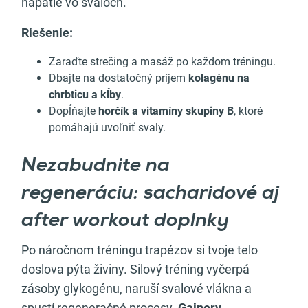
napätie vo svaloch.
Riešenie:
Zaraďte strečing a masáž po každom tréningu.
Dbajte na dostatočný príjem
kolagénu na
chrbticu a kĺby
.
Dopĺňajte
horčík a vitamíny skupiny B
, ktoré
pomáhajú uvoľniť svaly.
Nezabudnite na
regeneráciu: sacharidové aj
after workout doplnky
Po náročnom tréningu trapézov si tvoje telo
doslova pýta živiny. Silový tréning vyčerpá
zásoby glykogénu, naruší svalové vlákna a
spustí regeneračné procesy.
Gainery