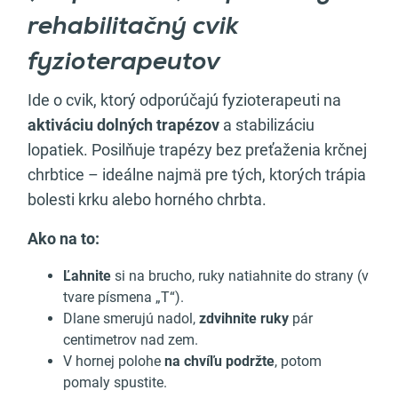
rehabilitačný cvik
fyzioterapeutov
Ide o cvik, ktorý odporúčajú fyzioterapeuti na
aktiváciu dolných trapézov
a stabilizáciu
lopatiek. Posilňuje trapézy bez preťaženia krčnej
chrbtice – ideálne najmä pre tých, ktorých trápia
bolesti krku alebo horného chrbta.
Ako na to:
Ľahnite
si na brucho, ruky natiahnite do strany (v
tvare písmena „T“).
Dlane smerujú nadol,
zdvihnite ruky
pár
centimetrov nad zem.
V hornej polohe
na chvíľu podržte
, potom
pomaly spustite.