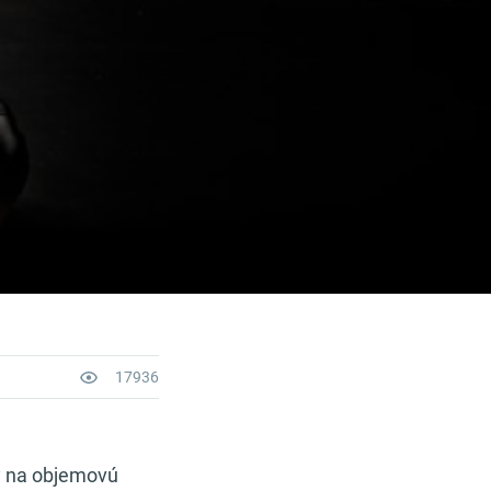
17936
py na objemovú