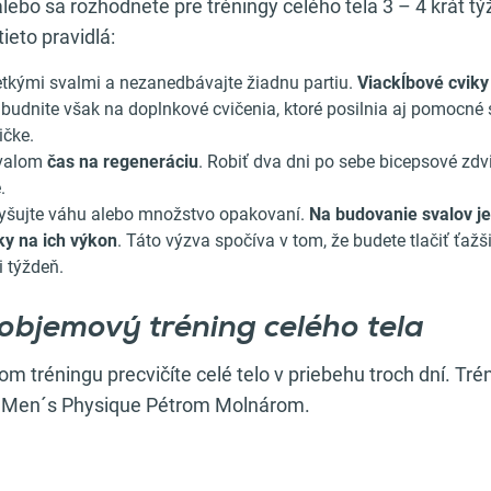
alebo sa rozhodnete pre tréningy celého tela 3 – 4 krát 
ieto pravidlá:
etkými svalmi a nezanedbávajte žiadnu partiu.
Viackĺbové cviky
abudnite však na doplnkové cvičenia, ktoré posilnia aj pomocné sv
ičke.
svalom
čas na regeneráciu
. Robiť dva dni po sebe bicepsové zdv
.
vyšujte váhu alebo množstvo opakovaní.
Na budovanie svalov j
ky na ich výkon
. Táto výzva spočíva v tom, že budete tlačiť ťažši
 týždeň.
objemový tréning celého tela
tréningu precvičíte celé telo v priebehu troch dní. Tré
 Men´s Physique Pétrom Molnárom.