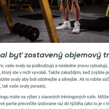
al byť zostavený objemový t
ovo, vaše svaly sa poškodzujú a následne znovu vybudujú,
u, ktorý ste v nich vyvolali. Takže zakaždým, keď zvýšite 
útite svaly aby boli odolnejšie a silnejšie. Ak to robíte 
 tak vaše svaly porastú.
ngu máte na výber z viacerých tréningových rutín. Môže
ové partie precvičíte izolovane raz do týždňa (ako to je v