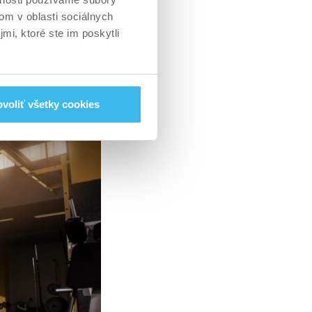
om období zvlášť
om v oblasti sociálnych
vujú stavebnú
mi, ktoré ste im poskytli
uniek a celkové
voliť všetky cookies