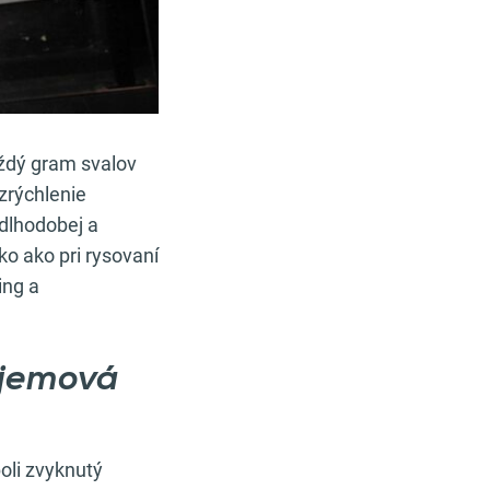
každý gram svalov
zrýchlenie
dlhodobej a
ko ako pri rysovaní
ing a
bjemová
oli zvyknutý