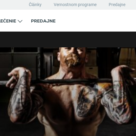
Články
Vernostnom programe
Predajne
EČENIE
PREDAJNE