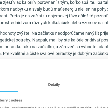
 zjesť viac kalórií v porovnaní s tým, koľko spálite. Iba ta
ckom nadbytku a svaly budú mať energiu nie len na pohyb
 rast. Preto je na začiatku objemovej fázy dôležité pozna
o prostredníctvom rôznych kalkulačiek alebo vzorcov na in
 hodnoty zvýšte. Na začiatku neodporúčame navýšiť príje
etickej potreby. Naopak, mali by ste kalórie pridávať po
u prírastku tuku na začiatku, a zároveň sa vyhnete adap
m. Pre kvalitné a čisté svalové prírastky je dobrým začia
 treba si uvedomiť, že kalórie vám nepomôžu, pokiaľ neb
tribuovať. Pozrite sa ako na to v článku
3000 kcal jedálni
ento jedálny plán zodpovedá nárokom tela počas tvrdýc
Detaily
bory cookies
trienty. Keď sa snažíte o nárast svalov, váš kalorický p
eklám, poskytovanie funkcií sociálnych médií a analýzu návšte