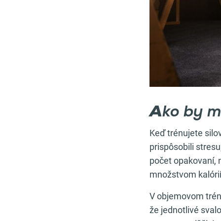
A
ko by m
Keď trénujete sil
prispôsobili stres
počet opakovaní, n
množstvom kalórií,
V objemovom tréni
že jednotlivé sval