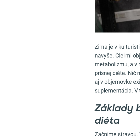
Zima je v kulturis
navyše. Cieľmi obj
metabolizmu, a v 
prísnej diéte. Nič
aj v objemovke exi
suplementácia. V 
Základy 
diéta
Začnime stravou. 