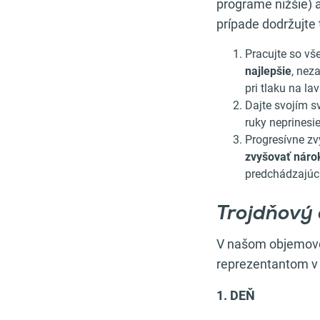
programe nižšie) 
prípade dodržujte t
Pracujte so vš
najlepšie
, nez
pri tlaku na lav
Dajte svojím 
ruky neprinesie
Progresívne z
zvyšovať náro
predchádzajúci
Trojdňový 
V našom objemovom 
reprezentantom v
1. DEŇ