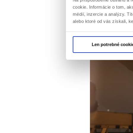
tvorený zo 40% sa
cookie. Informácie o tom, ak
dôležité, pretože 
médií, inzercie a analýzy. Tí
hmotu. Tuky sú ne
alebo ktoré od vás získali, ke
zdravie človeka.
Len potrebné cooki