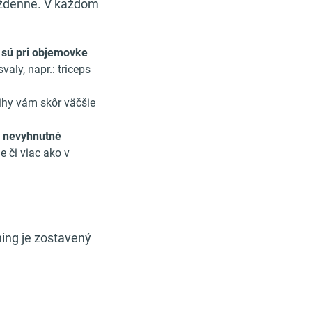
týždenne. V každom
 sú pri objemovke
aly, napr.: triceps
ihy vám skôr väčšie
e nevyhnutné
e či viac ako v
ning je zostavený