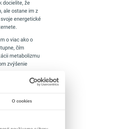
k docielite, že
, ale ostane im z
ť svoje energetické
ternete.
m o viac ako o
stupne, čím
tácii metabolizmu
tkom zvýšenie
udete vedieť ako
ček pre nárast
h objemových
O cookies
ríjem by mal byť
vnosti používame súbory