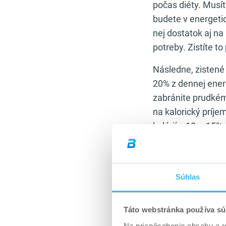
počas diéty. Musíte
budete v energeti
nej dostatok aj na
potreby. Zistíte t
Následne, zistené
20% z dennej energ
zabránite prudkém
na kalorický príje
kalórií o 10 – 15%.
V ďalšom kroku je
správne s nimi dis
svalovej hmoty
. T
Súhlas
tréningov.
Táto webstránka používa sú
A konečne, makronu
Na prispôsobenie obsahu a r