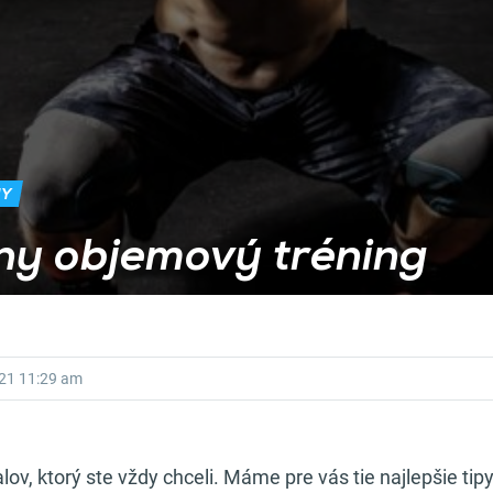
NY
ny objemový tréning
021
11:29 am
lov, ktorý ste vždy chceli. Máme pre vás tie najlepšie ti