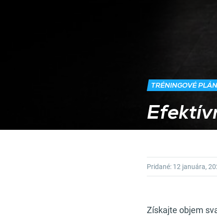
TRÉNINGOVÉ PLÁ
Efektív
Pridané:
12 januára, 2
Získajte objem sva