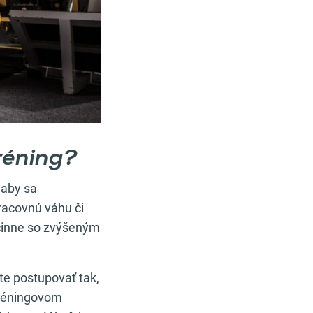
réning?
 aby sa
pracovnú váhu či
súčinne so zvýšeným
te postupovať tak,
 tréningovom