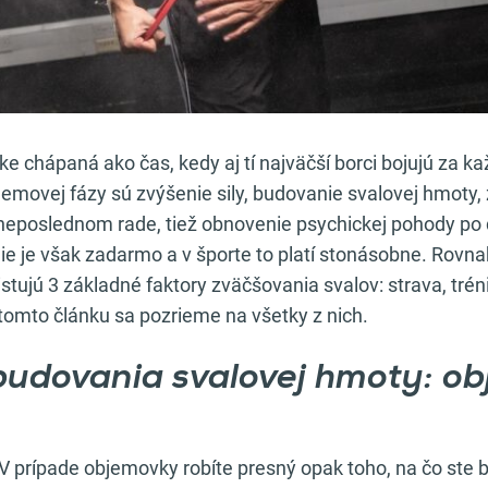
tike chápaná ako čas, kedy aj tí najväčší borci bojujú za 
emovej fázy sú zvýšenie sily, budovanie svalovej hmoty, 
neposlednom rade, tiež obnovenie psychickej pohody po 
 nie je však zadarmo a v športe to platí stonásobne. Rovna
stujú 3 základné faktory zväčšovania svalov: strava, trén
tomto článku sa pozrieme na všetky z nich.
budovania svalovej hmoty: o
V prípade objemovky robíte presný opak toho, na čo ste b