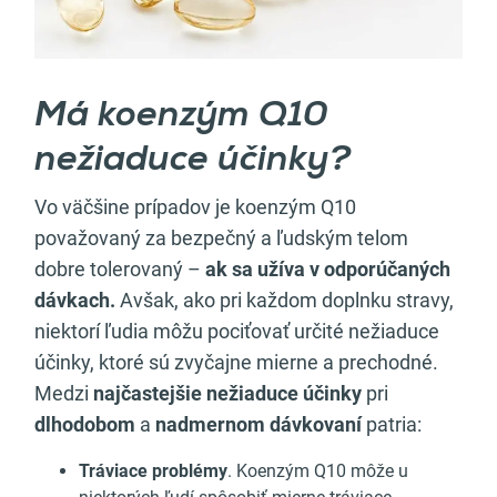
Má koenzým Q10
nežiaduce účinky?
Vo väčšine prípadov je koenzým Q10
považovaný za bezpečný a ľudským telom
dobre tolerovaný –
ak sa užíva v odporúčaných
dávkach.
Avšak, ako pri každom doplnku stravy,
niektorí ľudia môžu pociťovať určité nežiaduce
účinky, ktoré sú zvyčajne mierne a prechodné.
Medzi
najčastejšie nežiaduce účinky
pri
dlhodobom
a
nadmernom dávkovaní
patria:
Tráviace problémy
. Koenzým Q10 môže u