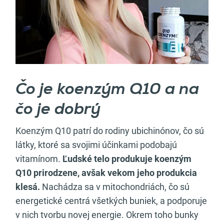
Čo je koenzým Q10 a na
čo je dobrý
Koenzým Q10 patrí do rodiny ubichinónov, čo sú
látky, ktoré sa svojimi účinkami podobajú
vitamínom.
Ľudské telo produkuje koenzým
Q10 prirodzene, avšak vekom jeho produkcia
klesá.
Nachádza sa v mitochondriách, čo sú
energetické centrá všetkých buniek, a podporuje
v nich tvorbu novej energie. Okrem toho bunky