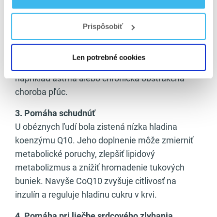
Zo všetkých orgánov majú pľúca najväčší
kontakt s kyslíkom. Kvôli tomu sú veľmi citlivé na
Prispôsobiť
oxidačné poškodenie. CoQ10 podporuje
antioxidačnú ochranu pľúc a zabraňuje tak
Len potrebné cookies
zápalu, ktorý môže viesť k ochoreniam, akými sú
napríklad astma alebo chronická obštrukčná
choroba pľúc.
3. Pomáha schudnúť
U obéznych ľudí bola zistená nízka hladina
koenzýmu Q10. Jeho doplnenie môže zmierniť
metabolické poruchy, zlepšiť lipidový
metabolizmus a znížiť hromadenie tukových
buniek. Navyše CoQ10 zvyšuje citlivosť na
inzulín a reguluje hladinu cukru v krvi.
4. Pomáha pri liečbe srdcového zlyhania