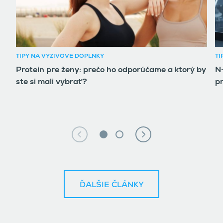
TIPY NA VÝŽIVOVÉ DOPLNKY
TI
Proteín pre ženy: prečo ho odporúčame a ktorý by
N-
ste si mali vybrať?
pr
ĎALŠIE ČLÁNKY