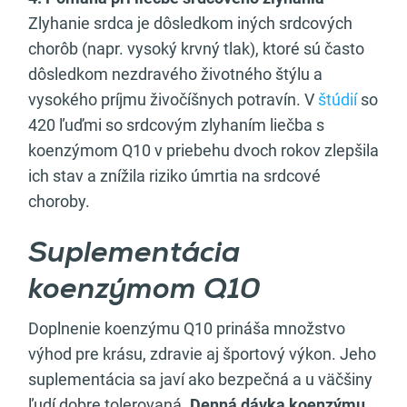
Zlyhanie srdca je dôsledkom iných srdcových
chorôb (napr. vysoký krvný tlak), ktoré sú často
dôsledkom nezdravého životného štýlu a
vysokého príjmu živočíšnych potravín. V
štúdií
so
420 ľuďmi so srdcovým zlyhaním liečba s
koenzýmom Q10 v priebehu dvoch rokov zlepšila
ich stav a znížila riziko úmrtia na srdcové
choroby.
Suplementácia
koenzýmom Q10
Doplnenie koenzýmu Q10 prináša množstvo
výhod pre krásu, zdravie aj športový výkon. Jeho
suplementácia sa javí ako bezpečná a u väčšiny
ľudí dobre tolerovaná.
Denná dávka koenzýmu