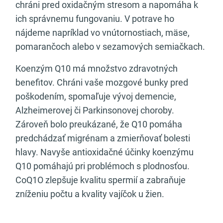
chráni pred oxidačným stresom a napomáha k
ich správnemu fungovaniu. V potrave ho
nájdeme napríklad vo vnútornostiach, mäse,
pomarančoch alebo v sezamových semiačkach.
Koenzým Q10 má množstvo zdravotných
benefitov. Chráni vaše mozgové bunky pred
poškodením, spomaľuje vývoj demencie,
Alzheimerovej či Parkinsonovej choroby.
Zároveň bolo preukázané, že Q10 pomáha
predchádzať migrénam a zmierňovať bolesti
hlavy. Navyše antioxidačné účinky koenzýmu
Q10 pomáhajú pri problémoch s plodnosťou.
CoQ1O zlepšuje kvalitu spermií a zabraňuje
zníženiu počtu a kvality vajíčok u žien.