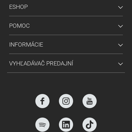
PONUKA V PÄTE
ESHOP
POMOC
INFORMÁCIE
VYHĽADÁVAČ PREDAJNÍ