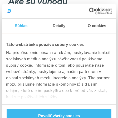
Aké sú výhody
koenzýmu Q10 pre
zdravie a šport?
Súhlas
Detaily
O cookies
Koenzým Q10 je prítomný v každej bunke
ľudského tela. Nie je preto prekvapením, že
Táto webstránka používa súbory cookies
bude mať výrazný vplyv na naše zdravie a
Na prispôsobenie obsahu a reklám, poskytovanie funkcií
fyzický výkon.
sociálnych médií a analýzu návštevnosti používame
súbory cookie. Informácie o tom, ako používate naše
1. Môže zlepšiť športový výkon
webové stránky, poskytujeme aj našim partnerom v
Oxidačný stres ovplyvňuje aj prácu svalov.
oblasti sociálnych médií, inzercie a analýzy. Títo partneri
CoQ10 pôsobí vo svaloch antioxidačne a
môžu príslušné informácie skombinovať s ďalšími
zároveň podporuje tvorbu energie v
údajmi, ktoré ste im poskytli alebo ktoré od vás získali,
mitochondriách. Jeho doplnením zlepšíte výkon
keď ste používali ich služby.
a znížite pocit únavy počas cvičenia.
Povoliť všetky cookies
2. Chráni pľúca