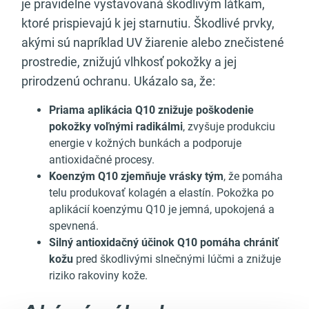
je pravidelne vystavovaná škodlivým látkam,
ktoré prispievajú k jej starnutiu. Škodlivé prvky,
akými sú napríklad UV žiarenie alebo znečistené
prostredie, znižujú vlhkosť pokožky a jej
prirodzenú ochranu. Ukázalo sa, že:
Priama aplikácia Q10 znižuje poškodenie
pokožky voľnými radikálmi
, zvyšuje produkciu
energie v kožných bunkách a podporuje
antioxidačné procesy.
Koenzým Q10 zjemňuje vrásky tým
, že pomáha
telu produkovať kolagén a elastín. Pokožka po
aplikácií koenzýmu Q10 je jemná, upokojená a
spevnená.
Silný antioxidačný účinok Q10 pomáha chrániť
kožu
pred škodlivými slnečnými lúčmi a znižuje
riziko rakoviny kože.