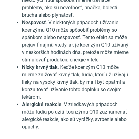
niektorých ľudí spôsobiť mierne tráviace
problémy, ako sú nevoľnosť, hnačka, bolesti
brucha alebo plynatosť.
Nespavosť
. V niektorých prípadoch užívanie
koenzýmu Q10 môže spôsobiť problémy so
spánkom alebo nespavosť. Tento efekt sa môže
prejaviť najmä vtedy, ak je koenzým Q10 užívaný
v neskorších hodinách dňa, pretože môže mierne
stimulovať produkciu energie v tele.
Nízky krvný tlak
. Keďže koenzým Q10 môže
mierne znižovať krvný tlak, ľudia, ktorí už užívajú
lieky na vysoký krvný tlak, by mali byť opatrní a
konzultovať užívanie tohto doplnku so svojím
lekárom.
Alergické reakcie
. V zriedkavých prípadoch
môžu ľudia po užití koenzýmu Q10 zaznamenať
alergické reakcie, ako sú vyrážky, svrbenie alebo
opuchy.