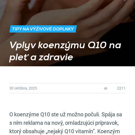
TIPY NA VÝŽIVOVÉ DOPLNKY
Vplyv koenzýmu Q10 na
pleť a zdravie
30 októbra, 2025
2211
O koenzýme Q10 ste už možno počuli. Spája sa
s ním reklama na nový, omladzujúci prípravok,
ktorý obsahuje „nejaký Q10 vitamín“. Koenzým