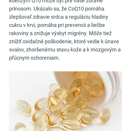
koenzým Q10 môže byť pre vaše zdravie
prínosom. Ukázalo sa, že CoQ10 pomáha
zlepšovať zdravie srdca a reguláciu hladiny
cukru v krvi, pomáha pri prevencii a liečbe
rakoviny a znižuje výskyt migrény. Môže tiež
znížiť oxidačné poškodenie, ktoré vedie k únave
svalov, zhoršenému stavu kože a k mozgovým a
pľúcnym ochoreniam.