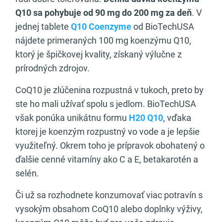
Q10 sa pohybuje od 90 mg do 200 mg za deň
. V
jednej tablete
Q10 Coenzyme
od BioTechUSA
nájdete primeraných 100 mg koenzýmu Q10,
ktorý je špičkovej kvality, získaný výlučne z
prírodných zdrojov.
CoQ10 je zlúčenina rozpustná v tukoch, preto by
ste ho mali užívať spolu s jedlom. BioTechUSA
však ponúka unikátnu formu
H20 Q10
, vďaka
ktorej je koenzým rozpustný vo vode a je lepšie
využiteľný. Okrem toho je prípravok obohatený o
ďalšie cenné vitamíny ako C a E, betakarotén a
selén.
Či už sa rozhodnete konzumovať viac potravín s
vysokým obsahom CoQ10 alebo doplnky výživy,