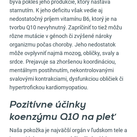
býva pokles jeho produkcie, ktorý nastáva
starnutím. K jeho deficitu však vedie aj
nedostatočný príjem vitamínu B6, ktorý je na
tvorbu Q10 nevyhnutný. Zapríčiniť to tiež môžu
rôzne mutácie v génoch či zvýšené nároky
organizmu počas choroby. Jeho nedostatok
môže ovplyvniť najmä mozog, obličky, svaly a
srdce. Prejavuje sa zhoršenou koordináciou,
mentálnym postihnutím, nekontrolovanými
svalovými kontrakciami, dysfunkciou obličiek či
hypertrofickou kardiomyopatiou.
Pozitívne účinky
koenzýmu Q10 na pleť
Naša pokožka je najväčší orgán v ľudskom tele a