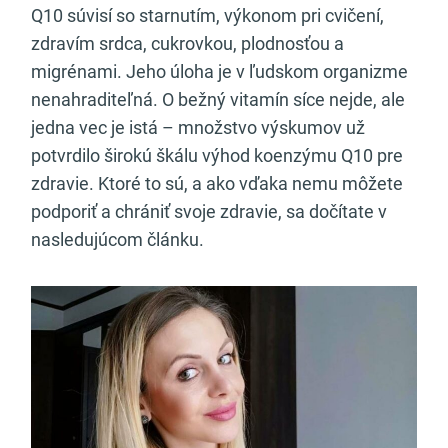
Q10 súvisí so starnutím, výkonom pri cvičení,
zdravím srdca, cukrovkou, plodnosťou a
migrénami. Jeho úloha je v ľudskom organizme
nenahraditeľná. O bežný vitamín síce nejde, ale
jedna vec je istá – množstvo výskumov už
potvrdilo širokú škálu výhod koenzýmu Q10 pre
zdravie. Ktoré to sú, a ako vďaka nemu môžete
podporiť a chrániť svoje zdravie, sa dočítate v
nasledujúcom článku.