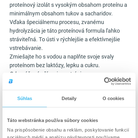
proteínový izolát s vysokým obsahom proteínu a
minimálnym obsahom tukov a sacharidov.
Vďaka špeciálnemu procesu, zvanému
hydrolyzácia je táto proteínová formula ľahko
stráviteľná. To ústi v rýchlejšie a efektívnejšie
vstrebávanie.
Zmiešajte ho s vodou a naplňte svoje svaly
proteínom bez laktózy, lepku a cukru.
Odporúčané užívanie:
po tréningu.
HMB
HMB má dôležitú úlohu v syntéze proteínov,
Súhlas
Detaily
O cookies
keďže je metabolit L-leucínu, rozvetného reťazca
aminokyseliny.
Táto webstránka používa súbory cookies
Odporúčané užívanie:
zmiešajte ho s
Na prispôsobenie obsahu a reklám, poskytovanie funkcií
potréningovým práškovým proteínom.
sociálnych médií a analýzu návštevnosti používame