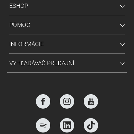
PONUKA V PÄTE
ESHOP
POMOC
INFORMÁCIE
VYHĽADÁVAČ PREDAJNÍ