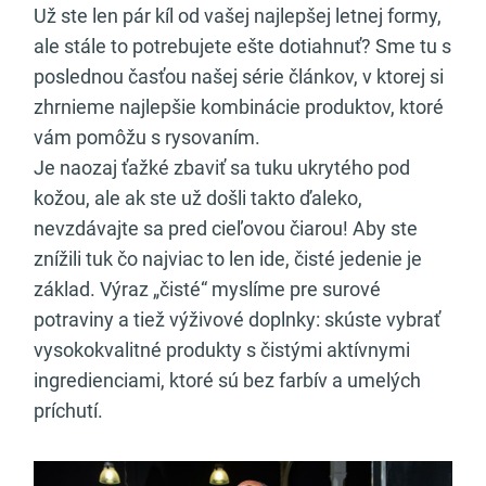
Už ste len pár kíl od vašej najlepšej letnej formy,
ale stále to potrebujete ešte dotiahnuť? Sme tu s
poslednou časťou našej série článkov, v ktorej si
zhrnieme najlepšie kombinácie produktov, ktoré
vám pomôžu s rysovaním.
Je naozaj ťažké zbaviť sa tuku ukrytého pod
kožou, ale ak ste už došli takto ďaleko,
nevzdávajte sa pred cieľovou čiarou! Aby ste
znížili tuk čo najviac to len ide, čisté jedenie je
základ. Výraz „čisté“ myslíme pre surové
potraviny a tiež výživové doplnky: skúste vybrať
vysokokvalitné produkty s čistými aktívnymi
ingredienciami, ktoré sú bez farbív a umelých
príchutí.