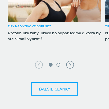
TIPY NA VÝŽIVOVÉ DOPLNKY
TI
Proteín pre ženy: prečo ho odporúčame a ktorý by
N-
ste si mali vybrať?
pr
ĎALŠIE ČLÁNKY