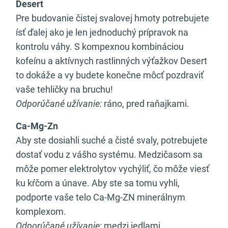
Desert
Pre budovanie čistej svalovej hmoty potrebujete
ísť ďalej ako je len jednoduchý prípravok na
kontrolu váhy. S kompexnou kombináciou
kofeínu a aktívnych rastlinných výťažkov Desert
to dokáže a vy budete konečne môcť pozdraviť
vaše tehličky na bruchu!
Odporúčané užívanie:
ráno, pred raňajkami.
Ca-Mg-Zn
Aby ste dosiahli suché a čisté svaly, potrebujete
dostať vodu z vášho systému. Medzičasom sa
môže pomer elektrolytov vychýliť, čo môže viesť
ku kŕčom a únave. Aby ste sa tomu vyhli,
podporte vaše telo Ca-Mg-ZN minerálnym
komplexom.
Odporúčané užívanie:
medzi jedlami.