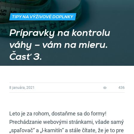
TIPY NA VÝŽIVOVÉ DOPLNKY
Prípravky na kontrolu
váhy – vám na mieru.
Časť 3.
8 januára, 2021
436
Leto je za rohom, dostaňme sa do formy!
Prechádzanie webovými stránkami, všade samý
„spaľovač“ a „l-karnitín“ a stále čítate, že je to pre