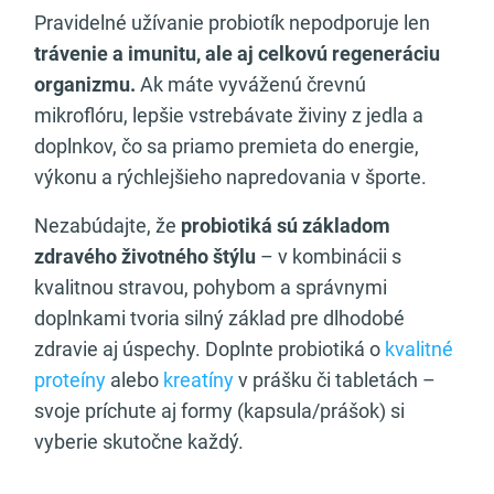
Pravidelné užívanie probiotík nepodporuje len
trávenie a imunitu, ale aj celkovú regeneráciu
organizmu.
Ak máte vyváženú črevnú
mikroflóru, lepšie vstrebávate živiny z jedla a
doplnkov, čo sa priamo premieta do energie,
výkonu a rýchlejšieho napredovania v športe.
Nezabúdajte, že
probiotiká sú základom
zdravého životného štýlu
– v kombinácii s
kvalitnou stravou, pohybom a správnymi
doplnkami tvoria silný základ pre dlhodobé
zdravie aj úspechy. Doplnte probiotiká o
kvalitné
proteíny
alebo
kreatíny
v prášku či tabletách –
svoje príchute aj formy (kapsula/prášok) si
vyberie skutočne každý.