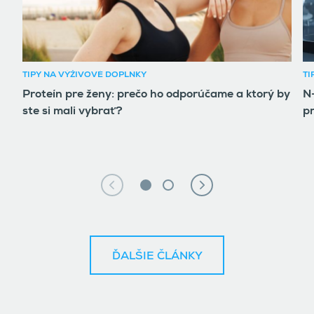
TIPY NA VÝŽIVOVÉ DOPLNKY
TI
Proteín pre ženy: prečo ho odporúčame a ktorý by
N-
ste si mali vybrať?
pr
ĎALŠIE ČLÁNKY