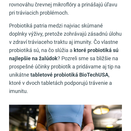
rovnováhu črevnej mikroflóry a prinášajú úľavu
pri tráviacich problémoch.
Probiotiká patria medzi najviac skúmané
doplnky výživy, pretože zohrávajú zásadnú úlohu
v zdraví tráviaceho traktu aj imunity. Čo vlastne
probiotiká sú, na čo slúžia a
ktoré probiotiká sú
najlepšie na žalúdok
? Pozreli sme sa bližšie na
prospešné účinky probiotík a pridávame aj tip na
unikátne
tabletové probiotiká BioTechUSA
,
ktoré v dvoch tabletách podporujú trávenie a
imunitu.