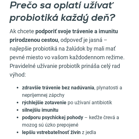
Prečo sa oplatí užívať
probiotiká každý deň?
Ak chcete
podporiť svoje trávenie a imunitu
prirodzenou cestou
, odpoveď je jasná –
najlepšie probiotiká na žalúdok by mali mať
pevné miesto vo vašom každodennom režime.
Pravidelné užívanie probiotík prináša celý rad
výhod:
zdravšie trávenie bez nadúvania
, plynatosti a
nepríjemnej zápchy
rýchlejšie zotavenie
po užívaní antibiotík
silnejšiu imunitu
podporu psychickej pohody
– keďže črevá a
mozog sú úzko prepojené
lepšiu vstrebateľnosť živín
z jedla