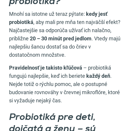
probiotiká?
Mnohí sa istotne už teraz pýtate:
kedy jesť
probiotiká
, aby mali pre mňa ten najväčší efekt?
Najčastejšie sa odporúča užívať ich nalačno,
približne
20 – 30 minút pred jedlom
. Vtedy majú
najlepšiu šancu dostať sa do čriev v
dostatočnom množstve.
Pravidelnosť je takisto kľúčová
– probiotiká
fungujú najlepšie, keď ich beriete
každý deň
.
Nejde totiž o rýchlu pomoc, ale o postupné
budovanie rovnováhy v črevnej mikroflóre, ktoré
si vyžaduje nejaký čas.
Probiotiká pre deti,
dojčatá a ženy – sú