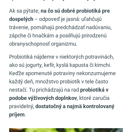
Ak sa pýtate,
na čo sú dobré probiotiká pre
dospelých
– odpoveď je jasná: uľahčujú
trávenie, pomáhajú predchádzať nadúvaniu,
zápche či hnačkám a posilňujú prirodzenú
obranyschopnosť organizmu.
Probiotiká nájdeme v niektorých potravinách,
ako sú jogurty, kefír, kyslá kapusta či kimchi.
Keďže spomenuté potraviny nekonzumujeme
každý deň, množstvo probiotík v tele často
nestačí. Tu prichádzajú na rad
probiotiká v
podobe výživových doplnkov
, ktoré zaručia
pravidelný,
dostatočný a najmä kontrolovaný
príjem
.