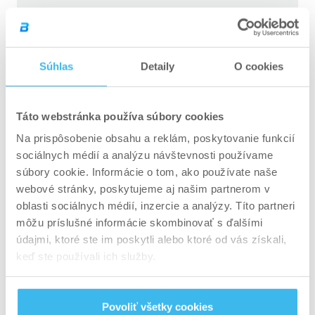
Immune+Biotiq – 36 kapsúl
Súhlas
Detaily
O cookies
Táto webstránka používa súbory cookies
ÍSŤ DO ESHOPU
Na prispôsobenie obsahu a reklám, poskytovanie funkcií
sociálnych médií a analýzu návštevnosti používame
súbory cookie. Informácie o tom, ako používate naše
webové stránky, poskytujeme aj našim partnerom v
oblasti sociálnych médií, inzercie a analýzy. Títo partneri
môžu príslušné informácie skombinovať s ďalšími
údajmi, ktoré ste im poskytli alebo ktoré od vás získali,
keď ste používali ich služby.
Povoliť všetky cookies