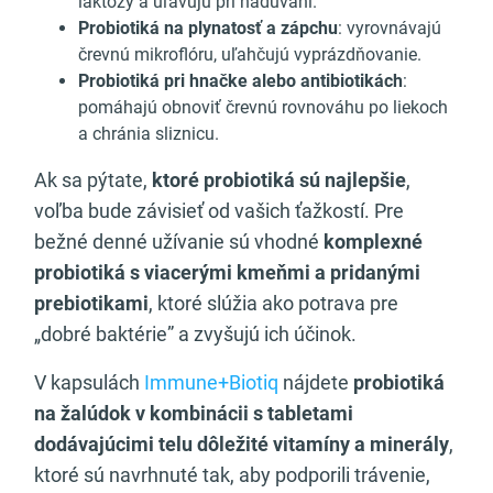
laktózy a uľavujú pri nadúvaní.
Probiotiká na plynatosť a zápchu
: vyrovnávajú
črevnú mikroflóru, uľahčujú vyprázdňovanie.
Probiotiká pri hnačke alebo antibiotikách
:
pomáhajú obnoviť črevnú rovnováhu po liekoch
a chránia sliznicu.
Ak sa pýtate,
ktoré probiotiká sú najlepšie
,
voľba bude závisieť od vašich ťažkostí. Pre
bežné denné užívanie sú vhodné
komplexné
probiotiká s viacerými kmeňmi a pridanými
prebiotikami
, ktoré slúžia ako potrava pre
„dobré baktérie” a zvyšujú ich účinok.
V kapsulách
Immune+Biotiq
nájdete
probiotiká
na žalúdok v kombinácii s tabletami
dodávajúcimi telu dôležité vitamíny a minerály
,
ktoré sú navrhnuté tak, aby podporili trávenie,