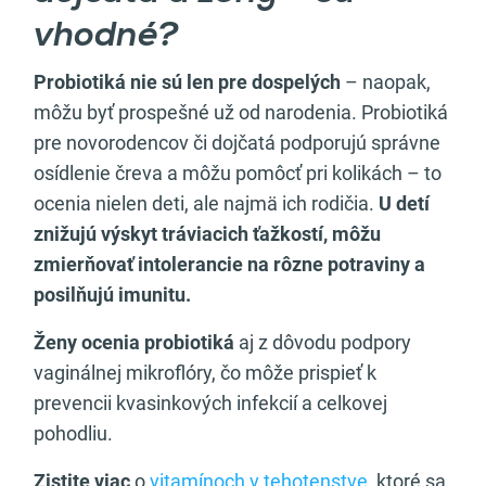
vhodné?
Probiotiká nie sú len pre dospelých
– naopak,
môžu byť prospešné už od narodenia. Probiotiká
pre novorodencov či dojčatá podporujú správne
osídlenie čreva a môžu pomôcť pri kolikách – to
ocenia nielen deti, ale najmä ich rodičia.
U detí
znižujú výskyt tráviacich ťažkostí, môžu
zmierňovať intolerancie na rôzne potraviny a
posilňujú imunitu.
Ženy ocenia probiotiká
aj z dôvodu podpory
vaginálnej mikroflóry, čo môže prispieť k
prevencii kvasinkových infekcií a celkovej
pohodliu.
Zistite viac
o
vitamínoch v tehotenstve
, ktoré sa