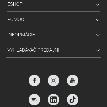
PONUKA V PÄTE
ESHOP
POMOC
INFORMÁCIE
VYHĽADÁVAČ PREDAJNÍ