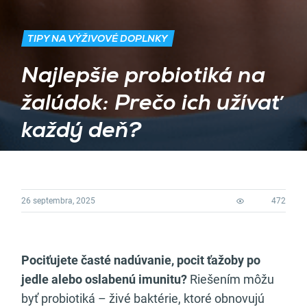
TIPY NA VÝŽIVOVÉ DOPLNKY
Najlepšie probiotiká na
žalúdok: Prečo ich užívať
každý deň?
26 septembra, 2025
472
Pociťujete časté nadúvanie, pocit ťažoby po
jedle alebo oslabenú imunitu?
Riešením môžu
byť probiotiká – živé baktérie, ktoré obnovujú