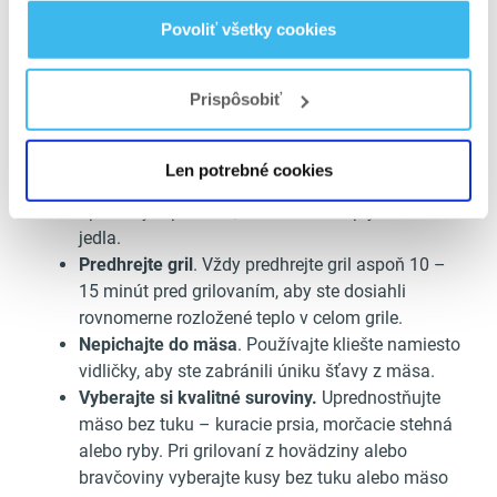
čerstvý rozmarín na ozdobu
Povoliť všetky cookies
Tipy na techniky
Prispôsobiť
grilovania
Používajte kvalitné drevené uhlie alebo
Len potrebné cookies
prírodné brikety
. Vyhnite sa chemicky
upraveným palivám, ktoré môžu ovplyvniť chuť
jedla.
Predhrejte gril
. Vždy predhrejte gril aspoň 10 –
15 minút pred grilovaním, aby ste dosiahli
rovnomerne rozložené teplo v celom grile.
Nepichajte do mäsa
. Používajte kliešte namiesto
vidličky, aby ste zabránili úniku šťavy z mäsa.
Vyberajte si kvalitné suroviny.
Uprednostňujte
mäso bez tuku – kuracie prsia, morčacie stehná
alebo ryby. Pri grilovaní z hovädziny alebo
bravčoviny vyberajte kusy bez tuku alebo mäso