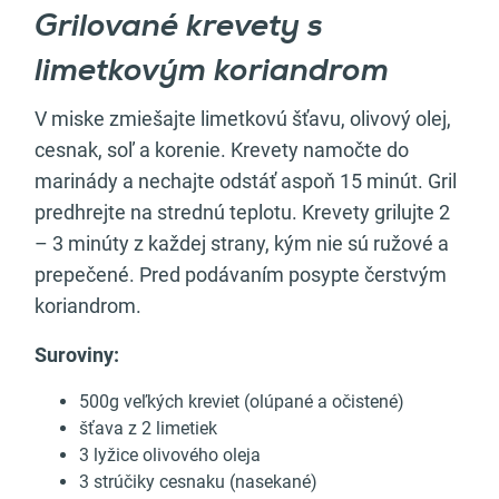
Grilované krevety s
limetkovým koriandrom
V miske zmiešajte limetkovú šťavu, olivový olej,
cesnak, soľ a korenie. Krevety namočte do
marinády a nechajte odstáť aspoň 15 minút. Gril
predhrejte na strednú teplotu. Krevety grilujte 2
– 3 minúty z každej strany, kým nie sú ružové a
prepečené. Pred podávaním posypte čerstvým
koriandrom.
Suroviny:
500g veľkých kreviet (olúpané a očistené)
šťava z 2 limetiek
3 lyžice olivového oleja
3 strúčiky cesnaku (nasekané)