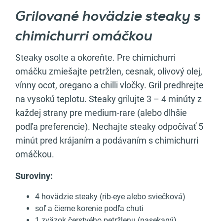
Grilované hovädzie steaky s
chimichurri omáčkou
Steaky osolte a okoreňte. Pre chimichurri
omáčku zmiešajte petržlen, cesnak, olivový olej,
vínny ocot, oregano a chilli vločky. Gril predhrejte
na vysokú teplotu. Steaky grilujte 3 – 4 minúty z
každej strany pre medium-rare (alebo dlhšie
podľa preferencie). Nechajte steaky odpočívať 5
minút pred krájaním a podávaním s chimichurri
omáčkou.
Suroviny:
4 hovädzie steaky (rib-eye alebo sviečková)
soľ a čierne korenie podľa chuti
1 zväzok čerstvého petržlenu (nasekaný)