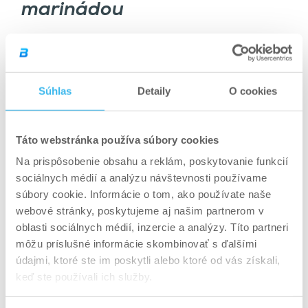
marinádou
V miske zmiešajte med, horčicu, olivový olej,
cesnak, soľ a korenie. Kuracie prsia vložte do
marinády a nechajte odležať aspoň 30 minút.
Súhlas
Detaily
O cookies
Gril predhrejte na stredne vysokú teplotu.
Kuracie prsia grilujte 5 – 7 minút z každej strany,
kým nie sú zlatisté a prepečené. Pred
Táto webstránka používa súbory cookies
podávaním ozdobte čerstvým rozmarínom.
Na prispôsobenie obsahu a reklám, poskytovanie funkcií
sociálnych médií a analýzu návštevnosti používame
Suroviny:
súbory cookie. Informácie o tom, ako používate naše
webové stránky, poskytujeme aj našim partnerom v
4 kuracie prsia
oblasti sociálnych médií, inzercie a analýzy. Títo partneri
3 lyžice medu
môžu príslušné informácie skombinovať s ďalšími
2 lyžice dijonskej horčice
údajmi, ktoré ste im poskytli alebo ktoré od vás získali,
2 lyžice olivového oleja
keď ste používali ich služby.
2 strúčiky cesnaku (nasekané)
soľ a čierne korenie podľa chuti