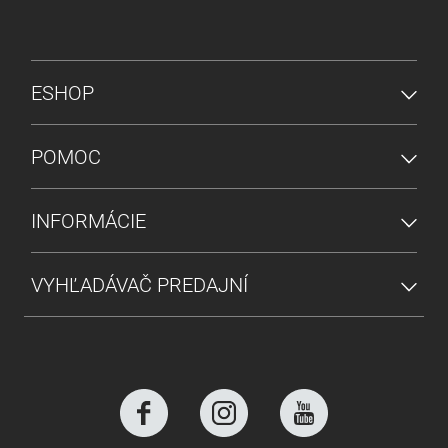
PONUKA V PÄTE
ESHOP
POMOC
INFORMÁCIE
VYHĽADÁVAČ PREDAJNÍ