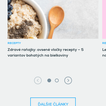
RECEPTY
RE
Zdravé raňajky: ovsené vločky recepty – 5
Le
variantov bohatých na bielkoviny
n
ĎALŠIE ČLÁNKY